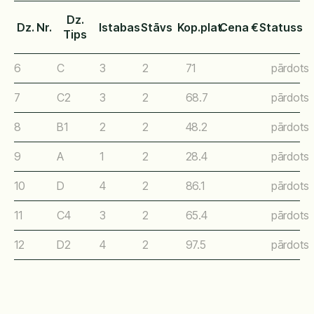
Dz.
Dz. Nr.
Istabas
Stāvs
Kop.plat.
Cena €
Statuss
Tips
6
C
3
2
71
pārdots
7
C2
3
2
68.7
pārdots
8
B1
2
2
48.2
pārdots
9
A
1
2
28.4
pārdots
10
D
4
2
86.1
pārdots
11
C4
3
2
65.4
pārdots
12
D2
4
2
97.5
pārdots