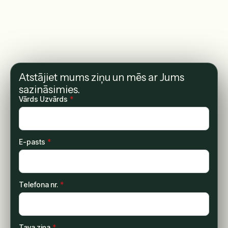
Atstājiet mums ziņu un mēs ar Jums
sazināsimies.
Vārds Uzvārds
*
E-pasts
*
Telefona nr.
*
Tava ziņa
*