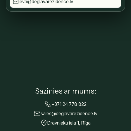
ieva@deglavarezidence.lv
Sazinies ar mums:
+371 24 778 822
sales@deglavarezidence.lv
Dravnieku iela 1, Rīga