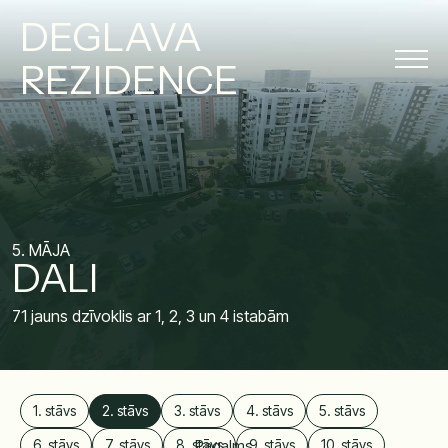
DEGLAVA
REZIDENCE
5. MĀJA
DALI
71 jauns dzīvoklis ar 1, 2, 3 un 4 istabām
1. stāvs
2. stāvs
3. stāvs
4. stāvs
5. stāvs
6. stāvs
7. stāvs
8. stāvs
Pagalms
9. stāvs
10. stāvs