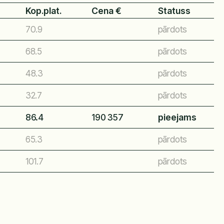
Kop.plat.
Cena €
Statuss
70.9
pārdots
68.5
pārdots
48.3
pārdots
32.7
pārdots
86.4
190 357
pieejams
65.3
pārdots
101.7
pārdots