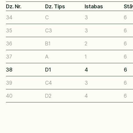
Dz. Nr.
Dz. Tips
Istabas
Stā
34
C
3
6
35
C3
3
6
36
B1
2
6
37
A
1
6
38
D1
4
6
39
C4
3
6
40
D2
4
6