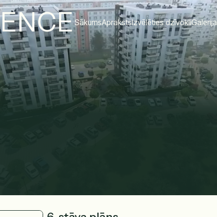
DENCE
Sākums
Apraksts
Izvēlēties dzīvokli
Galerija
6. stāva plāns