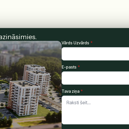
azināsimies.
Vārds Uzvārds
*
E-pasts
*
Tava ziņa
*