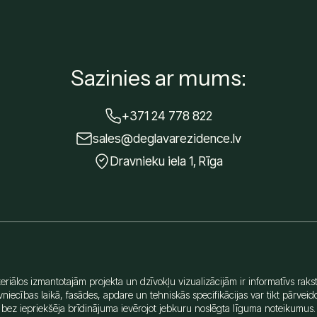
Sazinies ar mums:
+371 24 778 822
sales@deglavarezidence.lv
Dravnieku iela 1, Rīga
eriālos izmantotajām projekta un dzīvokļu vizualizācijām ir informatīvs rakst
niecības laikā, fasādes, apdare un tehniskās specifikācijas var tikt pārveid
bez iepriekšēja brīdinājuma ievērojot jebkuru noslēgta līguma noteikumus.