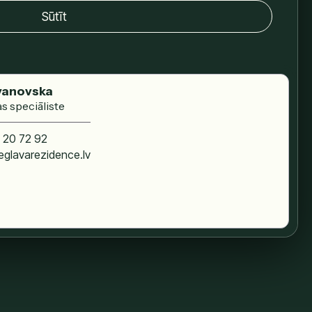
Sūtīt
vanovska
s speciāliste
 20 72 92
glavarezidence.lv