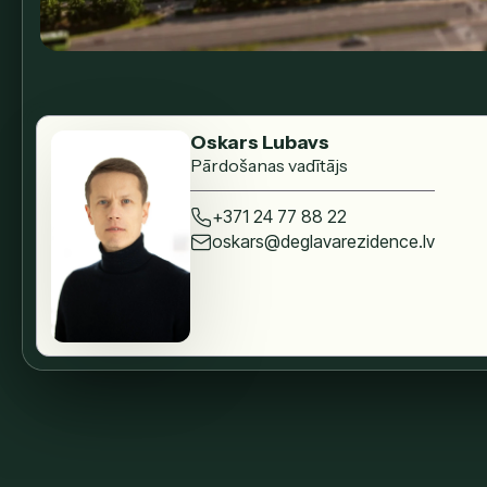
Oskars Lubavs
Pārdošanas vadītājs
+371 24 77 88 22
oskars@deglavarezidence.lv