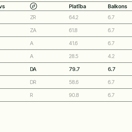
vs
Platība
Balkons
ZR
64.2
6.7
ZA
61.8
6.7
A
41.6
6.7
A
28.5
4.2
DA
79.7
6.7
DR
58.6
6.7
R
90.8
6.7