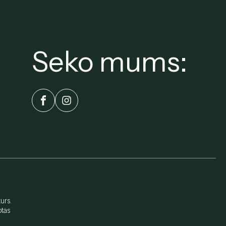
Seko mums:
urs.
otas