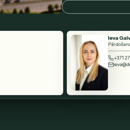
Ieva Gal
Pārdošana
+371 27
ieva@de