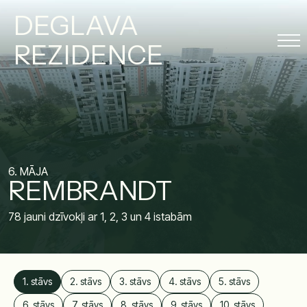
DEGLAVA
REZIDENCE
6. MĀJA
REMBRANDT
78 jauni dzīvokļi ar 1, 2, 3 un 4 istabām
1. stāvs
2. stāvs
3. stāvs
4. stāvs
5. stāvs
6. stāvs
7. stāvs
8. stāvs
9. stāvs
10. stāvs