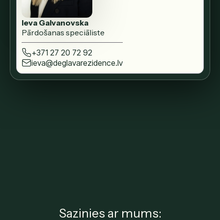
Ieva Galvanovska
Pārdošanas speciāliste
+371 27 20 72 92
ieva@deglavarezidence.lv
Sazinies ar mums: