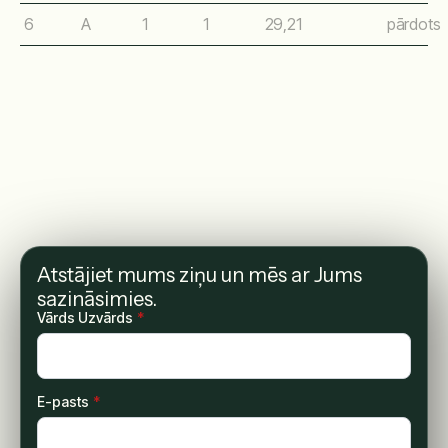
6
A
1
1
29,21
pārdots
Atstājiet mums ziņu un mēs ar Jums
sazināsimies.
Vārds Uzvārds
*
E-pasts
*