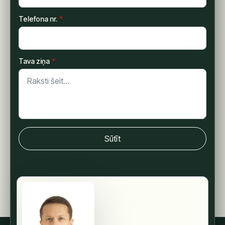
Telefona nr.
*
Tava ziņa
*
Sūtīt