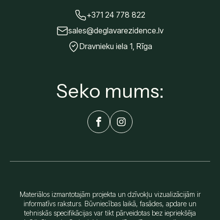
+371 24 778 822
sales@deglavarezidence.lv
Dravnieku iela 1, Rīga
Seko mums:
Materiālos izmantotajām projekta un dzīvokļu vizualizācijām ir
informatīvs raksturs. Būvniecības laikā, fasādes, apdare un
tehniskās specifikācijas var tikt pārveidotas bez iepriekšēja