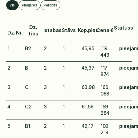
Statuss
Visi
Pieejams
Pārdots
Dz.
Statuss
Istabas
Stāvs
Kop.plat.
Cena €
Dz. Nr.
Tips
1
B2
2
1
45,95
119
pieeja
443
2
B
2
1
45,37
117
pieeja
874
3
C
3
1
63,98
166
pieeja
068
4
C2
3
1
61,59
159
pieeja
684
5
B1
2
1
42,17
109
pieeja
219