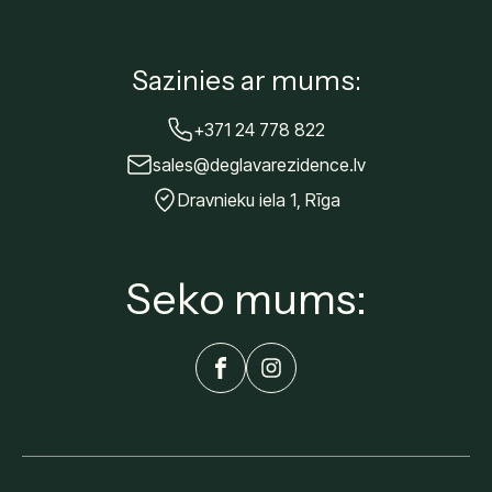
Sazinies ar mums:
+371 24 778 822
sales@deglavarezidence.lv
Dravnieku iela 1, Rīga
Seko mums: