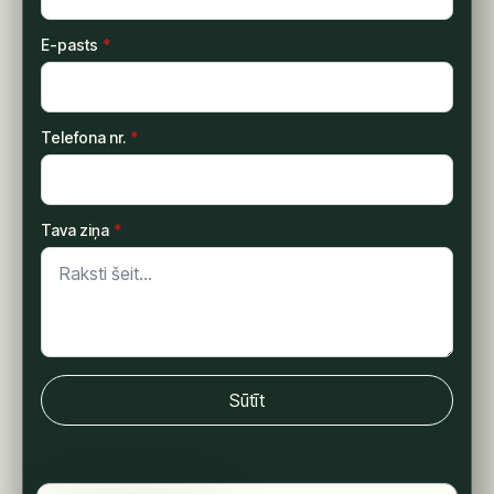
E-pasts
*
Telefona nr.
*
Tava ziņa
*
Sūtīt