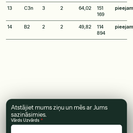
13
C3n
3
2
64,02
151
pieeja
169
14
B2
2
2
49,82
114
pieeja
894
Atstājiet mums ziņu un mēs ar Jums
sazināsimies.
Vārds Uzvārds
*