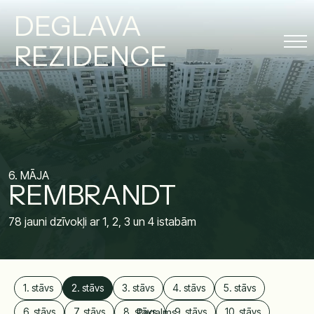
DEGLAVA
REZIDENCE
6. MĀJA
REMBRANDT
78 jauni dzīvokļi ar 1, 2, 3 un 4 istabām
1. stāvs
2. stāvs
3. stāvs
4. stāvs
5. stāvs
6. stāvs
7. stāvs
8. stāvs
Pagalms
9. stāvs
10. stāvs