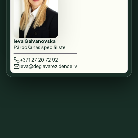
Ieva Galvanovska
Pārdošanas speciāliste
+371 27 20 72 92
ieva@deglavarezidence.lv