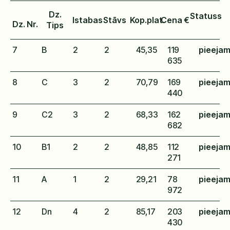
Dz.
Statuss
Istabas
Stāvs
Kop.plat.
Cena €
Dz. Nr.
Tips
7
B
2
2
45,35
119
pieeja
635
8
C
3
2
70,79
169
pieeja
440
9
C2
3
2
68,33
162
pieeja
682
10
B1
2
2
48,85
112
pieeja
271
11
A
1
2
29,21
78
pieeja
972
12
Dn
4
2
85,17
203
pieeja
430