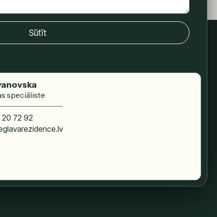
Sūtīt
vanovska
s speciāliste
 20 72 92
glavarezidence.lv