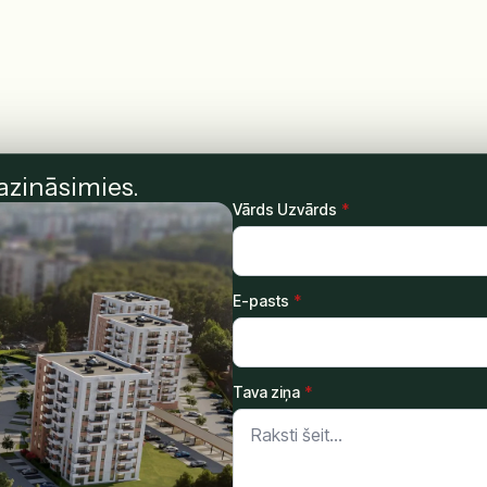
azināsimies.
Vārds Uzvārds
*
E-pasts
*
Tava ziņa
*