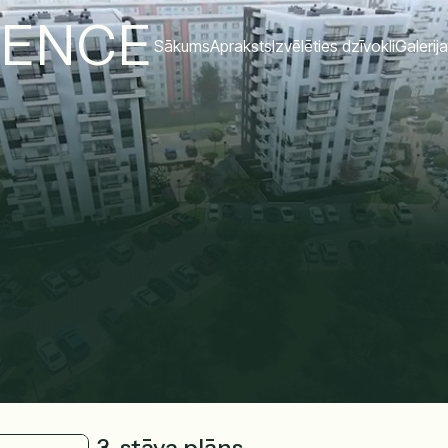
DENCE
Sākums
Apraksts
Izvēlēties dzīvokli
Galerija
3. stāva plāns