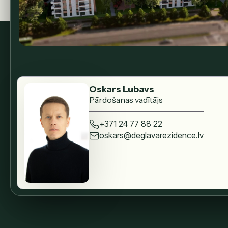
Oskars Lubavs
Pārdošanas vadītājs
+371 24 77 88 22
oskars@deglavarezidence.lv