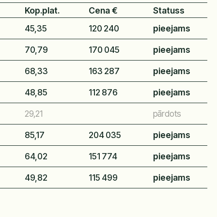
Kop.plat.
Cena €
Statuss
45,35
120 240
pieejams
70,79
170 045
pieejams
68,33
163 287
pieejams
48,85
112 876
pieejams
29,21
pārdots
85,17
204 035
pieejams
64,02
151 774
pieejams
49,82
115 499
pieejams