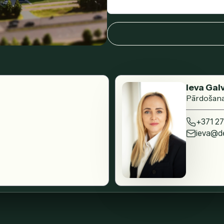
Ieva Gal
Pārdošana
+371 27
ieva@de