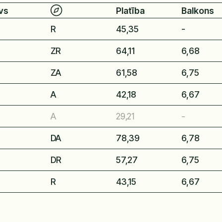
vs
Platība
Balkons
R
45,35
-
ZR
64,11
6,68
ZA
61,58
6,75
A
42,18
6,67
A
29,21
-
DA
78,39
6,78
DR
57,27
6,75
R
43,15
6,67