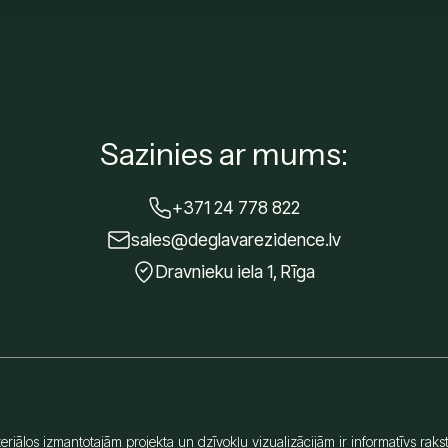
Sazinies ar mums:
+371 24 778 822
sales@deglavarezidence.lv
Dravnieku iela 1, Rīga
eriālos izmantotajām projekta un dzīvokļu vizualizācijām ir informatīvs rakst