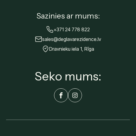
Sazinies ar mums:
+371 24 778 822
sales@deglavarezidence.lv
Dravnieku iela 1, Rīga
Seko mums: