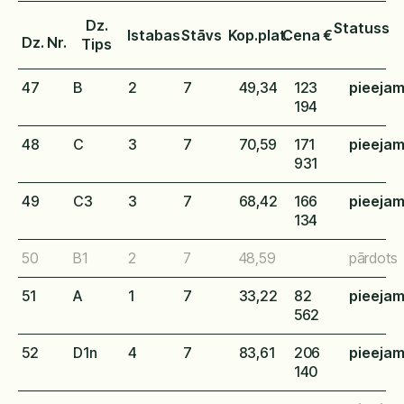
Dz.
Statuss
Istabas
Stāvs
Kop.plat.
Cena €
Dz. Nr.
Tips
47
B
2
7
49,34
123
pieeja
194
48
C
3
7
70,59
171
pieeja
931
49
C3
3
7
68,42
166
pieeja
134
50
B1
2
7
48,59
pārdots
51
A
1
7
33,22
82
pieeja
562
52
D1n
4
7
83,61
206
pieeja
140