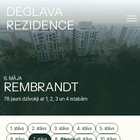
DEGLAVA
REZIDENCE
6. MĀJA
REMBRANDT
78 jauni dzīvokļi ar 1, 2, 3 un 4 istabām
1. stāvs
2. stāvs
3. stāvs
4. stāvs
5. stāvs
6. stāvs
7. stāvs
8. stāvs
Pagalms
9. stāvs
10. stāvs