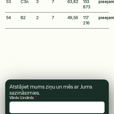
53
C3n
3
7
63,82
153
pieeja
873
54
B2
2
7
49,56
117
pieeja
216
Atstājiet mums ziņu un mēs ar Jums
sazināsimies.
Vārds Uzvārds
*