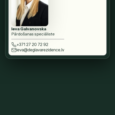
Ieva Galvanovska
Pārdošanas speciāliste
+371 27 20 72 92
ieva@deglavarezidence.lv