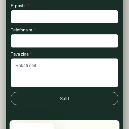
E-pasts
*
Telefona nr.
*
Tava ziņa
*
Sūtīt