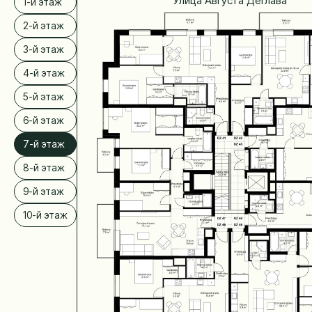
Улица Августа Деглава
1-й этаж
2-й этаж
3-й этаж
4-й этаж
5-й этаж
6-й этаж
7-й этаж
8-й этаж
9-й этаж
10-й этаж