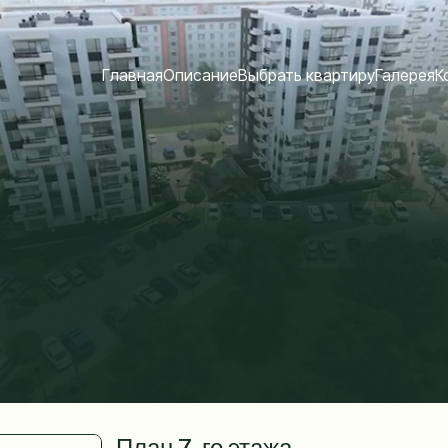
Главная
Описание
Выбрать квартиру
Галерея
К
План 7-го этажа