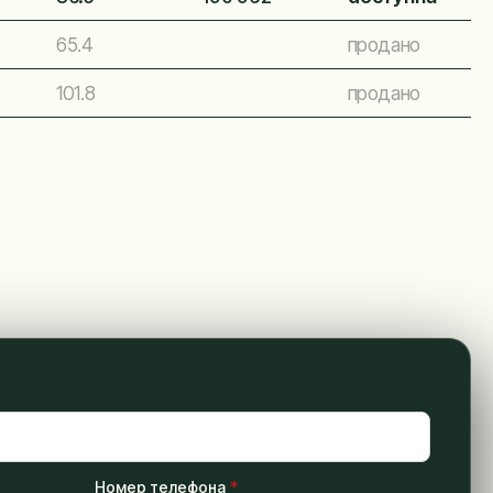
65.4
продано
101.8
продано
Номер телефона
*