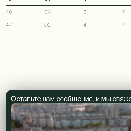
46
C4
3
7
47
D2
4
7
Оставьте нам сообщение, и мы свяже