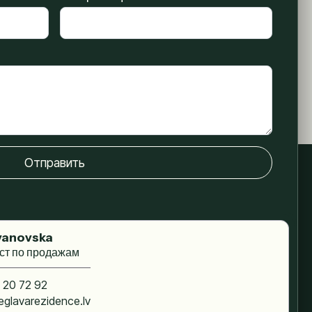
Отправить
vanovska
ст по продажам
 20 72 92
glavarezidence.lv