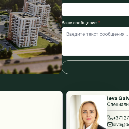
Ваше сообщение
*
Ieva Gal
Специали
+371 27
ieva@de