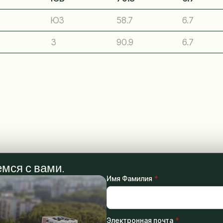
ЮЗ
58.7
6.7
З
90.9
6.7
мся с вами.
Имя Фамилия
*
Электронная почта
*