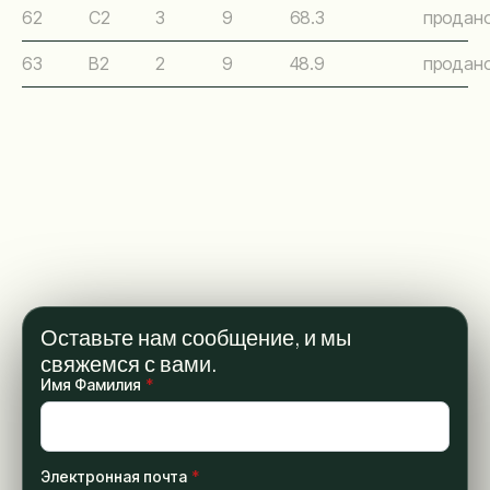
62
C2
3
9
68.3
продан
63
B2
2
9
48.9
продан
Оставьте нам сообщение, и мы
свяжемся с вами.
Имя Фамилия
*
Электронная почта
*