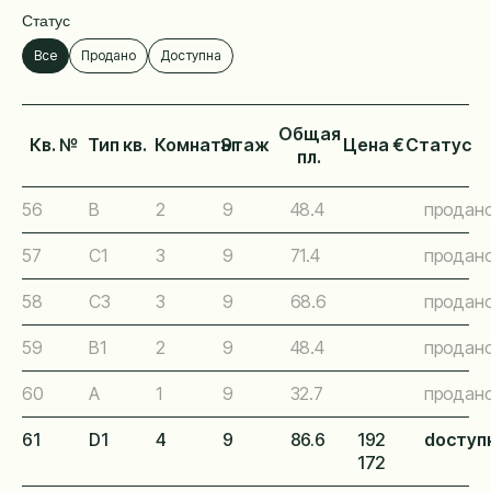
Статус
Статус
Все
Продано
Доступна
Общая
Кв. №
Тип кв.
Комнаты
Этаж
Цена €
Статус
пл.
56
B
2
9
48.4
продан
57
C1
3
9
71.4
продан
58
C3
3
9
68.6
продан
59
B1
2
9
48.4
продан
60
A
1
9
32.7
продан
61
D1
4
9
86.6
192
dоступ
172