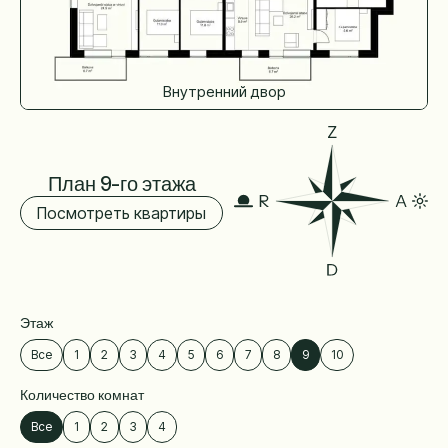
Внутренний двор
План 9-го этажа
Посмотреть квартиры
Этаж
Этаж
Все
1
2
3
4
5
6
7
8
9
10
Количество комнат
Количество комнат
Все
1
2
3
4