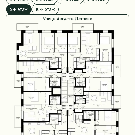
9-й этаж
10-й этаж
Улица Августа Деглава