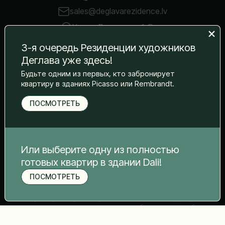
sales@deglavarezidence.lv
Улица Дравниеку 1, Рига
3-я очередь Резиденции художников
Деглава уже здесь!
Следуйте за нами:
Будьте одним из первых, кто забронирует
квартиру в зданиях Picasso или Rembrandt.
ПОСМОТРЕТЬ
Или выберите одну из полностью
готовых квартир в здании Dali!
ПОСМОТРЕТЬ
Визуализации проекта и квартир, использованные в
материале, носят исключительно информационный
характер. Во время строительства высота, отделка и
технические характеристики могут быть изменены без
предварительного уведомления в соответствии с