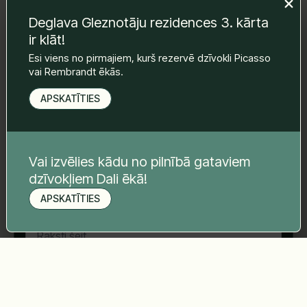
Atstājiet mums ziņu un mēs ar Jums
Deglava Gleznotāju rezidences 3. kārta
sazināsimies.
Vārds Uzvārds
*
ir klāt!
Esi viens no pirmajiem, kurš rezervē dzīvokli Picasso
vai Rembrandt ēkās.
E-pasts
*
APSKATĪTIES
Telefona nr.
*
Vai izvēlies kādu no pilnībā gataviem
dzīvokļiem Dali ēkā!
APSKATĪTIES
Tava ziņa
*
Pieteikt apskati