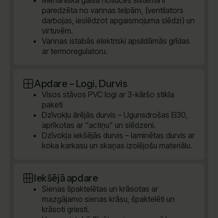
Mehāniskā gaisa nosūces sistēma ir
paredzēta no vannas telpām, (ventilators
darbojas, ieslēdzot apgaismojuma slēdzi) un
virtuvēm.
Vannas istabās elektriski apsildāmās grīdas
ar termoregulatoru.
Apdare – Logi, Durvis
Visos stāvos PVC logi ar 3-kāršo stikla
paketi
Dzīvokļu ārējās durvis – Ugunsdrošas EI30,
aprīkotas ar “actiņu” un slēdzeni.
Dzīvokļa iekšējās durvis – laminētas durvis ar
koka karkasu un skaņas izolējošu materiālu.
Iekšējā apdare
Sienas špaktelētas un krāsotas ar
mazgājamo sienas krāsu, špaktelēti un
krāsoti griesti.