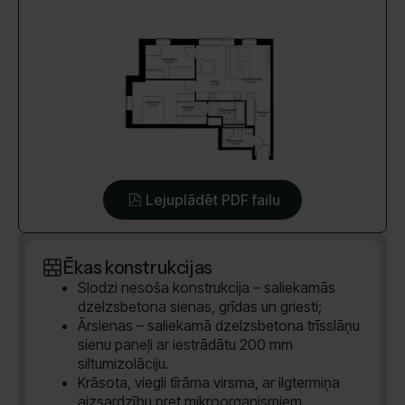
Lejuplādēt PDF failu
Ēkas konstrukcijas
Slodzi nesoša konstrukcija – saliekamās
dzelzsbetona sienas, grīdas un griesti;
Ārsienas – saliekamā dzelzsbetona trīsslāņu
sienu paneļi ar iestrādātu 200 mm
siltumizolāciju.
Krāsota, viegli tīrāma virsma, ar ilgtermiņa
aizsardzību pret mikroorganismiem.