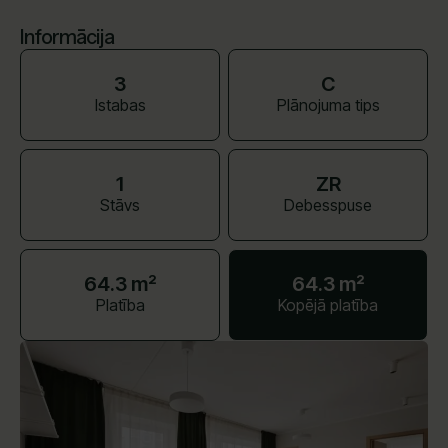
Informācija
3
C
Istabas
Plānojuma tips
1
ZR
Stāvs
Debesspuse
64.3 m²
64.3 m²
Platība
Kopējā platība