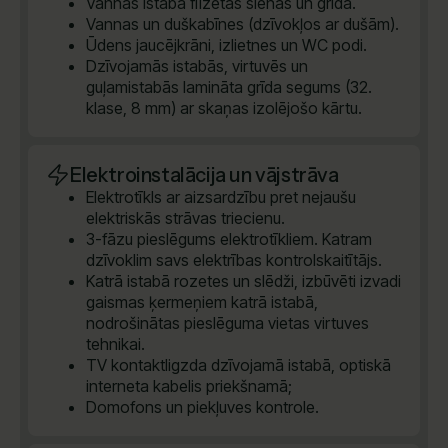
Vannas istabā flīzētas sienas un grīda.
Vannas un duškabīnes (dzīvokļos ar dušām).
Ūdens jaucējkrāni, izlietnes un WC podi.
Dzīvojamās istabās, virtuvēs un
guļamistabās lamināta grīda segums (32.
klase, 8 mm) ar skaņas izolējošo kārtu.
Elektroinstalācija un vājstrāva
Elektrotīkls ar aizsardzību pret nejaušu
elektriskās strāvas triecienu.
3-fāzu pieslēgums elektrotīkliem. Katram
dzīvoklim savs elektrības kontrolskaitītājs.
Katrā istabā rozetes un slēdži, izbūvēti izvadi
gaismas ķermeņiem katrā istabā,
nodrošinātas pieslēguma vietas virtuves
tehnikai.
TV kontaktligzda dzīvojamā istabā, optiskā
interneta kabelis priekšnamā;
Domofons un piekļuves kontrole.