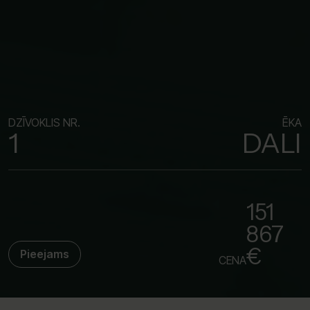
DZĪVOKLIS NR.
ĒKA
1
DALI
151
867
€
Pieejams
CENA