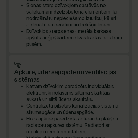
Sienas starp dzīvokļiem sastāvēs no
saliekamām dzelzsbetona elementiem, lai
nodrošinātu nepieciešamo izturību, kā arī
optimālu temperatūru un trokšņu līmeni.
Dzīvokļos starpsienas- metāla karkasa
apšūts ar ģipškartonu divās kārtās no abām
pusēm.
Apkure, ūdensapgāde un ventilācijas
sistēmas
Katram dzīvoklim paredzēts individuālais
elektroniski nolasāms siltuma skaitītājs,
aukstā un siltā ūdens skaitītājs.
Centralizēta pilsētas kanalizācijas sistēma,
siltumapgāde un ūdensapgāde.
Ēkas apkure paredzēta ar tērauda plākšņu
radiatoru apkures sistēmu. Radiatori ar
regulējamiem termostatiem;