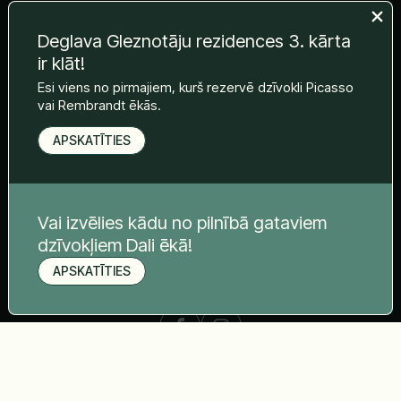
Deglava Gleznotāju rezidences 3. kārta
ir klāt!
Sazinies ar mums:
Esi viens no pirmajiem, kurš rezervē dzīvokli Picasso
vai Rembrandt ēkās.
+371 24 778 822
APSKATĪTIES
sales@deglavarezidence.lv
Dravnieku iela 1, Rīga
Vai izvēlies kādu no pilnībā gataviem
dzīvokļiem Dali ēkā!
Seko mums:
APSKATĪTIES