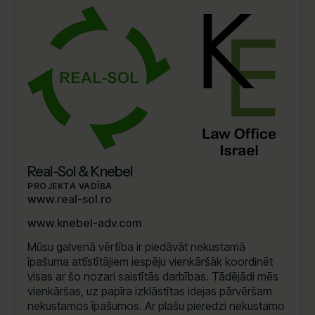
Real-Sol & Knebel
PROJEKTA VADĪBA
www.real-sol.ro
www.knebel-adv.com
Mūsu galvenā vērtība ir piedāvāt nekustamā
īpašuma attīstītājiem iespēju vienkāršāk koordinēt
visas ar šo nozari saistītās darbības. Tādējādi mēs
vienkāršas, uz papīra izklāstītas idejas pārvēršam
nekustamos īpašumos. Ar plašu pieredzi nekustamo