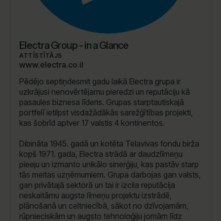
Electra Group - in a Glance
ATTĪSTĪTĀJS
www.electra.co.il
Pēdējo septiņdesmit gadu laikā Electra grupa ir
uzkrājusi nenovērtējamu pieredzi un reputāciju kā
pasaules biznesa līderis. Grupas starptautiskajā
portfelī ietilpst visdažādākās sarežģītības projekti,
kas šobrīd aptver 17 valstis 4 kontinentos.
Dibināta 1945. gadā un kotēta Telavivas fondu birža
kopš 1971. gada, Electra strādā ar daudzlīmeņu
pieeju un izmanto unikālo sinerģiju, kas pastāv starp
tās meitas uzņēmumiem. Grupa darbojas gan valsts,
gan privātajā sektorā un tai ir izcila reputācija
neskaitāmu augsta līmeņu projektu izstrādē,
plānošanā un celtniecībā, sākot no dzīvojamām,
rūpnieciskām un augsto tehnoloģiju jomām līdz