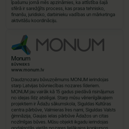
īpašumu jomā mēs apzināmies, ka attīstība šajā
sfērā ir sarežģīts process, kas prasa tehnisko,
finanšu, juridisko, darbinieku vadības un mārketinga
aktivitāšu koordināciju.
Monum
BŪVNIEKS
www.monum.lv
Daudznozaru būvuzņēmums MONUM ierindojas
starp Latvijas būvniecības nozares līderiem.
MONUM jau vairāk kā 15 gadus piedāvā risinājumus
no idejas līdz atslēgai. Starp mūsu vērienīgākajiem
projektiem ir Ādažu sākumskola, Siguldas Kultūras
centra pārbūve, Valmieras īres nami, Siguldas Valsts
ģimnāzija, Gaujas ielas pārbūve Ādažos un citas
nozīmīgas būves. Mūsu objekti ikgadu ierindojas
godalgotās vietās nozares lielākajos konkursos.