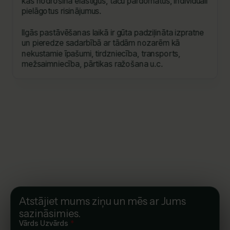
kas nodrošina elastīgus, taču pārdomātus, individuāli
pielāgotus risinājumus.
Ilgās pastāvēšanas laikā ir gūta padziļināta izpratne
un pieredze sadarbībā ar tādām nozarēm kā
nekustamie īpašumi, tirdzniecība, transports,
mežsaimniecība, pārtikas ražošana u.c.
Atstājiet mums ziņu un mēs ar Jums
sazināsimies.
Vārds Uzvārds
*