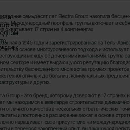
ctra
оследние семьдесят лет Electra Group накопила бесце
неса. Международный портфель группы включает в себя
up - в
я охватывает 17 стран на 4 континентах.
годном
те
ванная в 1945 году и зарегистрированная на Тель-Авивс
РАБОТЧИК
отает на основе многоуровневого подхода и использует
ествующий между ее дочерними компаниями. Группа рабо
тном секторе и имеет выдающуюся репутацию благодар
оительству бесчисленного множества громких проектов
окотехнологичных до больниц, коммунальных предприя
раструктуры и других.
tra Group - это бренд, которому доверяют в 17 странах 
лет мы находимся в авангарде строительства динамично
ги отличного качества в нескольких стратегических то
льтаты и постоянное расширение лежат в основе стратеги
клонно наращивает свое присутствие на международно
екты и перенося накопленный опыт, выдающуюся репут