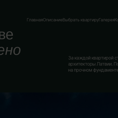
Главная
Описание
Выбрать квартиру
Галерея
К
ве
ено
За каждой квартирой с
архитекторы Латвии. П
на прочном фундаменте