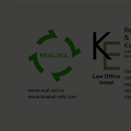
Re
&
K
УП
ПР
На
св
не
www.real-sol.ro
не
www.knebel-adv.com
юр