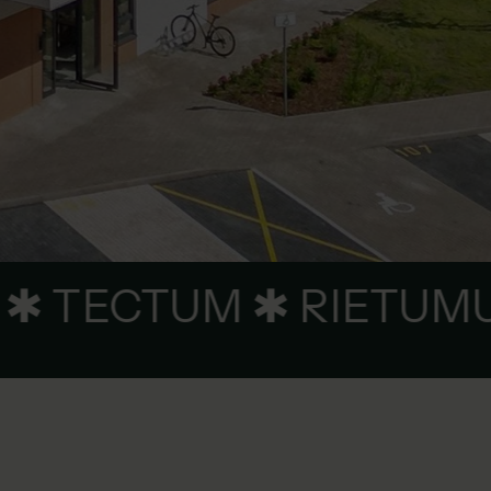
KNEBEL ✱ MONUM ✱ T