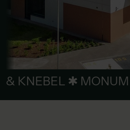
GROUP ✱ REAL-SOL & 