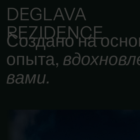
DEGLAVA
REZIDENCE
Создано на осно
опыта,
вдохновл
вами.