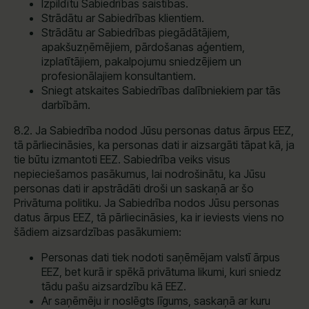
Izpildītu Sabiedrības saistības.
Strādātu ar Sabiedrības klientiem.
Strādātu ar Sabiedrības piegādātājiem,
apakšuzņēmējiem, pārdošanas aģentiem,
izplatītājiem, pakalpojumu sniedzējiem un
profesionālajiem konsultantiem.
Sniegt atskaites Sabiedrības dalībniekiem par tās
darbībām.
8.2. Ja Sabiedrība nodod Jūsu personas datus ārpus EEZ,
tā pārliecināsies, ka personas dati ir aizsargāti tāpat kā, ja
tie būtu izmantoti EEZ. Sabiedrība veiks visus
nepieciešamos pasākumus, lai nodrošinātu, ka Jūsu
personas dati ir apstrādāti droši un saskaņā ar šo
Privātuma politiku. Ja Sabiedrība nodos Jūsu personas
datus ārpus EEZ, tā pārliecināsies, ka ir ieviests viens no
šādiem aizsardzības pasākumiem:
Personas dati tiek nodoti saņēmējam valstī ārpus
EEZ, bet kurā ir spēkā privātuma likumi, kuri sniedz
tādu pašu aizsardzību kā EEZ.
Ar saņēmēju ir noslēgts līgums, saskaņā ar kuru