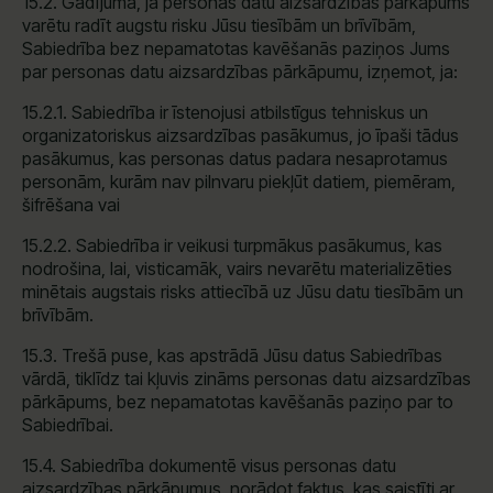
15.2. Gadījumā, ja personas datu aizsardzības pārkāpums
varētu radīt augstu risku Jūsu tiesībām un brīvībām,
Sabiedrība bez nepamatotas kavēšanās paziņos Jums
par personas datu aizsardzības pārkāpumu, izņemot, ja:
15.2.1. Sabiedrība ir īstenojusi atbilstīgus tehniskus un
organizatoriskus aizsardzības pasākumus, jo īpaši tādus
pasākumus, kas personas datus padara nesaprotamus
personām, kurām nav pilnvaru piekļūt datiem, piemēram,
šifrēšana vai
15.2.2. Sabiedrība ir veikusi turpmākus pasākumus, kas
nodrošina, lai, visticamāk, vairs nevarētu materializēties
minētais augstais risks attiecībā uz Jūsu datu tiesībām un
brīvībām.
15.3. Trešā puse, kas apstrādā Jūsu datus Sabiedrības
vārdā, tiklīdz tai kļuvis zināms personas datu aizsardzības
pārkāpums, bez nepamatotas kavēšanās paziņo par to
Sabiedrībai.
15.4. Sabiedrība dokumentē visus personas datu
aizsardzības pārkāpumus, norādot faktus, kas saistīti ar