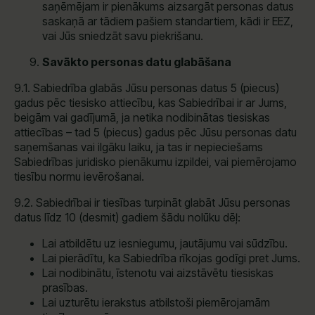
saņēmējam ir pienākums aizsargāt personas datus
saskaņā ar tādiem pašiem standartiem, kādi ir EEZ,
vai Jūs sniedzāt savu piekrišanu.
Savākto personas datu glabāšana
9.1. Sabiedrība glabās Jūsu personas datus 5 (piecus)
gadus pēc tiesisko attiecību, kas Sabiedrībai ir ar Jums,
beigām vai gadījumā, ja netika nodibinātas tiesiskas
attiecības – tad 5 (piecus) gadus pēc Jūsu personas datu
saņemšanas vai ilgāku laiku, ja tas ir nepieciešams
Sabiedrības juridisko pienākumu izpildei, vai piemērojamo
tiesību normu ievērošanai.
9.2. Sabiedrībai ir tiesības turpināt glabāt Jūsu personas
datus līdz 10 (desmit) gadiem šādu nolūku dēļ:
Lai atbildētu uz iesniegumu, jautājumu vai sūdzību.
Lai pierādītu, ka Sabiedrība rīkojas godīgi pret Jums.
Lai nodibinātu, īstenotu vai aizstāvētu tiesiskas
prasības.
Lai uzturētu ierakstus atbilstoši piemērojamām