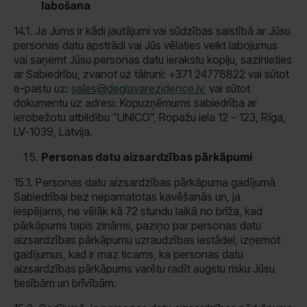
labošana
14.1. Ja Jums ir kādi jautājumi vai sūdzības saistībā ar Jūsu
personas datu apstrādi vai Jūs vēlaties veikt labojumus
vai saņemt Jūsu personas datu ierakstu kopiju, sazinieties
ar Sabiedrību, zvanot uz tālruni: +371 24778822 vai sūtot
e-pastu uz:
sales@deglavarezidence.lv
, vai sūtot
dokumentu uz adresi: Kopuzņēmums sabiedrība ar
ierobežotu atbildību “UNICO”, Ropažu iela 12 – 123, Rīga,
LV-1039, Latvija.
Personas datu aizsardzības pārkāpumi
15.1. Personas datu aizsardzības pārkāpuma gadījumā
Sabiedrībai bez nepamatotas kavēšanās un, ja
iespējams, ne vēlāk kā 72 stundu laikā no brīža, kad
pārkāpums tapis zināms, paziņo par personas datu
aizsardzības pārkāpumu uzraudzības iestādei, izņemot
gadījumus, kad ir maz ticams, ka personas datu
aizsardzības pārkāpums varētu radīt augstu risku Jūsu
tiesībām un brīvībām.