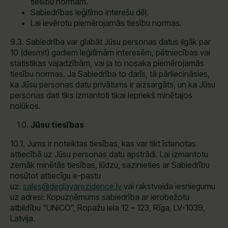
tiesību normām.
Sabiedrības leģitīmo interešu dēļ.
Lai ievērotu piemērojamās tiesību normas.
9.3. Sabiedrība var glabāt Jūsu personas datus ilgāk par
10 (desmit) gadiem leģitīmām interesēm, pētniecības vai
statistikas vajadzībām, vai ja to nosaka piemērojamās
tiesību normas. Ja Sabiedrība to darīs, tā pārliecināsies,
ka Jūsu personas datu privātums ir aizsargāts, un ka Jūsu
personas dati tiks izmantoti tikai iepriekš minētajos
nolūkos.
Jūsu tiesības
10.1. Jums ir noteiktas tiesības, kas var tikt īstenotas
attiecībā uz Jūsu personas datu apstrādi. Lai izmantotu
zemāk minētās tiesības, lūdzu, sazinieties ar Sabiedrību
nosūtot attiecīgu e-pastu
uz:
sales@deglavarezidence.lv
vai rakstveida iesniegumu
uz adresi: Kopuzņēmums sabiedrība ar ierobežotu
atbildību “UNICO”, Ropažu iela 12 – 123, Rīga, LV-1039,
Latvija.