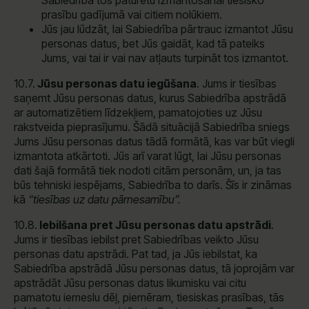
Sabiedrība tos paturētu izmantošanai tiesisko
prasību gadījumā vai citiem nolūkiem.
Jūs jau lūdzāt, lai Sabiedrība pārtrauc izmantot Jūsu
personas datus, bet Jūs gaidāt, kad tā pateiks
Jums, vai tai ir vai nav atļauts turpināt tos izmantot.
10.7.
Jūsu personas datu iegūšana
. Jums ir tiesības
saņemt Jūsu personas datus, kurus Sabiedrība apstrādā
ar automatizētiem līdzekļiem, pamatojoties uz Jūsu
rakstveida pieprasījumu. Šādā situācijā Sabiedrība sniegs
Jums Jūsu personas datus tādā formātā, kas var būt viegli
izmantota atkārtoti. Jūs arī varat lūgt, lai Jūsu personas
dati šajā formātā tiek nodoti citām personām, un, ja tas
būs tehniski iespējams, Sabiedrība to darīs. Šīs ir zināmas
kā
“tiesības uz datu pārnesamību”.
10.8.
Iebilšana pret Jūsu personas datu apstrādi
.
Jums ir tiesības iebilst pret Sabiedrības veikto Jūsu
personas datu apstrādi. Pat tad, ja Jūs iebilstat, ka
Sabiedrība apstrādā Jūsu personas datus, tā joprojām var
apstrādāt Jūsu personas datus likumisku vai citu
pamatotu iemeslu dēļ, piemēram, tiesiskas prasības, tās