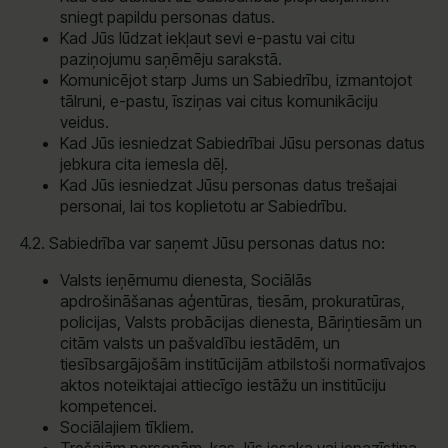
sniegt papildu personas datus.
Kad Jūs lūdzat iekļaut sevi e-pastu vai citu
paziņojumu saņēmēju sarakstā.
Komunicējot starp Jums un Sabiedrību, izmantojot
tālruni, e-pastu, īsziņas vai citus komunikāciju
veidus.
Kad Jūs iesniedzat Sabiedrībai Jūsu personas datus
jebkura cita iemesla dēļ.
Kad Jūs iesniedzat Jūsu personas datus trešajai
personai, lai tos koplietotu ar Sabiedrību.
4.2. Sabiedrība var saņemt Jūsu personas datus no:
Valsts ieņēmumu dienesta, Sociālās
apdrošināšanas aģentūras, tiesām, prokuratūras,
policijas, Valsts probācijas dienesta, Bāriņtiesām un
citām valsts un pašvaldību iestādēm, un
tiesībsargājošām institūcijām atbilstoši normatīvajos
aktos noteiktajai attiecīgo iestāžu un institūciju
kompetencei.
Sociālajiem tīkliem.