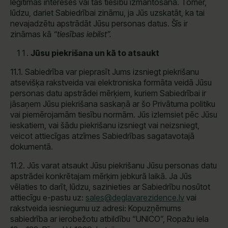
leģitīmās intereses vai tās tiesību izmantošana. Tomēr,
lūdzu, dariet Sabiedrībai zināmu, ja Jūs uzskatāt, ka tai
nevajadzētu apstrādāt Jūsu personas datus. Šīs ir
zināmas kā
“tiesības iebilst”.
Jūsu piekrišana un kā to atsaukt
11.1. Sabiedrība var pieprasīt Jums izsniegt piekrišanu
atsevišķa rakstveida vai elektroniska formāta veidā Jūsu
personas datu apstrādei mērķiem, kuriem Sabiedrībai ir
jāsaņem Jūsu piekrišana saskaņā ar šo Privātuma politiku
vai piemērojamām tiesību normām. Jūs izlemsiet pēc Jūsu
ieskatiem, vai šādu piekrišanu izsniegt vai neizsniegt,
veicot attiecīgas atzīmes Sabiedrības sagatavotajā
dokumentā.
11.2. Jūs varat atsaukt Jūsu piekrišanu Jūsu personas datu
apstrādei konkrētajam mērķim jebkurā laikā. Ja Jūs
vēlaties to darīt, lūdzu, sazinieties ar Sabiedrību nosūtot
attiecīgu e-pastu uz:
sales@deglavarezidence.lv
vai
rakstveida iesniegumu uz adresi: Kopuzņēmums
sabiedrība ar ierobežotu atbildību “UNICO”, Ropažu iela