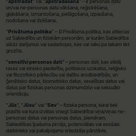
“
apstrādāt
“ vai “
apstrādāšana
” – ir personas datu
un/vai ne-personas datu vākšana, reģistrēšana,
glabāšana, izmantošana, pielāgošana, izpaušana,
nodošana vai dzēšana.
“
Privātuma politika
” – šī Privātuma politika, kas attiecas
uz Sabiedrību un fiziskām personām, ar kurām Sabiedrība
slēdz darījumus vai sadarbojas, kas var laiku pa laikam tikt
grozīta.
“
sensitīvi personas dati
“ – personas dati, kas atklāj
rases vai etnisko piederību, politiskos uzskatus, reliģisko
vai filozofisko pārliecību vai dalību arodbiedrībās, un
ģenētisko datus, biometrisko datus, veselības datus vai
datus par fiziskas personas dzimumdzīvi vai seksuālo
orientāciju.
“
Jūs
“, “
Jūsu
“ vai “
Sev
“ – fiziska persona, kurai tiek
prasīts vai kura izvēlas sniegt Sabiedrībai viņa/viņas ne-
personas datus vai personas datus, piemēram,
Sabiedrības īpašuma pircējs, potenciālais vai esošais
darbinieks vai pakalpojumu sniedzēja pārstāvis.