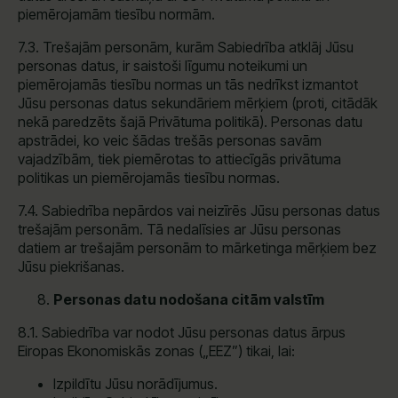
piemērojamām tiesību normām.
7.3. Trešajām personām, kurām Sabiedrība atklāj Jūsu
personas datus, ir saistoši līgumu noteikumi un
piemērojamās tiesību normas un tās nedrīkst izmantot
Jūsu personas datus sekundāriem mērķiem (proti, citādāk
nekā paredzēts šajā Privātuma politikā). Personas datu
apstrādei, ko veic šādas trešās personas savām
vajadzībām, tiek piemērotas to attiecīgās privātuma
politikas un piemērojamās tiesību normas.
7.4. Sabiedrība nepārdos vai neizīrēs Jūsu personas datus
trešajām personām. Tā nedalīsies ar Jūsu personas
datiem ar trešajām personām to mārketinga mērķiem bez
Jūsu piekrišanas.
Personas datu nodošana citām valstīm
8.1. Sabiedrība var nodot Jūsu personas datus ārpus
Eiropas Ekonomiskās zonas („EEZ”) tikai, lai:
Izpildītu Jūsu norādījumus.