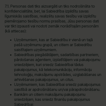
7.1. Personas dati tiks aizsargāti un tiks nodrošināta to
konfidencialitāte, bet, lai Sabiedrība izpildītu savas
līgumiskās saistības, realizētu savas tiesību vai izpildītu
piemērojamo tiesību normu prasības, Jūsu personas dati
var tikt izpausti vai nodoti zemāk norādītajām personām
(kā attiecas):
Uzņēmumiem, kas ar Sabiedrību ir vienā un tajā
pašā uzņēmumu grupā, un citiem ar Sabiedrību
saistītajiem uzņēmumiem.
Sabiedrības piegādātājiem, sadarbības partneriem,
pārdošanas aģentiem, izplatītājiem vai pakalpojumu
sniedzējiem, kuri sniedz Sabiedrībai tādus
pakalpojumus, kā telekomunikāciju, informāciju
tehnoloģiju, maksājumu apstrādes, uzglabāšanas un
arhivēšanas pakalpojumus, un citus.
Uzņēmumiem, kas Sabiedrībai sniedz pakalpojumus
saistībā ar apdrošināšanu un/vai pārapdrošināšanu.
Bankām un citiem maksājumu pakalpojumu
sniedzējam, kas sniedz finanšu pakalpojumus
Sabiedrībai;