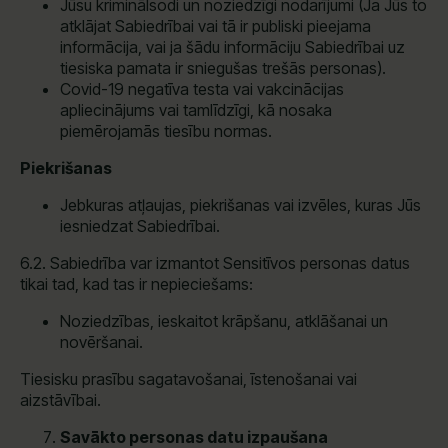
Jūsu kriminālsodi un noziedzīgi nodarījumi (Ja Jūs to
atklājat Sabiedrībai vai tā ir publiski pieejama
informācija, vai ja šādu informāciju Sabiedrībai uz
tiesiska pamata ir sniegušas trešās personas).
Covid-19 negatīva testa vai vakcinācijas
apliecinājums vai tamlīdzīgi, kā nosaka
piemērojamās tiesību normas.
Piekrišanas
Jebkuras atļaujas, piekrišanas vai izvēles, kuras Jūs
iesniedzat Sabiedrībai.
6.2. Sabiedrība var izmantot Sensitīvos personas datus
tikai tad, kad tas ir nepieciešams:
Noziedzības, ieskaitot krāpšanu, atklāšanai un
novēršanai.
Tiesisku prasību sagatavošanai, īstenošanai vai
aizstāvībai.
Savākto personas datu izpaušana