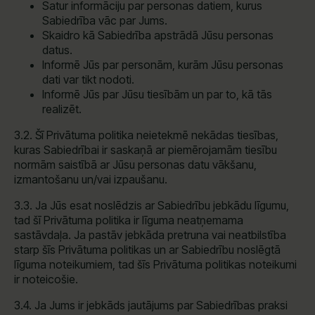
Satur informāciju par personas datiem, kurus
Sabiedrība vāc par Jums.
Skaidro kā Sabiedrība apstrādā Jūsu personas
datus.
Informē Jūs par personām, kurām Jūsu personas
dati var tikt nodoti.
Informē Jūs par Jūsu tiesībām un par to, kā tās
realizēt.
3.2. Šī Privātuma politika neietekmē nekādas tiesības,
kuras Sabiedrībai ir saskaņā ar piemērojamām tiesību
normām saistībā ar Jūsu personas datu vākšanu,
izmantošanu un/vai izpaušanu.
3.3. Ja Jūs esat noslēdzis ar Sabiedrību jebkādu līgumu,
tad šī Privātuma politika ir līguma neatņemama
sastāvdaļa. Ja pastāv jebkāda pretruna vai neatbilstība
starp šīs Privātuma politikas un ar Sabiedrību noslēgtā
līguma noteikumiem, tad šīs Privātuma politikas noteikumi
ir noteicošie.
3.4. Ja Jums ir jebkāds jautājums par Sabiedrības praksi