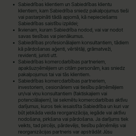
Sabiedrības klientiem un Sabiedrības klientu
klientiem, kam Sabiedrība sniedz pakalpojumus tieši
vai pastarpināti tādā apjomā, kā nepieciešams
Sabiedrības saistību izpildei;
Ikvienam, kuram Sabiedrība nodod, vai var nodot
savas tiesības vai pienākumus.
Sabiedrības profesionālajiem konsultantiem, tādiem
kā pārdošanas aģenti, vērtētāji, grāmatveži,
revidenti, juristi utt.
Sabiedrības komercdarbības partneriem,
apakšuzņēmējiem un citām personām, kas sniedz
pakalpojumus tai vai tās klientiem.
Sabiedrības komercdarbības partneriem,
investoriem, cesionāriem vai tiesību pārņēmējiem
un/vai viņu konsultantiem (faktiskajiem vai
potenciālajiem), lai sekmētu komercdarbības aktīvu
darījumus, kuros tiek iesaistīta Sabiedrība un kuri var
būt jebkāda veida reorganizācija, iegāde vai aktīvu
nodošana, pirkšana vai pārdošana. Ja darījums tiek
veikts, tad pircējs, pārdevējs, tiesību pārņēmējs vai
reorganizācijas partneris var apstrādāt Jūsu