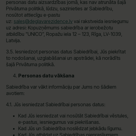
personas datu aizsardzības jomā, kas nav atrunāta šajā
Privātuma politikā, lūdzu, sazinieties ar Sabiedrību,
nosūtot attiecīgu e-pastu
uz:
sales@deglavarezidence.lv
vai rakstveida iesniegumu
uz adresi: Kopuzņēmums sabiedrība ar ierobežotu
atbildību “UNICO”, Ropažu iela 12 – 123, Rīga, LV-1039,
Latvija.
3.5. Iesniedzot personas datus Sabiedrībai, Jūs piekrītat
to nodošanai, uzglabāšanai un apstrādei, kā norādīts
šajā Privātuma politikā.
Personas datu vākšana
Sabiedrība var vākt informāciju par Jums no šādiem
avotiem:
4.1. Jūs iesniedzat Sabiedrībai personas datus:
Kad Jūs iesniedzat vai nosūtāt Sabiedrībai vēstules,
e-pastus, iesniegumus vai piekrišanas.
Kad Jūs un Sabiedrība noslēdzat jebkādu līgumu.
Kad Jūs atbildat uz Sabiedrības pieprasījumiem