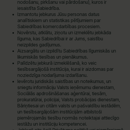
nodošanu, pirkšanu vai pārdošanu), kuros ir
iesaistīta Sabiedrība.
Izmantotu jebkurus Jūsu personas datus
analītiskiem un statistikas pētījumiem par
Sabiedrības komercdarbības procesiem.
Novērstu, atklātu, ziņotu un izmeklētu jebkāda
līguma, kas Sabiedrībai ir ar Jums, saistību
neizpildes gadījumus.
Aizsargātu un izpildītu Sabiedrības līgumiskās un
likumiskās tiesības un pienākumus.
Palīdzētu jebkurā izmeklēšanā, ko veic
tiesībsargājošā institūcija, kurai ir aizdomas par
noziedzīga nodarījuma izdarīšanu.
Ievērotu juridiskās saistības un noteikumus, un
sniegtu informāciju Valsts ieņēmumu dienestam,
Sociālās apdrošināšanas aģentūrai, tiesām,
prokuratūrai, policijai, Valsts probācijas dienestam,
Bāriņtiesai un citām valsts un pašvaldību iestādēm,
un tiesībsargājošām institūcijām atbilstoši
piemērojamās tiesību normās noteiktajai attiecīgo
iestāžu un institūciju kompetencei.