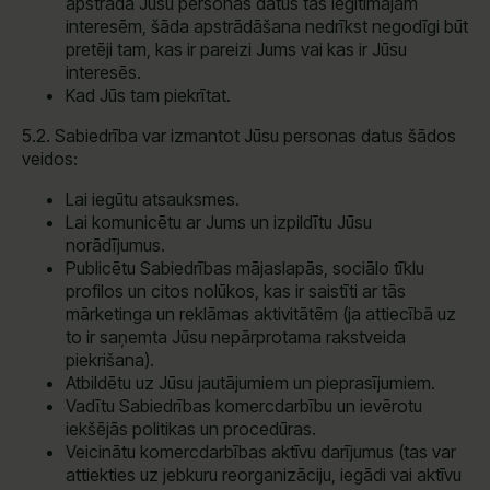
apstrādā Jūsu personas datus tās leģitīmajām
interesēm, šāda apstrādāšana nedrīkst negodīgi būt
pretēji tam, kas ir pareizi Jums vai kas ir Jūsu
interesēs.
Kad Jūs tam piekrītat.
5.2. Sabiedrība var izmantot Jūsu personas datus šādos
veidos:
Lai iegūtu atsauksmes.
Lai komunicētu ar Jums un izpildītu Jūsu
norādījumus.
Publicētu Sabiedrības mājaslapās, sociālo tīklu
profilos un citos nolūkos, kas ir saistīti ar tās
mārketinga un reklāmas aktivitātēm (ja attiecībā uz
to ir saņemta Jūsu nepārprotama rakstveida
piekrišana).
Atbildētu uz Jūsu jautājumiem un pieprasījumiem.
Vadītu Sabiedrības komercdarbību un ievērotu
iekšējās politikas un procedūras.
Veicinātu komercdarbības aktīvu darījumus (tas var
attiekties uz jebkuru reorganizāciju, iegādi vai aktīvu