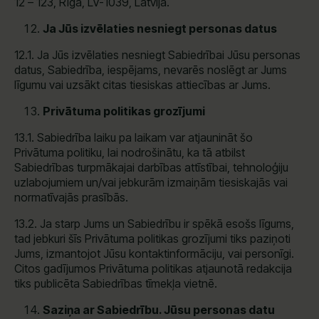
12 – 123, Rīga, LV-1039, Latvija.
Ja Jūs izvēlaties nesniegt personas datus
12.1. Ja Jūs izvēlaties nesniegt Sabiedrībai Jūsu personas
datus, Sabiedrība, iespējams, nevarēs noslēgt ar Jums
līgumu vai uzsākt citas tiesiskas attiecības ar Jums.
Privātuma politikas grozījumi
13.1. Sabiedrība laiku pa laikam var atjaunināt šo
Privātuma politiku, lai nodrošinātu, ka tā atbilst
Sabiedrības turpmākajai darbības attīstībai, tehnoloģiju
uzlabojumiem un/vai jebkurām izmaiņām tiesiskajās vai
normatīvajās prasībās.
13.2. Ja starp Jums un Sabiedrību ir spēkā esošs līgums,
tad jebkuri šīs Privātuma politikas grozījumi tiks paziņoti
Jums, izmantojot Jūsu kontaktinformāciju, vai personīgi.
Citos gadījumos Privātuma politikas atjaunotā redakcija
tiks publicēta Sabiedrības tīmekļa vietnē.
Saziņa ar Sabiedrību. Jūsu personas datu