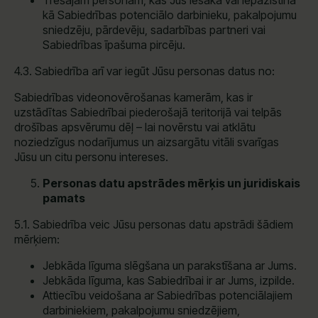
Trešajām personām, kas Jūs iesaka vai iepazīstina
kā Sabiedrības potenciālo darbinieku, pakalpojumu
sniedzēju, pārdevēju, sadarbības partneri vai
Sabiedrības īpašuma pircēju.
4.3. Sabiedrība arī var iegūt Jūsu personas datus no:
Sabiedrības videonovērošanas kamerām, kas ir
uzstādītas Sabiedrībai piederošajā teritorijā vai telpās
drošības apsvērumu dēļ – lai novērstu vai atklātu
noziedzīgus nodarījumus un aizsargātu vitāli svarīgas
Jūsu un citu personu intereses.
Personas datu apstrādes mērķis un juridiskais
pamats
5.1. Sabiedrība veic Jūsu personas datu apstrādi šādiem
mērķiem:
Jebkāda līguma slēgšana un parakstīšana ar Jums.
Jebkāda līguma, kas Sabiedrībai ir ar Jums, izpilde.
Attiecību veidošana ar Sabiedrības potenciālajiem
darbiniekiem, pakalpojumu sniedzējiem,