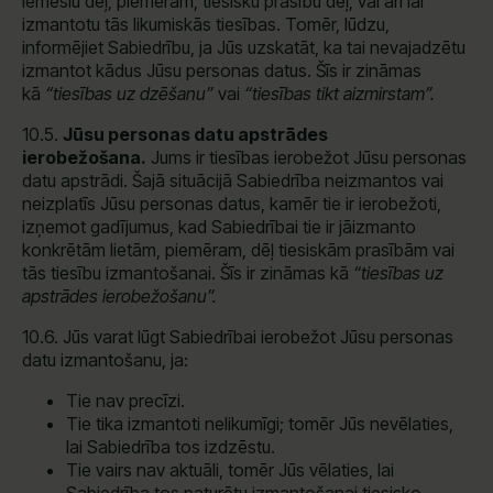
iemeslu dēļ, piemēram, tiesisku prasību dēļ, vai arī lai
izmantotu tās likumiskās tiesības. Tomēr, lūdzu,
informējiet Sabiedrību, ja Jūs uzskatāt, ka tai nevajadzētu
izmantot kādus Jūsu personas datus. Šīs ir zināmas
kā
“tiesības uz dzēšanu”
vai
“tiesības tikt aizmirstam”.
10.5.
Jūsu personas datu apstrādes
ierobežošana.
Jums ir tiesības ierobežot Jūsu personas
datu apstrādi. Šajā situācijā Sabiedrība neizmantos vai
neizplatīs Jūsu personas datus, kamēr tie ir ierobežoti,
izņemot gadījumus, kad Sabiedrībai tie ir jāizmanto
konkrētām lietām, piemēram, dēļ tiesiskām prasībām vai
tās tiesību izmantošanai. Šīs ir zināmas kā
“tiesības uz
apstrādes ierobežošanu”.
10.6. Jūs varat lūgt Sabiedrībai ierobežot Jūsu personas
datu izmantošanu, ja:
Tie nav precīzi.
Tie tika izmantoti nelikumīgi; tomēr Jūs nevēlaties,
lai Sabiedrība tos izdzēstu.
Tie vairs nav aktuāli, tomēr Jūs vēlaties, lai