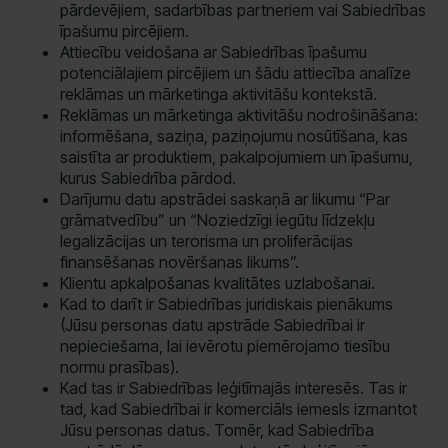
pārdevējiem, sadarbības partneriem vai Sabiedrības
īpašumu pircējiem.
Attiecību veidošana ar Sabiedrības īpašumu
potenciālajiem pircējiem un šādu attiecība analīze
reklāmas un mārketinga aktivitāšu kontekstā.
Reklāmas un mārketinga aktivitāšu nodrošināšana:
informēšana, saziņa, paziņojumu nosūtīšana, kas
saistīta ar produktiem, pakalpojumiem un īpašumu,
kurus Sabiedrība pārdod.
Darījumu datu apstrādei saskaņā ar likumu “Par
grāmatvedību” un “Noziedzīgi iegūtu līdzekļu
legalizācijas un terorisma un proliferācijas
finansēšanas novēršanas likums”.
Klientu apkalpošanas kvalitātes uzlabošanai.
Kad to darīt ir Sabiedrības juridiskais pienākums
(Jūsu personas datu apstrāde Sabiedrībai ir
nepieciešama, lai ievērotu piemērojamo tiesību
normu prasības).
Kad tas ir Sabiedrības leģitīmajās interesēs. Tas ir
tad, kad Sabiedrībai ir komerciāls iemesls izmantot
Jūsu personas datus. Tomēr, kad Sabiedrība