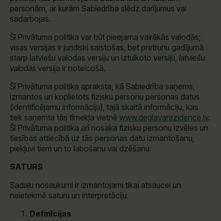
personām, ar kurām Sabiedrība slēdz darījumus vai
sadarbojas.
Šī Privātuma politika var būt pieejama vairākās valodās;
visas versijas ir juridiski saistošas, bet pretrunu gadījumā
starp latviešu valodas versiju un iztulkoto versiju,
latviešu
valodas
versija ir noteicošā.
Šī Privātuma politika apraksta, kā Sabiedrība saņems,
izmantos un koplietots fizisku personu personas datus
(identificējamu informāciju), tajā skaitā informāciju, kas
tiek saņemta tās tīmekļa vietnē
www.deglavarezidence.lv
.
Šī Privātuma politika arī nosaka fizisku personu izvēles un
tiesības attiecībā uz tās personas datu izmantošanu,
piekļuvi tiem un to labošanu vai dzēšanu.
SATURS
Sadaļu nosaukumi ir izmantojami tikai atsaucei un
neietekmē saturu un interpretāciju.
Definīcijas