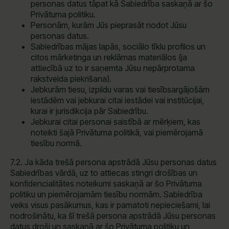
personas datus tāpat kā Sabiedrība saskaņā ar šo
Privātuma politiku.
Personām, kurām Jūs pieprasāt nodot Jūsu
personas datus.
Sabiedrības mājas lapās, sociālo tīklu profilos un
citos mārketinga un reklāmas materiālos (ja
attiecībā uz to ir saņemta Jūsu nepārprotama
rakstveida piekrišana).
Jebkurām tiesu, izpildu varas vai tiesībsargājošām
iestādēm vai jebkurai citai iestādei vai institūcijai,
kurai ir jurisdikcija pār Sabiedrību.
Jebkurai citai personai saistībā ar mērķiem, kas
noteikti šajā Privātuma politikā, vai piemērojamā
tiesību normā.
7.2. Ja kāda trešā persona apstrādā Jūsu personas datus
Sabiedrības vārdā, uz to attiecas stingri drošības un
konfidencialitātes noteikumi saskaņā ar šo Privātuma
politiku un piemērojamām tiesību normām. Sabiedrība
veiks visus pasākumus, kas ir pamatoti nepieciešami, lai
nodrošinātu, ka šī trešā persona apstrādā Jūsu personas
datus droši un saskaņā ar šo Privātuma politiku un