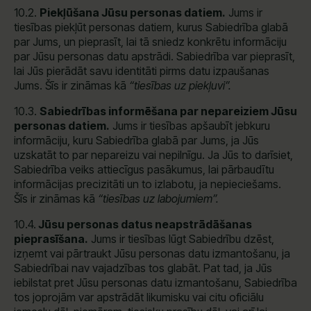
10.2.
Piekļūšana Jūsu personas datiem.
Jums ir
tiesības piekļūt personas datiem, kurus Sabiedrība glabā
par Jums, un pieprasīt, lai tā sniedz konkrētu informāciju
par Jūsu personas datu apstrādi. Sabiedrība var pieprasīt,
lai Jūs pierādāt savu identitāti pirms datu izpaušanas
Jums. Šīs ir zināmas kā
“tiesības uz
piekļuvi”.
10.3.
Sabiedrības informēšana par nepareiziem Jūsu
personas datiem.
Jums ir tiesības apšaubīt jebkuru
informāciju, kuru Sabiedrība glabā par Jums, ja Jūs
uzskatāt to par nepareizu vai nepilnīgu. Ja Jūs to darīsiet,
Sabiedrība veiks attiecīgus pasākumus, lai pārbaudītu
informācijas precizitāti un to izlabotu, ja nepieciešams.
Šīs ir zināmas kā
“tiesības uz labojumiem”.
10.4.
Jūsu personas datus neapstrādāšanas
pieprasīšana.
Jums ir tiesības lūgt Sabiedrību dzēst,
izņemt vai pārtraukt Jūsu personas datu izmantošanu, ja
Sabiedrībai nav vajadzības tos glabāt. Pat tad, ja Jūs
iebilstat pret Jūsu personas datu izmantošanu, Sabiedrība
tos joprojām var apstrādāt likumisku vai citu oficiālu