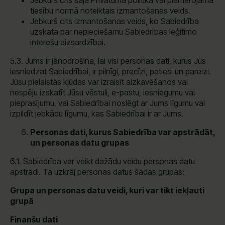
Jebkurš cits šajā Privātuma politikā vai piemērojamā
tiesību normā noteiktais izmantošanas veids.
Jebkurš cits izmantošanas veids, ko Sabiedrība
uzskata par nepieciešamu Sabiedrības leģitīmo
interešu aizsardzībai.
5.3. Jums ir jānodrošina, lai visi personas dati, kurus Jūs
iesniedzat Sabiedrībai, ir pilnīgi, precīzi, patiesi un pareizi.
Jūsu pielaistās kļūdas var izraisīt aizkavēšanos vai
nespēju izskatīt Jūsu vēstuli, e-pastu, iesniegumu vai
pieprasījumu, vai Sabiedrībai noslēgt ar Jums līgumu vai
izpildīt jebkādu līgumu, kas Sabiedrībai ir ar Jums.
Personas dati, kurus Sabiedrība var apstrādāt,
un personas datu grupas
6.1. Sabiedrība var veikt dažādu veidu personas datu
apstrādi. Tā uzkrāj personas datus šādās grupās:
Grupa un personas datu veidi, kuri var tikt iekļauti
grupā
Finanšu dati