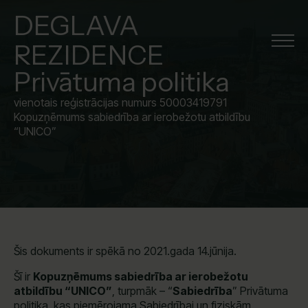
DEGLAVA
REZIDENCE
Privātuma politika
vienotais reģistrācijas numurs 50003419791
Kopuzņēmums sabiedrība ar ierobežotu atbildību
“UNICO”
Šis dokuments ir spēkā no 2021.gada 14.jūnija.
Šī ir
Kopuzņēmums sabiedrība ar ierobežotu
atbildību “UNICO”
, turpmāk – “
Sabiedrība
” Privātuma
politika, kas piemērojama Sabiedrībai un fiziskām