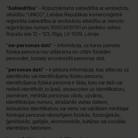
“
Sabiedrība
“ – Kopuzņēmums sabiedrība ar ierobežotu
atbildību “UNICO”, Latvijas Republikas komercreģistrā
reģistrēta sabiedrība ar ierobežotu atbildību ar vienoto
reģistrācijas numuru 50003419791 un juridisko adresi
Ropažu iela 12 – 123, Rīga, LV-1039, Latvija.
“
ne-personas dati
“ – informācija, uz kuras pamata
fiziska persona nav atšķirama no citām fiziskām
personām, tostarp anonimizēti personas dati.
“
personas dati
“ – ir jebkura informācija, kas attiecas uz
identificētu vai identificējamu fizisku personu;
identificējama fiziska persona ir tāda, kuru var tieši vai
netieši identificēt, jo īpaši, atsaucoties uz identifikatoru,
piemēram, minētās personas vārdu, uzvārdu,
identifikācijas numuru, atrašanās vietas datiem,
tiešsaistes identifikatoru vai vienu vai vairākiem minētajai
fiziskajai personai raksturīgiem fiziskās, fizioloģiskās,
ģenētiskās, garīgās, ekonomiskās, kultūras vai sociālās
identitātes faktoriem.