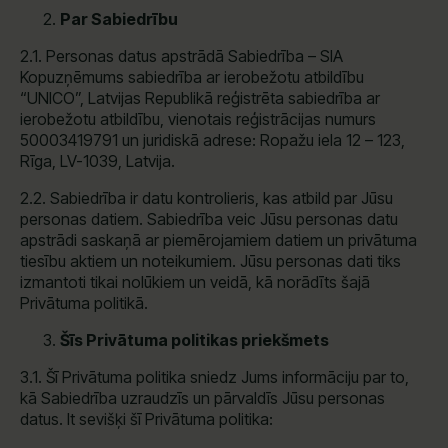
Par Sabiedrību
2.1. Personas datus apstrādā Sabiedrība – SIA
Kopuzņēmums sabiedrība ar ierobežotu atbildību
“UNICO”, Latvijas Republikā reģistrēta sabiedrība ar
ierobežotu atbildību, vienotais reģistrācijas numurs
50003419791 un juridiskā adrese: Ropažu iela 12 – 123,
Rīga, LV-1039, Latvija.
2.2. Sabiedrība ir datu kontrolieris, kas atbild par Jūsu
personas datiem. Sabiedrība veic Jūsu personas datu
apstrādi saskaņā ar piemērojamiem datiem un privātuma
tiesību aktiem un noteikumiem. Jūsu personas dati tiks
izmantoti tikai nolūkiem un veidā, kā norādīts šajā
Privātuma politikā.
Šīs Privātuma politikas priekšmets
3.1. Šī Privātuma politika sniedz Jums informāciju par to,
kā Sabiedrība uzraudzīs un pārvaldīs Jūsu personas
datus. It sevišķi šī Privātuma politika: