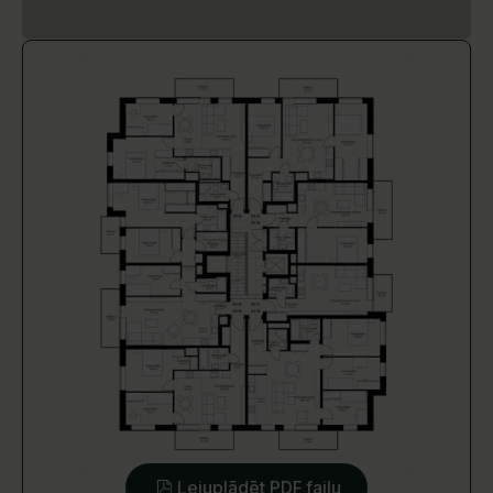
Lejuplādēt PDF failu