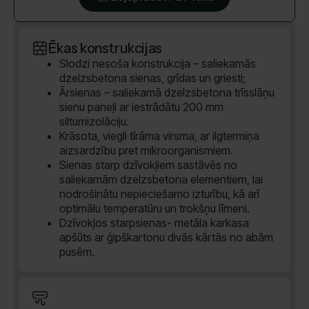
Ēkas konstrukcijas
Slodzi nesoša konstrukcija – saliekamās
dzelzsbetona sienas, grīdas un griesti;
Ārsienas – saliekamā dzelzsbetona trīsslāņu
sienu paneļi ar iestrādātu 200 mm
siltumizolāciju.
Krāsota, viegli tīrāma virsma, ar ilgtermiņa
aizsardzību pret mikroorganismiem.
Sienas starp dzīvokļiem sastāvēs no
saliekamām dzelzsbetona elementiem, lai
nodrošinātu nepieciešamo izturību, kā arī
optimālu temperatūru un trokšņu līmeni.
Dzīvokļos starpsienas- metāla karkasa
apšūts ar ģipškartonu divās kārtās no abām
pusēm.