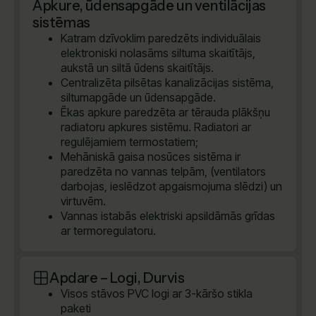
Apkure, ūdensapgāde un ventilācijas
sistēmas
Katram dzīvoklim paredzēts individuālais
elektroniski nolasāms siltuma skaitītājs,
aukstā un siltā ūdens skaitītājs.
Centralizēta pilsētas kanalizācijas sistēma,
siltumapgāde un ūdensapgāde.
Ēkas apkure paredzēta ar tērauda plākšņu
radiatoru apkures sistēmu. Radiatori ar
regulējamiem termostatiem;
Mehāniskā gaisa nosūces sistēma ir
paredzēta no vannas telpām, (ventilators
darbojas, ieslēdzot apgaismojuma slēdzi) un
virtuvēm.
Vannas istabās elektriski apsildāmās grīdas
ar termoregulatoru.
Apdare – Logi, Durvis
Visos stāvos PVC logi ar 3-kāršo stikla
paketi