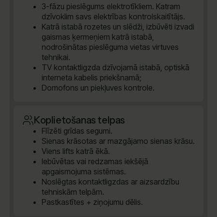
3-fāzu pieslēgums elektrotīkliem. Katram
dzīvoklim savs elektrības kontrolskaitītājs.
Katrā istabā rozetes un slēdži, izbūvēti izvadi
gaismas ķermeņiem katrā istabā,
nodrošinātas pieslēguma vietas virtuves
tehnikai.
TV kontaktligzda dzīvojamā istabā, optiskā
interneta kabelis priekšnamā;
Domofons un piekļuves kontrole.
Koplietošanas telpas
Flīzēti grīdas segumi.
Sienas krāsotas ar mazgājamo sienas krāsu.
Viens lifts katrā ēkā.
Iebūvētas vai redzamas iekšējā
apgaismojuma sistēmas.
Noslēgtas kontaktligzdas ar aizsardzību
tehniskām telpām.
Pastkastītes + ziņojumu dēlis.