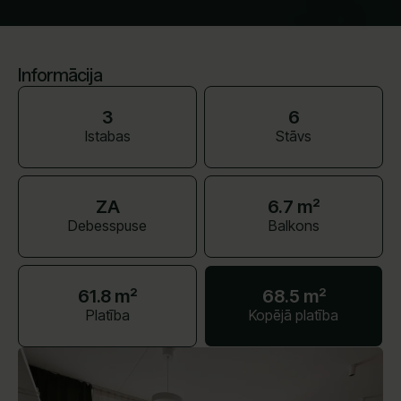
Informācija
3
6
Istabas
Stāvs
ZA
6.7 m²
Debesspuse
Balkons
61.8 m²
68.5 m²
Platība
Kopējā platība