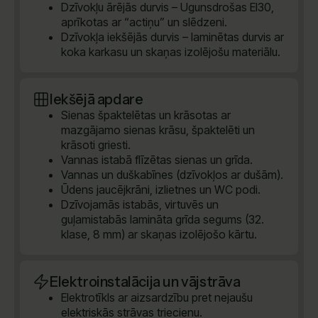
Dzīvokļu ārējās durvis – Ugunsdrošas EI30,
aprīkotas ar “actiņu” un slēdzeni.
Dzīvokļa iekšējās durvis – laminētas durvis ar
koka karkasu un skaņas izolējošu materiālu.
Iekšējā apdare
Sienas špaktelētas un krāsotas ar
mazgājamo sienas krāsu, špaktelēti un
krāsoti griesti.
Vannas istabā flīzētas sienas un grīda.
Vannas un duškabīnes (dzīvokļos ar dušām).
Ūdens jaucējkrāni, izlietnes un WC podi.
Dzīvojamās istabās, virtuvēs un
guļamistabās lamināta grīda segums (32.
klase, 8 mm) ar skaņas izolējošo kārtu.
Elektroinstalācija un vājstrāva
Elektrotīkls ar aizsardzību pret nejaušu
elektriskās strāvas triecienu.