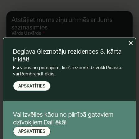
Atstājiet mums ziņu un mēs ar Jums
sazināsimies.
Vārds Uzvārds
*
Deglava Gleznotāju rezidences 3. kārta
ir klāt!
E-pasts
*
Esi viens no pirmajiem, kurš rezervē dzīvokli Picasso
vai Rembrandt ēkās.
Telefona nr.
*
APSKATĪTIES
Tava ziņa
*
Vai izvēlies kādu no pilnībā gataviem
dzīvokļiem Dali ēkā!
APSKATĪTIES
Pieteikt apskati