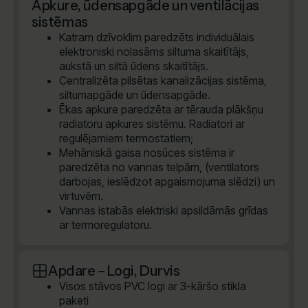
Apkure, ūdensapgāde un ventilācijas
sistēmas
Katram dzīvoklim paredzēts individuālais
elektroniski nolasāms siltuma skaitītājs,
aukstā un siltā ūdens skaitītājs.
Centralizēta pilsētas kanalizācijas sistēma,
siltumapgāde un ūdensapgāde.
Ēkas apkure paredzēta ar tērauda plākšņu
radiatoru apkures sistēmu. Radiatori ar
regulējamiem termostatiem;
Mehāniskā gaisa nosūces sistēma ir
paredzēta no vannas telpām, (ventilators
darbojas, ieslēdzot apgaismojuma slēdzi) un
virtuvēm.
Vannas istabās elektriski apsildāmās grīdas
ar termoregulatoru.
Apdare – Logi, Durvis
Visos stāvos PVC logi ar 3-kāršo stikla
paketi