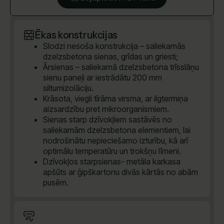
Ēkas konstrukcijas
Slodzi nesoša konstrukcija – saliekamās
dzelzsbetona sienas, grīdas un griesti;
Ārsienas – saliekamā dzelzsbetona trīsslāņu
sienu paneļi ar iestrādātu 200 mm
siltumizolāciju.
Krāsota, viegli tīrāma virsma, ar ilgtermiņa
aizsardzību pret mikroorganismiem.
Sienas starp dzīvokļiem sastāvēs no
saliekamām dzelzsbetona elementiem, lai
nodrošinātu nepieciešamo izturību, kā arī
optimālu temperatūru un trokšņu līmeni.
Dzīvokļos starpsienas- metāla karkasa
apšūts ar ģipškartonu divās kārtās no abām
pusēm.