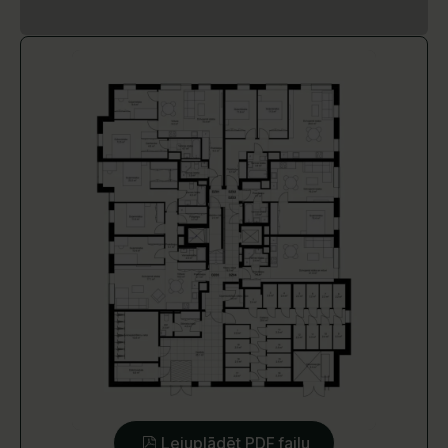
Lejuplādēt PDF failu