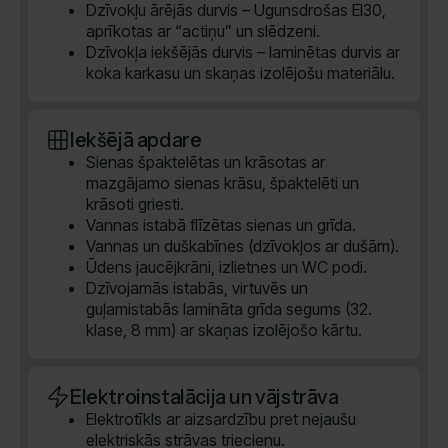
Dzīvokļu ārējās durvis – Ugunsdrošas EI30,
aprīkotas ar “actiņu” un slēdzeni.
Dzīvokļa iekšējās durvis – laminētas durvis ar
koka karkasu un skaņas izolējošu materiālu.
Iekšējā apdare
Sienas špaktelētas un krāsotas ar
mazgājamo sienas krāsu, špaktelēti un
krāsoti griesti.
Vannas istabā flīzētas sienas un grīda.
Vannas un duškabīnes (dzīvokļos ar dušām).
Ūdens jaucējkrāni, izlietnes un WC podi.
Dzīvojamās istabās, virtuvēs un
guļamistabās lamināta grīda segums (32.
klase, 8 mm) ar skaņas izolējošo kārtu.
Elektroinstalācija un vājstrāva
Elektrotīkls ar aizsardzību pret nejaušu
elektriskās strāvas triecienu.