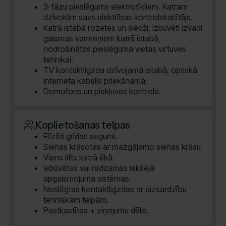
3-fāzu pieslēgums elektrotīkliem. Katram
dzīvoklim savs elektrības kontrolskaitītājs.
Katrā istabā rozetes un slēdži, izbūvēti izvadi
gaismas ķermeņiem katrā istabā,
nodrošinātas pieslēguma vietas virtuves
tehnikai.
TV kontaktligzda dzīvojamā istabā, optiskā
interneta kabelis priekšnamā;
Domofons un piekļuves kontrole.
Koplietošanas telpas
Flīzēti grīdas segumi.
Sienas krāsotas ar mazgājamo sienas krāsu.
Viens lifts katrā ēkā.
Iebūvētas vai redzamas iekšējā
apgaismojuma sistēmas.
Noslēgtas kontaktligzdas ar aizsardzību
tehniskām telpām.
Pastkastītes + ziņojumu dēlis.