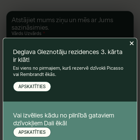
Atstājiet mums ziņu un mēs ar Jums
sazināsimies.
Vārds Uzvārds
*
Deglava Gleznotāju rezidences 3. kārta
ir klāt!
E-pasts
*
Esi viens no pirmajiem, kurš rezervē dzīvokli Picasso
vai Rembrandt ēkās.
Telefona nr.
*
APSKATĪTIES
Tava ziņa
*
Vai izvēlies kādu no pilnībā gataviem
dzīvokļiem Dali ēkā!
APSKATĪTIES
Pieteikt apskati