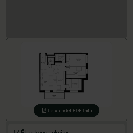
Lejuplādēt PDF failu
Ēkas konstrukcijas