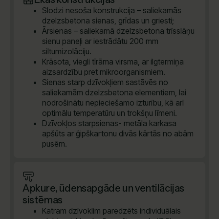
Slodzi nesoša konstrukcija – saliekamās
dzelzsbetona sienas, grīdas un griesti;
Ārsienas – saliekamā dzelzsbetona trīsslāņu
sienu paneļi ar iestrādātu 200 mm
siltumizolāciju.
Krāsota, viegli tīrāma virsma, ar ilgtermiņa
aizsardzību pret mikroorganismiem.
Sienas starp dzīvokļiem sastāvēs no
saliekamām dzelzsbetona elementiem, lai
nodrošinātu nepieciešamo izturību, kā arī
optimālu temperatūru un trokšņu līmeni.
Dzīvokļos starpsienas- metāla karkasa
apšūts ar ģipškartonu divās kārtās no abām
pusēm.
Apkure, ūdensapgāde un ventilācijas
sistēmas
Katram dzīvoklim paredzēts individuālais