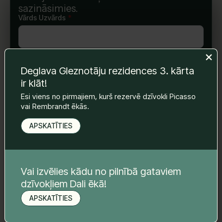
sazināsimies.
Vārds Uzvārds
*
E-pasts
*
Deglava Gleznotāju rezidences 3. kārta
ir klāt!
Esi viens no pirmajiem, kurš rezervē dzīvokli Picasso
Telefona nr.
*
vai Rembrandt ēkās.
APSKATĪTIES
Tava ziņa
*
Vai izvēlies kādu no pilnībā gataviem
dzīvokļiem Dali ēkā!
APSKATĪTIES
Pieteikt apskati
Sūtīt