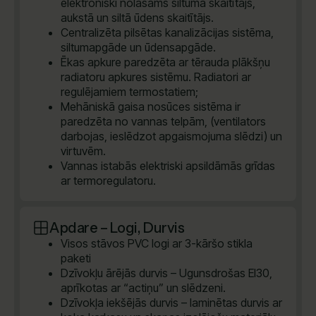
elektroniski nolasāms siltuma skaitītājs,
aukstā un siltā ūdens skaitītājs.
Centralizēta pilsētas kanalizācijas sistēma,
siltumapgāde un ūdensapgāde.
Ēkas apkure paredzēta ar tērauda plākšņu
radiatoru apkures sistēmu. Radiatori ar
regulējamiem termostatiem;
Mehāniskā gaisa nosūces sistēma ir
paredzēta no vannas telpām, (ventilators
darbojas, ieslēdzot apgaismojuma slēdzi) un
virtuvēm.
Vannas istabās elektriski apsildāmās grīdas
ar termoregulatoru.
Apdare – Logi, Durvis
Visos stāvos PVC logi ar 3-kāršo stikla
paketi
Dzīvokļu ārējās durvis – Ugunsdrošas EI30,
aprīkotas ar “actiņu” un slēdzeni.
Dzīvokļa iekšējās durvis – laminētas durvis ar