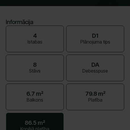
Informācija
4
D1
Istabas
Plānojuma tips
8
DA
Stāvs
Debesspuse
6.7 m²
79.8 m²
Balkons
Platība
86.5 m²
Kopējā platība