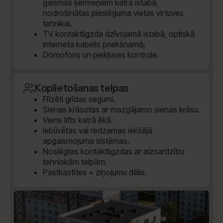
gaismas ķermeņiem katrā istabā,
nodrošinātas pieslēguma vietas virtuves
tehnikai.
TV kontaktligzda dzīvojamā istabā, optiskā
interneta kabelis priekšnamā;
Domofons un piekļuves kontrole.
Koplietošanas telpas
Flīzēti grīdas segumi.
Sienas krāsotas ar mazgājamo sienas krāsu.
Viens lifts katrā ēkā.
Iebūvētas vai redzamas iekšējā
apgaismojuma sistēmas.
Noslēgtas kontaktligzdas ar aizsardzību
tehniskām telpām.
Pastkastītes + ziņojumu dēlis.