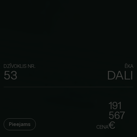
DZĪVOKLIS NR.
ĒKA
53
DALI
191
567
€
Pieejams
CENA