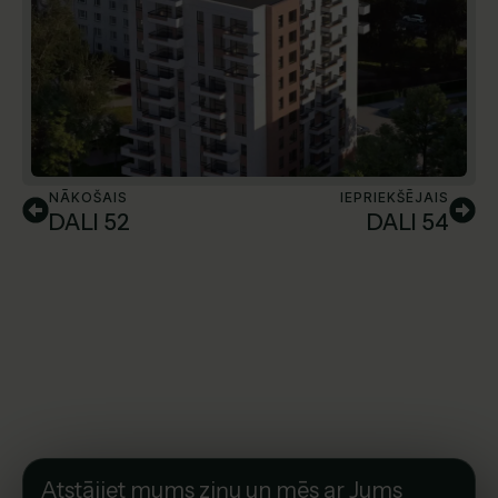
NĀKOŠAIS
IEPRIEKŠĒJAIS
DALI 52
DALI 54
Atstājiet mums ziņu un mēs ar Jums