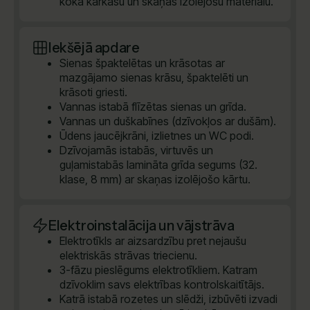
koka karkasu un skaņas izolējošu materiālu.
Iekšējā apdare
Sienas špaktelētas un krāsotas ar
mazgājamo sienas krāsu, špaktelēti un
krāsoti griesti.
Vannas istabā flīzētas sienas un grīda.
Vannas un duškabīnes (dzīvokļos ar dušām).
Ūdens jaucējkrāni, izlietnes un WC podi.
Dzīvojamās istabās, virtuvēs un
guļamistabās lamināta grīda segums (32.
klase, 8 mm) ar skaņas izolējošo kārtu.
Elektroinstalācija un vājstrāva
Elektrotīkls ar aizsardzību pret nejaušu
elektriskās strāvas triecienu.
3-fāzu pieslēgums elektrotīkliem. Katram
dzīvoklim savs elektrības kontrolskaitītājs.
Katrā istabā rozetes un slēdži, izbūvēti izvadi