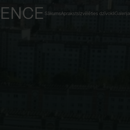
DENCE
Sākums
Apraksts
Izvēlēties dzīvokli
Galerija