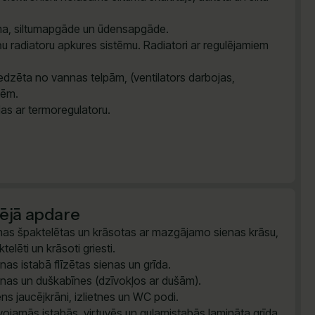
tēma, siltumapgāde un ūdensapgāde.
u radiatoru apkures sistēmu. Radiatori ar regulējamiem
dzēta no vannas telpām, (ventilators darbojas,
vēm.
das ar termoregulatoru.
šējā apdare
nas špaktelētas un krāsotas ar mazgājamo sienas krāsu,
telēti un krāsoti griesti.
nas istabā flīzētas sienas un grīda.
nas un duškabīnes (dzīvokļos ar dušām).
ns jaucējkrāni, izlietnes un WC podi.
vojamās istabās, virtuvēs un guļamistabās lamināta grīda