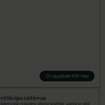
Lejuplādēt PDF failu
tilācijas sistēmas
lektroniski nolasāms siltuma skaitītājs, aukstā un siltā