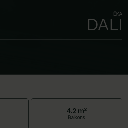
ĒKA
DALI
4.2 m²
Balkons