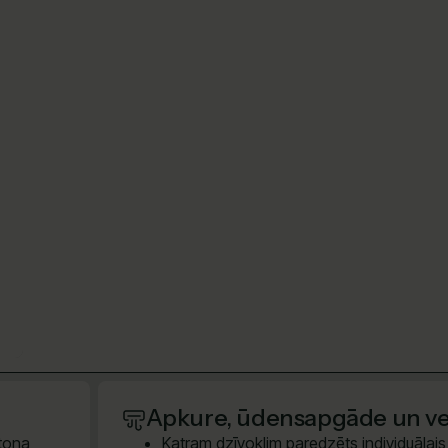
Apkure, ūdensapgāde un ven
etona
Katram dzīvoklim paredzēts individuālais e