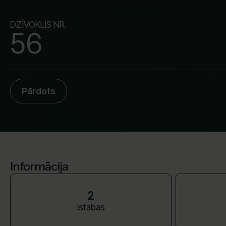
DZĪVOKLIS NR.
56
Pārdots
Informācija
2
Istabas