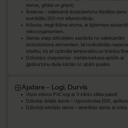
sienas, grīdas un griesti;
Ārsienas – saliekamā dzelzsbetona trīsslāņu sienu 
iestrādātu 200 mm siltumizolāciju.
Krāsota, viegli tīrāma virsma, ar ilgtermiņa aizsardz
mikroorganismiem.
Sienas starp dzīvokļiem sastāvēs no saliekamām
dzelzsbetona elementiem, lai nodrošinātu nepiec
izturību, kā arī optimālu temperatūru un trokšņu līm
Dzīvokļos starpsienas- metāla karkasa apšūts ar
ģipškartonu divās kārtās no abām pusēm.
Apdare – Logi, Durvis
Visos stāvos PVC logi ar 3-kāršo stikla paketi
Dzīvokļu ārējās durvis – Ugunsdrošas EI30, aprīkota
Dzīvokļa iekšējās durvis – laminētas durvis ar koka