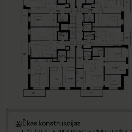
Ēkas konstrukcijas
Slodzi nesoša konstrukcija – saliekamās dzelzsb