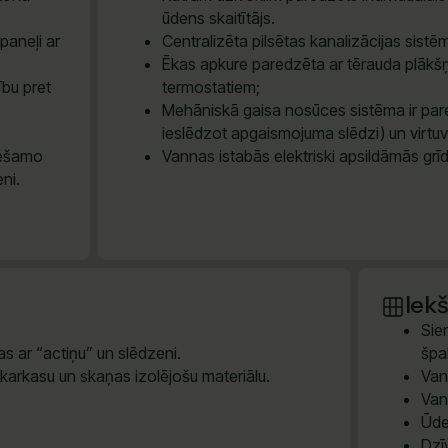
ūdens skaitītājs.
paneļi ar
Centralizēta pilsētas kanalizācijas sis
Ēkas apkure paredzēta ar tērauda plākšņ
ību pret
termostatiem;
Mehāniskā gaisa nosūces sistēma ir pare
ieslēdzot apgaismojuma slēdzi) un virtu
iešamo
Vannas istabās elektriski apsildāmās grī
eni.
Iek
Sie
s ar “actiņu” un slēdzeni.
špak
 karkasu un skaņas izolējošu materiālu.
Van
Van
Ūde
Dzī