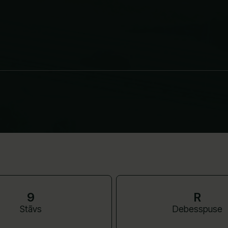
9
R
Stāvs
Debesspuse