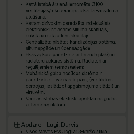
Katrā istabā ārsienā iemontēta Ø100
ventilācijas/rekuperācijas iekārta –ar siltuma
atgūšanu.
Katram dzīvoklim paredzēts individuālais
elektroniski nolasāms siltuma skaitītājs,
aukstā un siltā ūdens skaitītājs.
Centralizēta pilsētas kanalizācijas sistēma,
siltumapgāde un ūdensapgāde.
Ēkas apkure paredzēta ar tērauda plākšņu
radiatoru apkures sistēmu. Radiatori ar
regulējamiem termostatiem;
Mehāniskā gaisa nosūces sistēma ir
paredzēta no vannas telpām, (ventilators
darbojas, ieslēdzot apgaismojuma slēdzi) un
virtuvēm.
Vannas istabās elektriski apsildāmās grīdas
ar termoregulatoru.
Apdare – Logi, Durvis
Visos stāvos PVC logi ar 3-kāršo stikla