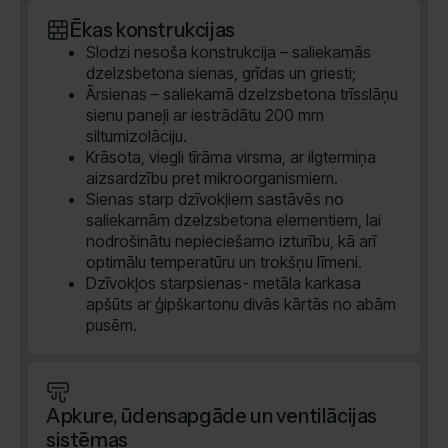
Ēkas konstrukcijas
Slodzi nesoša konstrukcija – saliekamās
dzelzsbetona sienas, grīdas un griesti;
Ārsienas – saliekamā dzelzsbetona trīsslāņu
sienu paneļi ar iestrādātu 200 mm
siltumizolāciju.
Krāsota, viegli tīrāma virsma, ar ilgtermiņa
aizsardzību pret mikroorganismiem.
Sienas starp dzīvokļiem sastāvēs no
saliekamām dzelzsbetona elementiem, lai
nodrošinātu nepieciešamo izturību, kā arī
optimālu temperatūru un trokšņu līmeni.
Dzīvokļos starpsienas- metāla karkasa
apšūts ar ģipškartonu divās kārtās no abām
pusēm.
Apkure, ūdensapgāde un ventilācijas
sistēmas