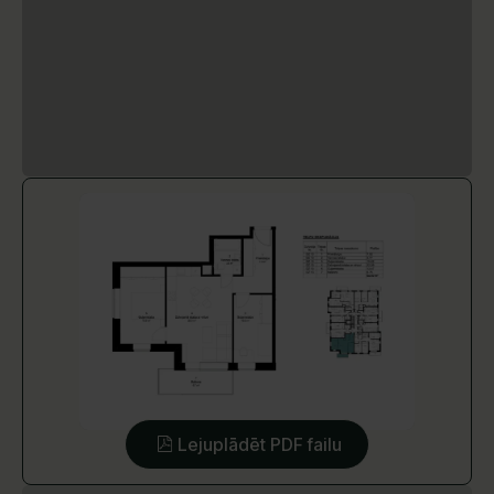
Lejuplādēt PDF failu