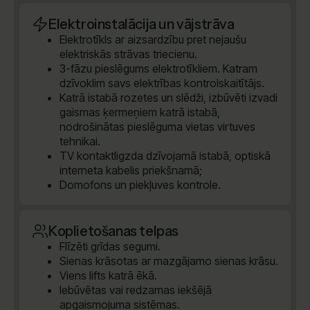
Elektroinstalācija un vājstrāva
Elektrotīkls ar aizsardzību pret nejaušu
elektriskās strāvas triecienu.
3-fāzu pieslēgums elektrotīkliem. Katram
dzīvoklim savs elektrības kontrolskaitītājs.
Katrā istabā rozetes un slēdži, izbūvēti izvadi
gaismas ķermeņiem katrā istabā,
nodrošinātas pieslēguma vietas virtuves
tehnikai.
TV kontaktligzda dzīvojamā istabā, optiskā
interneta kabelis priekšnamā;
Domofons un piekļuves kontrole.
Koplietošanas telpas
Flīzēti grīdas segumi.
Sienas krāsotas ar mazgājamo sienas krāsu.
Viens lifts katrā ēkā.
Iebūvētas vai redzamas iekšējā
apgaismojuma sistēmas.