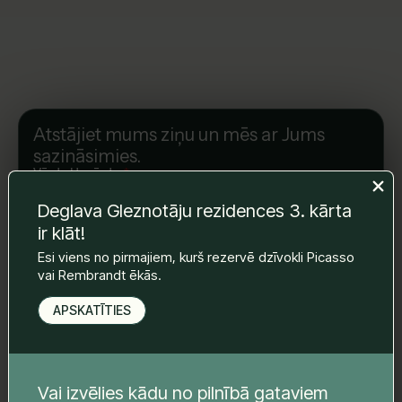
Atstājiet mums ziņu un mēs ar Jums
sazināsimies.
Vārds Uzvārds
*
Deglava Gleznotāju rezidences 3. kārta
ir klāt!
E-pasts
*
Esi viens no pirmajiem, kurš rezervē dzīvokli Picasso
vai Rembrandt ēkās.
APSKATĪTIES
Telefona nr.
*
Vai izvēlies kādu no pilnībā gataviem
Tava ziņa
*