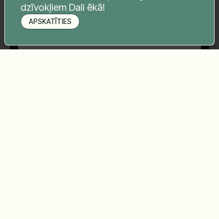
dzīvokļiem Dali ēkā!
APSKATĪTIES
Pieteikt apskati
Sūtīt