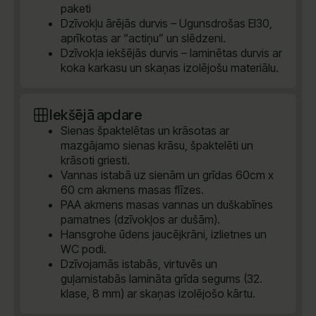
paketi
Dzīvokļu ārējās durvis – Ugunsdrošas EI30,
aprīkotas ar “actiņu” un slēdzeni.
Dzīvokļa iekšējās durvis – laminētas durvis ar
koka karkasu un skaņas izolējošu materiālu.
Iekšējā apdare
Sienas špaktelētas un krāsotas ar
mazgājamo sienas krāsu, špaktelēti un
krāsoti griesti.
Vannas istabā uz sienām un grīdas 60cm x
60 cm akmens masas flīzes.
PAA akmens masas vannas un duškabīnes
pamatnes (dzīvokļos ar dušām).
Hansgrohe ūdens jaucējkrāni, izlietnes un
WC podi.
Dzīvojamās istabās, virtuvēs un
guļamistabās lamināta grīda segums (32.
klase, 8 mm) ar skaņas izolējošo kārtu.