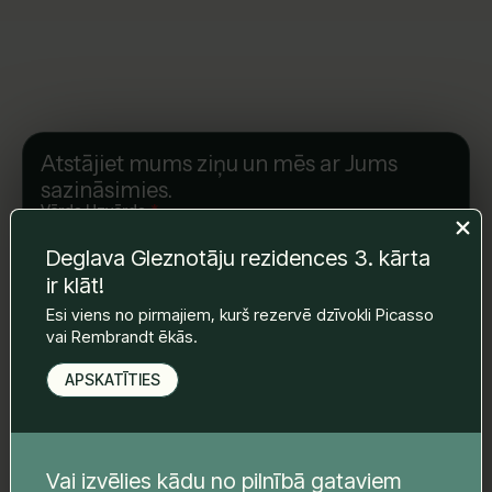
Atstājiet mums ziņu un mēs ar Jums
sazināsimies.
Vārds Uzvārds
*
Deglava Gleznotāju rezidences 3. kārta
ir klāt!
E-pasts
*
Esi viens no pirmajiem, kurš rezervē dzīvokli Picasso
vai Rembrandt ēkās.
APSKATĪTIES
Telefona nr.
*
Vai izvēlies kādu no pilnībā gataviem
Tava ziņa
*