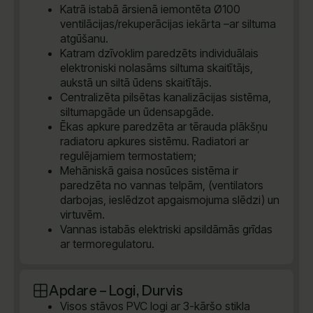
Katrā istabā ārsienā iemontēta Ø100
ventilācijas/rekuperācijas iekārta –ar siltuma
atgūšanu.
Katram dzīvoklim paredzēts individuālais
elektroniski nolasāms siltuma skaitītājs,
aukstā un siltā ūdens skaitītājs.
Centralizēta pilsētas kanalizācijas sistēma,
siltumapgāde un ūdensapgāde.
Ēkas apkure paredzēta ar tērauda plākšņu
radiatoru apkures sistēmu. Radiatori ar
regulējamiem termostatiem;
Mehāniskā gaisa nosūces sistēma ir
paredzēta no vannas telpām, (ventilators
darbojas, ieslēdzot apgaismojuma slēdzi) un
virtuvēm.
Vannas istabās elektriski apsildāmās grīdas
ar termoregulatoru.
Apdare – Logi, Durvis
Visos stāvos PVC logi ar 3-kāršo stikla