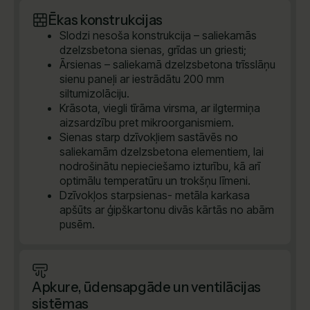
Ēkas konstrukcijas
Slodzi nesoša konstrukcija – saliekamās
dzelzsbetona sienas, grīdas un griesti;
Ārsienas – saliekamā dzelzsbetona trīsslāņu
sienu paneļi ar iestrādātu 200 mm
siltumizolāciju.
Krāsota, viegli tīrāma virsma, ar ilgtermiņa
aizsardzību pret mikroorganismiem.
Sienas starp dzīvokļiem sastāvēs no
saliekamām dzelzsbetona elementiem, lai
nodrošinātu nepieciešamo izturību, kā arī
optimālu temperatūru un trokšņu līmeni.
Dzīvokļos starpsienas- metāla karkasa
apšūts ar ģipškartonu divās kārtās no abām
pusēm.
Apkure, ūdensapgāde un ventilācijas
sistēmas