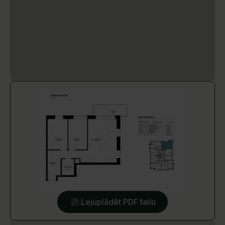
Lejuplādēt PDF failu