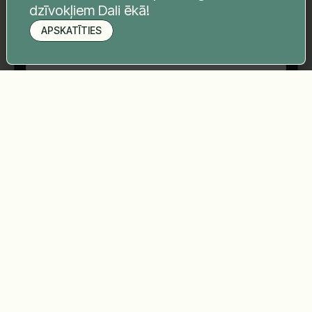
dzīvokļiem Dali ēkā!
APSKATĪTIES
Pieteikt apskati
Sūtīt