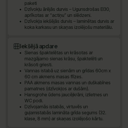
paketi
Dzīvokļu ārējās durvis – Ugunsdrošas EI30,
aprīkotas ar “actiņu” un slēdzeni.
Dzīvokļa iekšējās durvis – laminētas durvis ar
koka karkasu un skaņas izolējošu materiālu.
Iekšējā apdare
Sienas špaktelētas un krāsotas ar
mazgājamo sienas krāsu, špaktelēti un
krāsoti griesti.
Vannas istabā uz sienām un grīdas 60cm x
60 cm akmens masas flīzes.
PAA akmens masas vannas un duškabīnes
pamatnes (dzīvokļos ar dušām).
Hansgrohe ūdens jaucējkrāni, izlietnes un
WC podi.
Dzīvojamās istabās, virtuvēs un
guļamistabās lamināta grīda segums (32.
klase, 8 mm) ar skaņas izolējošo kārtu.