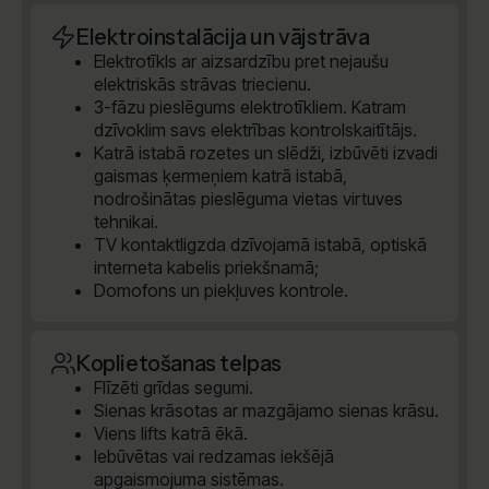
Elektroinstalācija un vājstrāva
Elektrotīkls ar aizsardzību pret nejaušu
elektriskās strāvas triecienu.
3-fāzu pieslēgums elektrotīkliem. Katram
dzīvoklim savs elektrības kontrolskaitītājs.
Katrā istabā rozetes un slēdži, izbūvēti izvadi
gaismas ķermeņiem katrā istabā,
nodrošinātas pieslēguma vietas virtuves
tehnikai.
TV kontaktligzda dzīvojamā istabā, optiskā
interneta kabelis priekšnamā;
Domofons un piekļuves kontrole.
Koplietošanas telpas
Flīzēti grīdas segumi.
Sienas krāsotas ar mazgājamo sienas krāsu.
Viens lifts katrā ēkā.
Iebūvētas vai redzamas iekšējā
apgaismojuma sistēmas.