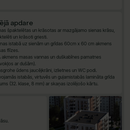
šējā apdare
nas špaktelētas un krāsotas ar mazgājamo sienas krāsu,
telēti un krāsoti griesti.
nas istabā uz sienām un grīdas 60cm x 60 cm akmens
as flīzes.
 akmens masas vannas un duškabīnes pamatnes
īvokļos ar dušām).
sgrohe ūdens jaucējkrāni, izlietnes un WC podi.
vojamās istabās, virtuvēs un guļamistabās lamināta grīda
ums (32. klase, 8 mm) ar skaņas izolējošo kārtu.
āsu.