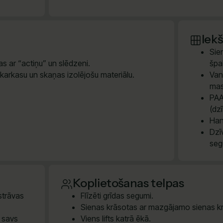
Iek
Sie
s ar “actiņu” un slēdzeni.
špak
 karkasu un skaņas izolējošu materiālu.
Van
mas
PAA
(dz
Han
Dzī
seg
Koplietošanas telpas
 strāvas
Flīzēti grīdas segumi.
Sienas krāsotas ar mazgājamo sienas kr
m savs
Viens lifts katrā ēkā.