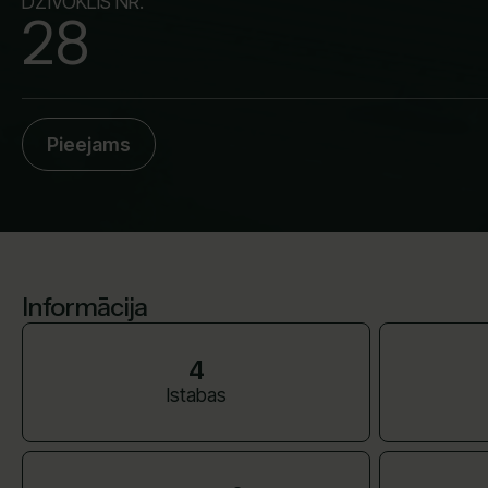
DZĪVOKLIS NR.
28
Pieejams
Informācija
4
Istabas