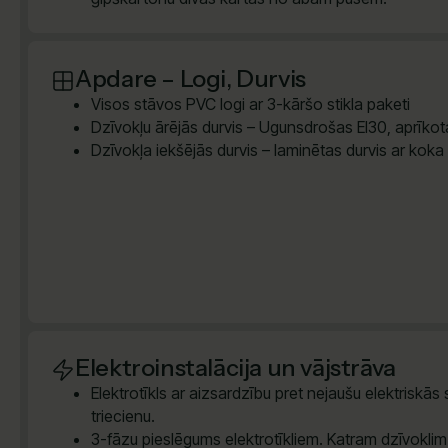
Apdare – Logi, Durvis
Visos stāvos PVC logi ar 3-kāršo stikla paketi
Dzīvokļu ārējās durvis – Ugunsdrošas EI30, aprīkota
Dzīvokļa iekšējās durvis – laminētas durvis ar koka
Elektroinstalācija un vājstrāva
Elektrotīkls ar aizsardzību pret nejaušu elektriskās
triecienu.
3-fāzu pieslēgums elektrotīkliem. Katram dzīvokli