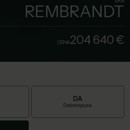
ĒKA
REMBRANDT
204 640 €
CENA
DA
Debesspuse