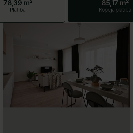
78,39 m²
85,17 m²
Platība
Kopējā platība