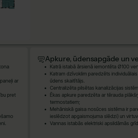
Apkure, ūdensapgāde un ven
etona
Katrā istabā ārsienā iemontēta Ø100 vent
Katram dzīvoklim paredzēts individuālais e
paneļi ar
ūdens skaitītājs.
Centralizēta pilsētas kanalizācijas sis
ību pret
Ēkas apkure paredzēta ar tērauda plākšņ
termostatiem;
Mehāniskā gaisa nosūces sistēma ir pare
iešamo
ieslēdzot apgaismojuma slēdzi) un virtu
eni.
Vannas istabās elektriski apsildāmās grī