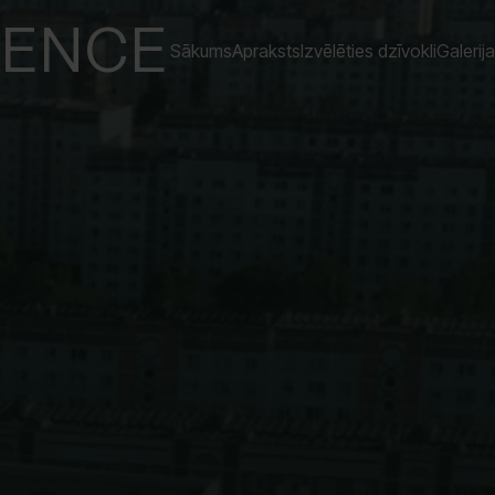
DENCE
Sākums
Apraksts
Izvēlēties dzīvokli
Galerija