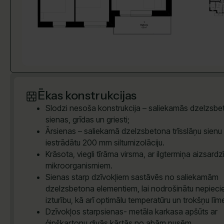
Ēkas konstrukcijas
Slodzi nesoša konstrukcija – saliekamās dzelzsb
sienas, grīdas un griesti;
Ārsienas – saliekamā dzelzsbetona trīsslāņu sienu 
iestrādātu 200 mm siltumizolāciju.
Krāsota, viegli tīrāma virsma, ar ilgtermiņa aizsardz
mikroorganismiem.
Sienas starp dzīvokļiem sastāvēs no saliekamām
dzelzsbetona elementiem, lai nodrošinātu nepiec
izturību, kā arī optimālu temperatūru un trokšņu līm
Dzīvokļos starpsienas- metāla karkasa apšūts ar
ģipškartonu divās kārtās no abām pusēm.