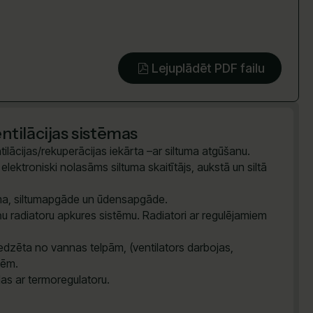
Lejuplādēt PDF failu
tilācijas sistēmas
ilācijas/rekuperācijas iekārta –ar siltuma atgūšanu.
lektroniski nolasāms siltuma skaitītājs, aukstā un siltā
tēma, siltumapgāde un ūdensapgāde.
u radiatoru apkures sistēmu. Radiatori ar regulējamiem
dzēta no vannas telpām, (ventilators darbojas,
vēm.
das ar termoregulatoru.