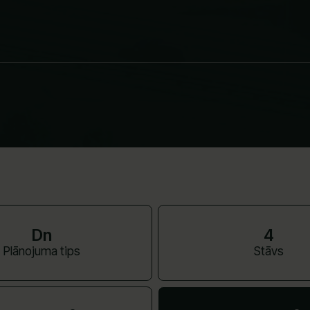
Dn
4
Plānojuma tips
Stāvs