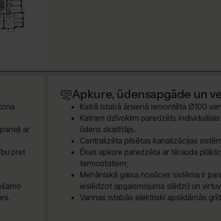
Apkure, ūdensapgāde un ven
etona
Katrā istabā ārsienā iemontēta Ø100 vent
Katram dzīvoklim paredzēts individuālais e
paneļi ar
ūdens skaitītājs.
Centralizēta pilsētas kanalizācijas sis
ību pret
Ēkas apkure paredzēta ar tērauda plākšņ
termostatiem;
Mehāniskā gaisa nosūces sistēma ir pare
iešamo
ieslēdzot apgaismojuma slēdzi) un virtu
eni.
Vannas istabās elektriski apsildāmās grī