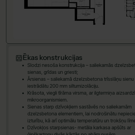
Ēkas konstrukcijas
Slodzi nesoša konstrukcija – saliekamās dzelzsb
sienas, grīdas un griesti;
Ārsienas – saliekamā dzelzsbetona trīsslāņu sienu 
iestrādātu 200 mm siltumizolāciju.
Krāsota, viegli tīrāma virsma, ar ilgtermiņa aizsardz
mikroorganismiem.
Sienas starp dzīvokļiem sastāvēs no saliekamām
dzelzsbetona elementiem, lai nodrošinātu nepiec
izturību, kā arī optimālu temperatūru un trokšņu līm
Dzīvokļos starpsienas- metāla karkasa apšūts ar
ģipškartonu divās kārtās no abām pusēm.