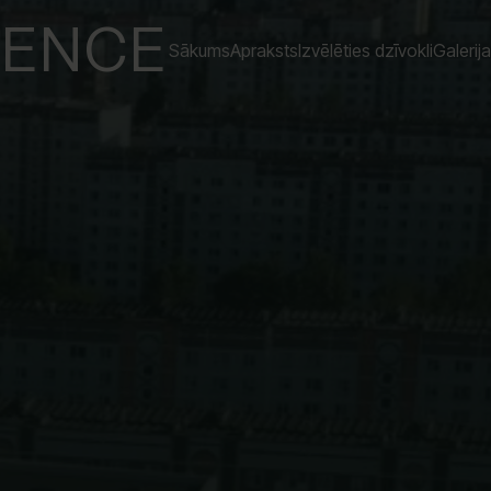
DENCE
Sākums
Apraksts
Izvēlēties dzīvokli
Galerija