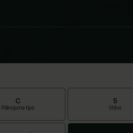
C
5
Plānojuma tips
Stāvs