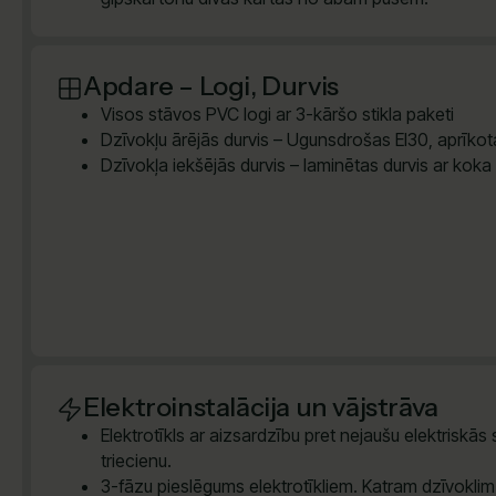
Apdare – Logi, Durvis
Visos stāvos PVC logi ar 3-kāršo stikla paketi
Dzīvokļu ārējās durvis – Ugunsdrošas EI30, aprīkota
Dzīvokļa iekšējās durvis – laminētas durvis ar koka
Elektroinstalācija un vājstrāva
Elektrotīkls ar aizsardzību pret nejaušu elektriskās
triecienu.
3-fāzu pieslēgums elektrotīkliem. Katram dzīvokli