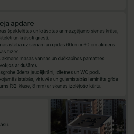
šējā apdare
nas špaktelētas un krāsotas ar mazgājamo sienas krāsu,
telēti un krāsoti griesti.
nas istabā uz sienām un grīdas 60cm x 60 cm akmens
as flīzes.
 akmens masas vannas un duškabīnes pamatnes
īvokļos ar dušām).
sgrohe ūdens jaucējkrāni, izlietnes un WC podi.
vojamās istabās, virtuvēs un guļamistabās lamināta grīda
ums (32. klase, 8 mm) ar skaņas izolējošo kārtu.
āsu.