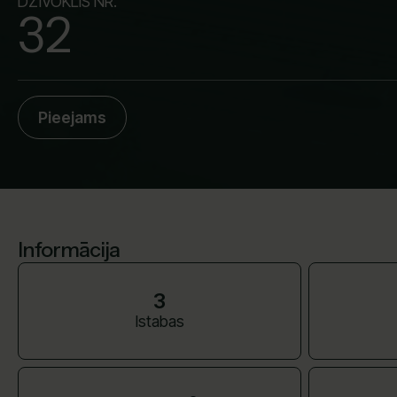
DZĪVOKLIS NR.
32
Pieejams
Informācija
3
Istabas