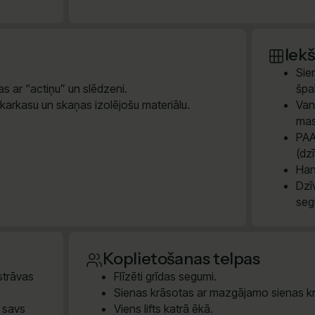
Iek
Sie
s ar “actiņu” un slēdzeni.
špak
 karkasu un skaņas izolējošu materiālu.
Van
mas
PAA
(dz
Han
Dzī
seg
Koplietošanas telpas
 strāvas
Flīzēti grīdas segumi.
Sienas krāsotas ar mazgājamo sienas kr
m savs
Viens lifts katrā ēkā.