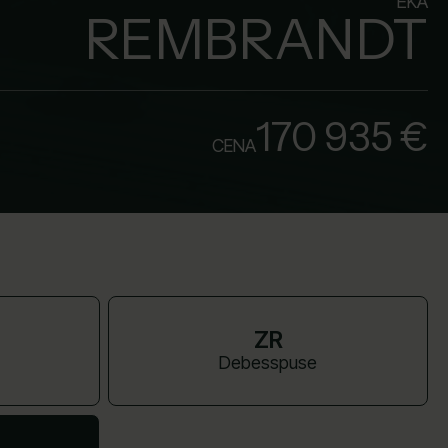
ĒKA
REMBRANDT
170 935 €
CENA
ZR
Debesspuse