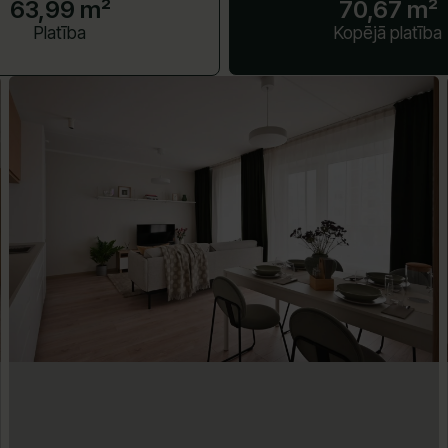
63,99 m²
70,67 m²
Platība
Kopējā platība