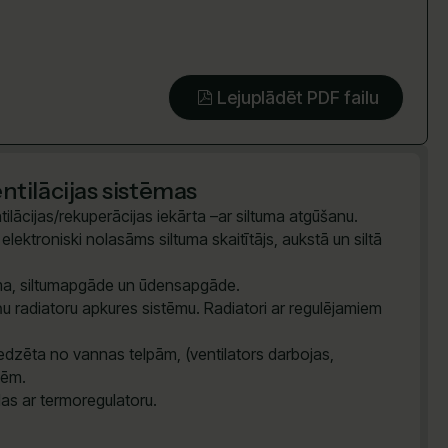
Lejuplādēt PDF failu
tilācijas sistēmas
ilācijas/rekuperācijas iekārta –ar siltuma atgūšanu.
lektroniski nolasāms siltuma skaitītājs, aukstā un siltā
tēma, siltumapgāde un ūdensapgāde.
u radiatoru apkures sistēmu. Radiatori ar regulējamiem
dzēta no vannas telpām, (ventilators darbojas,
vēm.
das ar termoregulatoru.