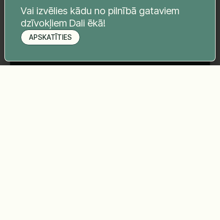
Tava ziņa
*
Vai izvēlies kādu no pilnībā gataviem
dzīvokļiem Dali ēkā!
APSKATĪTIES
Pieteikt apskati
Sūtīt