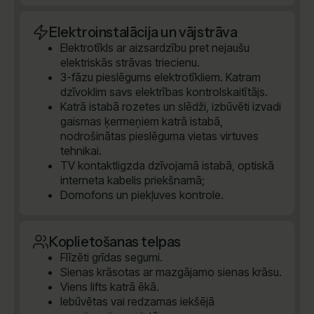
Elektroinstalācija un vājstrāva
Elektrotīkls ar aizsardzību pret nejaušu
elektriskās strāvas triecienu.
3-fāzu pieslēgums elektrotīkliem. Katram
dzīvoklim savs elektrības kontrolskaitītājs.
Katrā istabā rozetes un slēdži, izbūvēti izvadi
gaismas ķermeņiem katrā istabā,
nodrošinātas pieslēguma vietas virtuves
tehnikai.
TV kontaktligzda dzīvojamā istabā, optiskā
interneta kabelis priekšnamā;
Domofons un piekļuves kontrole.
Koplietošanas telpas
Flīzēti grīdas segumi.
Sienas krāsotas ar mazgājamo sienas krāsu.
Viens lifts katrā ēkā.
Iebūvētas vai redzamas iekšējā