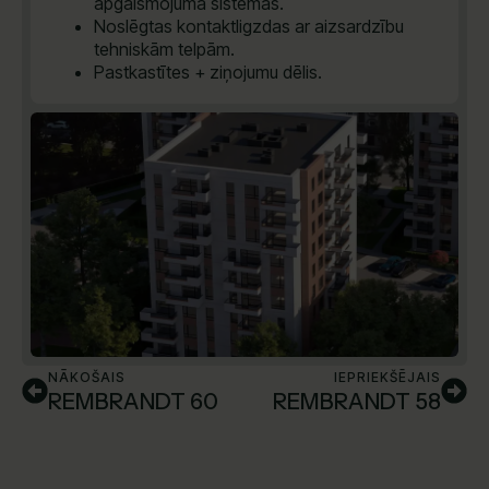
apgaismojuma sistēmas.
Noslēgtas kontaktligzdas ar aizsardzību
tehniskām telpām.
Pastkastītes + ziņojumu dēlis.
NĀKOŠAIS
IEPRIEKŠĒJAIS
REMBRANDT 60
REMBRANDT 58