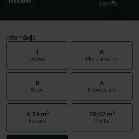
€
Pieejams
CENA
Informācija
1
A
Istabas
Plānojuma tips
8
A
Stāvs
Debesspuse
4,24 m²
29,02 m²
Balkons
Platība