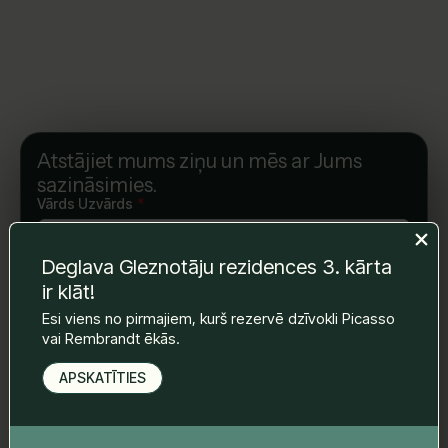
Atstājiet mums ziņu un mēs ar Jums
sazināsimies.
Vārds Uzvārds
*
Deglava Gleznotāju rezidences 3. kārta
E-pasts
*
ir klāt!
Esi viens no pirmajiem, kurš rezervē dzīvokli Picasso
vai Rembrandt ēkās.
Telefona nr.
*
APSKATĪTIES