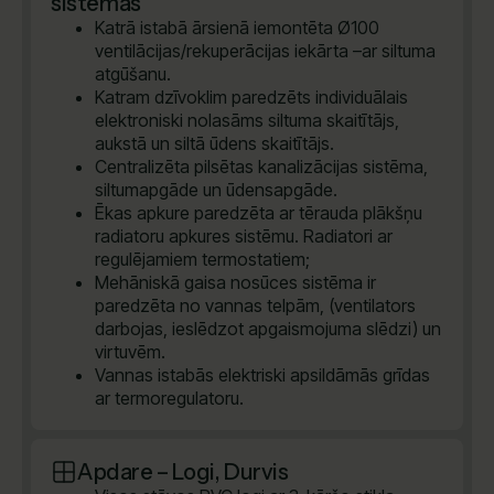
sistēmas
Katrā istabā ārsienā iemontēta Ø100
ventilācijas/rekuperācijas iekārta –ar siltuma
atgūšanu.
Katram dzīvoklim paredzēts individuālais
elektroniski nolasāms siltuma skaitītājs,
aukstā un siltā ūdens skaitītājs.
Centralizēta pilsētas kanalizācijas sistēma,
siltumapgāde un ūdensapgāde.
Ēkas apkure paredzēta ar tērauda plākšņu
radiatoru apkures sistēmu. Radiatori ar
regulējamiem termostatiem;
Mehāniskā gaisa nosūces sistēma ir
paredzēta no vannas telpām, (ventilators
darbojas, ieslēdzot apgaismojuma slēdzi) un
virtuvēm.
Vannas istabās elektriski apsildāmās grīdas
ar termoregulatoru.
Apdare – Logi, Durvis