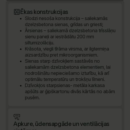
Ēkas konstrukcijas
Slodzi nesoša konstrukcija – saliekamās
dzelzsbetona sienas, grīdas un griesti;
Ārsienas – saliekamā dzelzsbetona trīsslāņu
sienu paneļi ar iestrādātu 200 mm
siltumizolāciju.
Krāsota, viegli tīrāma virsma, ar ilgtermiņa
aizsardzību pret mikroorganismiem.
Sienas starp dzīvokļiem sastāvēs no
saliekamām dzelzsbetona elementiem, lai
nodrošinātu nepieciešamo izturību, kā arī
optimālu temperatūru un trokšņu līmeni.
Dzīvokļos starpsienas- metāla karkasa
apšūts ar ģipškartonu divās kārtās no abām
pusēm.
Apkure, ūdensapgāde un ventilācijas