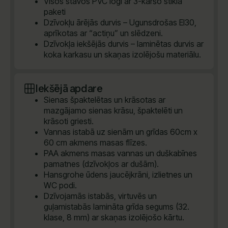
Visos stāvos PVC logi ar 3-kāršo stikla
paketi
Dzīvokļu ārējās durvis – Ugunsdrošas EI30,
aprīkotas ar “actiņu” un slēdzeni.
Dzīvokļa iekšējās durvis – laminētas durvis ar
koka karkasu un skaņas izolējošu materiālu.
Iekšējā apdare
Sienas špaktelētas un krāsotas ar
mazgājamo sienas krāsu, špaktelēti un
krāsoti griesti.
Vannas istabā uz sienām un grīdas 60cm x
60 cm akmens masas flīzes.
PAA akmens masas vannas un duškabīnes
pamatnes (dzīvokļos ar dušām).
Hansgrohe ūdens jaucējkrāni, izlietnes un
WC podi.
Dzīvojamās istabās, virtuvēs un
guļamistabās lamināta grīda segums (32.
klase, 8 mm) ar skaņas izolējošo kārtu.