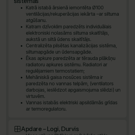
sistēmas
Katrā istabā ārsienā iemontēta Ø100
ventilācijas/rekuperācijas iekārta –ar siltuma
atgūšanu.
Katram dzīvoklim paredzēts individuālais
elektroniski nolasāms siltuma skaitītājs,
aukstā un siltā ūdens skaitītājs.
Centralizēta pilsētas kanalizācijas sistēma,
siltumapgāde un ūdensapgāde.
Ēkas apkure paredzēta ar tērauda plākšņu
radiatoru apkures sistēmu. Radiatori ar
regulējamiem termostatiem;
Mehāniskā gaisa nosūces sistēma ir
paredzēta no vannas telpām, (ventilators
darbojas, ieslēdzot apgaismojuma slēdzi) un
virtuvēm.
Vannas istabās elektriski apsildāmās grīdas
ar termoregulatoru.
Apdare – Logi, Durvis