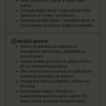
Visos stāvos PVC logi ar 3-kāršo stikla
paketi
Dzīvokļu ārējās durvis – Ugunsdrošas EI30,
aprīkotas ar “actiņu” un slēdzeni.
Dzīvokļa iekšējās durvis – laminētas durvis ar
koka karkasu un skaņas izolējošu materiālu.
Iekšējā apdare
Sienas špaktelētas un krāsotas ar
mazgājamo sienas krāsu, špaktelēti un
krāsoti griesti.
Vannas istabā uz sienām un grīdas 60cm x
60 cm akmens masas flīzes.
PAA akmens masas vannas un duškabīnes
pamatnes (dzīvokļos ar dušām).
Hansgrohe ūdens jaucējkrāni, izlietnes un
WC podi.
Dzīvojamās istabās, virtuvēs un
guļamistabās lamināta grīda segums (32.
klase, 8 mm) ar skaņas izolējošo kārtu.