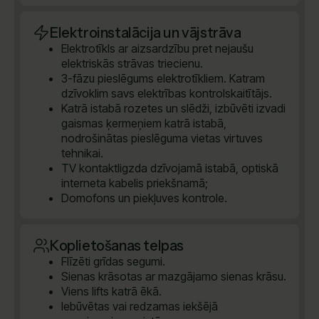
Elektroinstalācija un vājstrāva
Elektrotīkls ar aizsardzību pret nejaušu
elektriskās strāvas triecienu.
3-fāzu pieslēgums elektrotīkliem. Katram
dzīvoklim savs elektrības kontrolskaitītājs.
Katrā istabā rozetes un slēdži, izbūvēti izvadi
gaismas ķermeņiem katrā istabā,
nodrošinātas pieslēguma vietas virtuves
tehnikai.
TV kontaktligzda dzīvojamā istabā, optiskā
interneta kabelis priekšnamā;
Domofons un piekļuves kontrole.
Koplietošanas telpas
Flīzēti grīdas segumi.
Sienas krāsotas ar mazgājamo sienas krāsu.
Viens lifts katrā ēkā.
Iebūvētas vai redzamas iekšējā