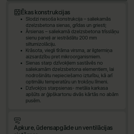
Ēkas konstrukcijas
Slodzi nesoša konstrukcija – saliekamās
dzelzsbetona sienas, grīdas un griesti;
Ārsienas – saliekamā dzelzsbetona trīsslāņu
sienu paneļi ar iestrādātu 200 mm
siltumizolāciju.
Krāsota, viegli tīrāma virsma, ar ilgtermiņa
aizsardzību pret mikroorganismiem.
Sienas starp dzīvokļiem sastāvēs no
saliekamām dzelzsbetona elementiem, lai
nodrošinātu nepieciešamo izturību, kā arī
optimālu temperatūru un trokšņu līmeni.
Dzīvokļos starpsienas- metāla karkasa
apšūts ar ģipškartonu divās kārtās no abām
pusēm.
Apkure, ūdensapgāde un ventilācijas