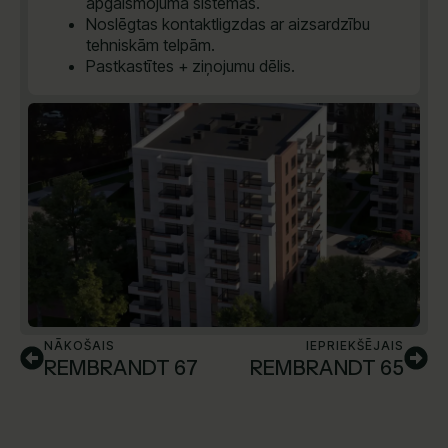
apgaismojuma sistēmas.
Noslēgtas kontaktligzdas ar aizsardzību
tehniskām telpām.
Pastkastītes + ziņojumu dēlis.
NĀKOŠAIS
IEPRIEKŠĒJAIS
REMBRANDT 67
REMBRANDT 65