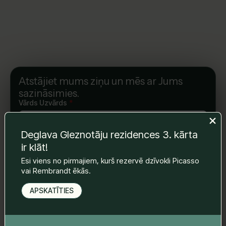
Atstājiet mums ziņu un mēs ar Jums
sazināsimies.
Vārds Uzvārds
*
Deglava Gleznotāju rezidences 3. kārta
E-pasts
*
ir klāt!
Esi viens no pirmajiem, kurš rezervē dzīvokli Picasso
vai Rembrandt ēkās.
Telefona nr.
*
APSKATĪTIES