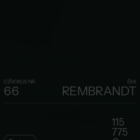
DZĪVOKLIS NR.
ĒKA
66
REMBRANDT
115
775