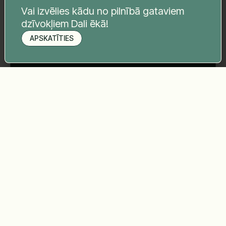
Tava ziņa
*
Vai izvēlies kādu no pilnībā gataviem
dzīvokļiem Dali ēkā!
APSKATĪTIES
Pieteikt apskati
Sūtīt