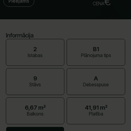
€
Pieejams
CENA
Informācija
2
B1
Istabas
Plānojuma tips
9
A
Stāvs
Debesspuse
6,67 m²
41,91 m²
Balkons
Platība