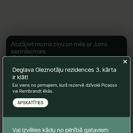
Atstājiet mums ziņu un mēs ar Jums
sazināsimies.
Vārds Uzvārds
*
Deglava Gleznotāju rezidences 3. kārta
ir klāt!
E-pasts
*
Esi viens no pirmajiem, kurš rezervē dzīvokli Picasso
vai Rembrandt ēkās.
APSKATĪTIES
Telefona nr.
*
Vai izvēlies kādu no pilnībā gataviem
Tava ziņa
*