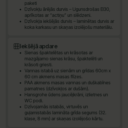
paketi
Dzīvokļu ārējās durvis – Ugunsdrošas EI30,
aprīkotas ar “actiņu” un slēdzeni.
Dzīvokļa iekšējās durvis – laminētas durvis ar
koka karkasu un skaņas izolējošu materiālu.
Iekšējā apdare
Sienas špaktelētas un krāsotas ar
mazgājamo sienas krāsu, špaktelēti un
krāsoti griesti.
Vannas istabā uz sienām un grīdas 60cm x
60 cm akmens masas flīzes.
PAA akmens masas vannas un duškabīnes
pamatnes (dzīvokļos ar dušām).
Hansgrohe ūdens jaucējkrāni, izlietnes un
WC podi.
Dzīvojamās istabās, virtuvēs un
guļamistabās lamināta grīda segums (32.
klase, 8 mm) ar skaņas izolējošo kārtu.