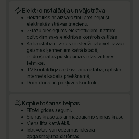
Elektroinstalācija un vājstrāva
Elektrotīkls ar aizsardzību pret nejaušu
elektriskās strāvas triecienu.
3-fāzu pieslēgums elektrotīkliem. Katram
dzīvoklim savs elektrības kontrolskaitītājs.
Katrā istabā rozetes un slēdži, izbūvēti izvadi
gaismas ķermeņiem katrā istabā,
nodrošinātas pieslēguma vietas virtuves
tehnikai.
TV kontaktligzda dzīvojamā istabā, optiskā
interneta kabelis priekšnamā;
Domofons un piekļuves kontrole.
Koplietošanas telpas
Flīzēti grīdas segumi.
Sienas krāsotas ar mazgājamo sienas krāsu.
Viens lifts katrā ēkā.
Iebūvētas vai redzamas iekšējā
apgaismojuma sistēmas.