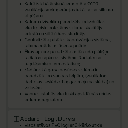
Katrā istabā ārsienā iemontēta Ø100
ventilācijas/rekuperācijas iekārta –ar siltuma
atgūšanu.
Katram dzīvoklim paredzēts individuālais
elektroniski nolasāms siltuma skaitītājs,
aukstā un siltā ūdens skaitītājs.
Centralizēta pilsētas kanalizācijas sistēma,
siltumapgāde un ūdensapgāde.
Ēkas apkure paredzēta ar tērauda plākšņu
radiatoru apkures sistēmu. Radiatori ar
regulējamiem termostatiem;
Mehāniskā gaisa nosūces sistēma ir
paredzēta no vannas telpām, (ventilators
darbojas, ieslēdzot apgaismojuma slēdzi) un
virtuvēm.
Vannas istabās elektriski apsildāmās grīdas
ar termoregulatoru.
Apdare – Logi, Durvis
Visos stāvos PVC logi ar 3-kāršo stikla