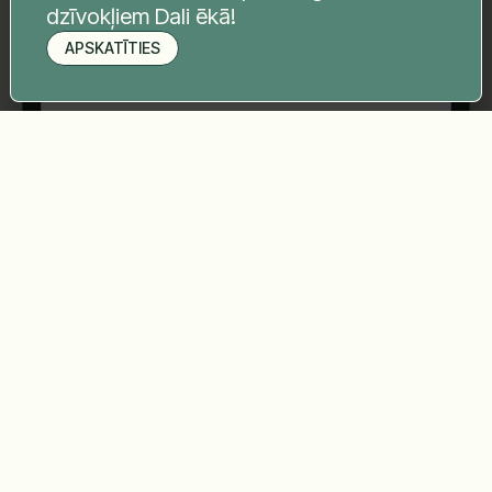
dzīvokļiem Dali ēkā!
APSKATĪTIES
Pieteikt apskati
Sūtīt