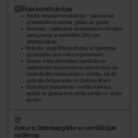
Ēkas konstrukcijas
Slodzi nesoša konstrukcija – saliekamās
dzelzsbetona sienas, grīdas un griesti;
Ārsienas – saliekamā dzelzsbetona trīsslāņu
sienu paneļi ar iestrādātu 200 mm
siltumizolāciju.
Krāsota, viegli tīrāma virsma, ar ilgtermiņa
aizsardzību pret mikroorganismiem.
Sienas starp dzīvokļiem sastāvēs no
saliekamām dzelzsbetona elementiem, lai
nodrošinātu nepieciešamo izturību, kā arī
optimālu temperatūru un trokšņu līmeni.
Dzīvokļos starpsienas- metāla karkasa
apšūts ar ģipškartonu divās kārtās no abām
pusēm.
Apkure, ūdensapgāde un ventilācijas
sistēmas