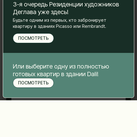
Имя Фамилия
*
3-я очередь Резиденции художников
Деглава уже здесь!
Будьте одним из первых, кто забронирует
квартиру в зданиях Picasso или Rembrandt.
Электронная почта
*
ПОСМОТРЕТЬ
Номер телефона
*
Или выберите одну из полностью
готовых квартир в здании Dali!
Ваше сообщение
*
ПОСМОТРЕТЬ
Записаться на просмотр
Отправить