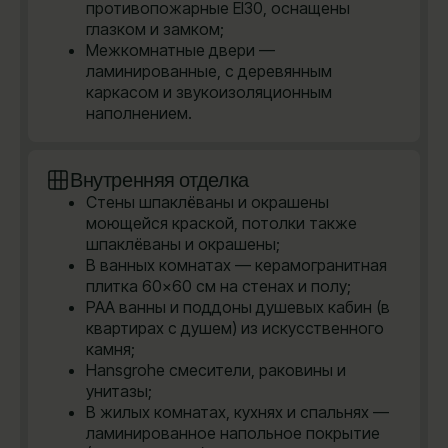
противопожарные EI30, оснащены
глазком и замком;
Межкомнатные двери —
ламинированные, с деревянным
каркасом и звукоизоляционным
наполнением.
Внутренняя отделка
Стены шпаклёваны и окрашены
моющейся краской, потолки также
шпаклёваны и окрашены;
В ванных комнатах — керамогранитная
плитка 60×60 см на стенах и полу;
PAA ванны и поддоны душевых кабин (в
квартирах с душем) из искусственного
камня;
Hansgrohe cмесители, раковины и
унитазы;
В жилых комнатах, кухнях и спальнях —
ламинированное напольное покрытие