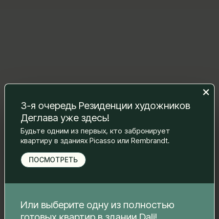
3-я очередь Резиденции художников
Оставьте нам сообщение, и мы
Деглава уже здесь!
свяжемся с вами.
Будьте одним из первых, кто забронирует
Имя Фамилия
*
квартиру в зданиях Picasso или Rembrandt.
ПОСМОТРЕТЬ
Электронная почта
*
Или выберите одну из полностью
готовых квартир в здании Dali!
Номер телефона
*