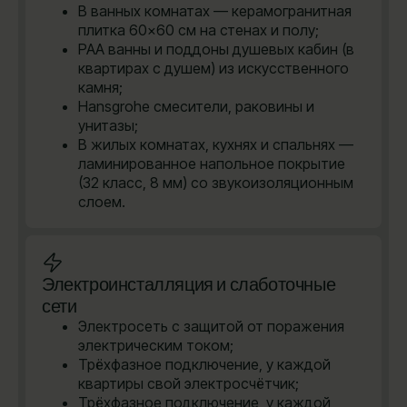
В ванных комнатах — керамогранитная
плитка 60×60 см на стенах и полу;
PAA ванны и поддоны душевых кабин (в
квартирах с душем) из искусственного
камня;
Hansgrohe cмесители, раковины и
унитазы;
В жилых комнатах, кухнях и спальнях —
ламинированное напольное покрытие
(32 класс, 8 мм) со звукоизоляционным
слоем.
Электроинсталляция и слаботочные
сети
Электросеть с защитой от поражения
электрическим током;
Трёхфазное подключение, у каждой
квартиры свой электросчётчик;
Трёхфазное подключение, у каждой