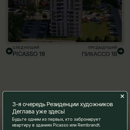
СЛЕДУЮЩИЙ
ПРЕДЫДУЩИЙ
PICASSO 18
ПИКАССО 16
3-я очередь Резиденции художников
Деглава уже здесь!
Будьте одним из первых, кто забронирует
Оставьте нам сообщение, и мы
квартиру в зданиях Picasso или Rembrandt.