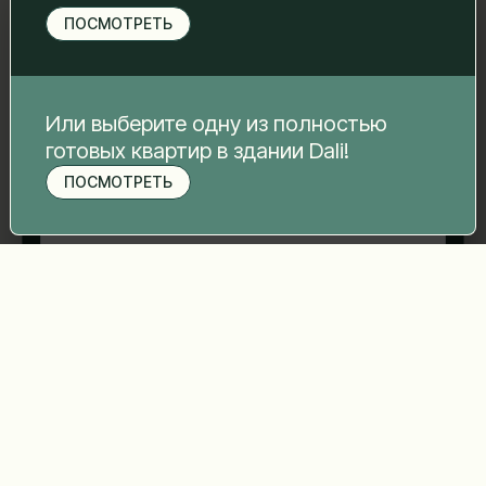
свяжемся с вами.
ПОСМОТРЕТЬ
Имя Фамилия
*
Электронная почта
*
Или выберите одну из полностью
готовых квартир в здании Dali!
ПОСМОТРЕТЬ
Записаться на просмотр
Номер телефона
*
Ваше сообщение
*
Отправить