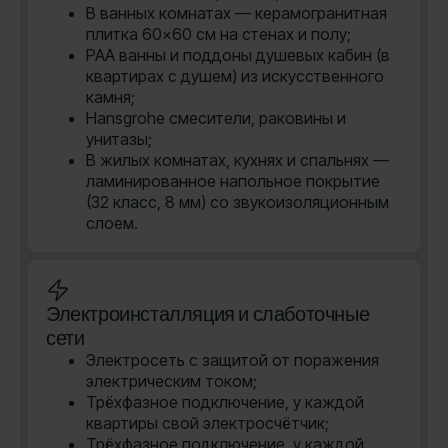
В ванных комнатах — керамогранитная
плитка 60×60 см на стенах и полу;
PAA ванны и поддоны душевых кабин (в
квартирах с душем) из искусственного
камня;
Hansgrohe cмесители, раковины и
унитазы;
В жилых комнатах, кухнях и спальнях —
ламинированное напольное покрытие
(32 класс, 8 мм) со звукоизоляционным
слоем.
Электроинсталляция и слаботочные
сети
Электросеть с защитой от поражения
электрическим током;
Трёхфазное подключение, у каждой
квартиры свой электросчётчик;
Трёхфазное подключение, у каждой