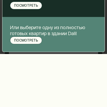
свяжемся с вами.
ПОСМОТРЕТЬ
Имя Фамилия
*
Электронная почта
*
Или выберите одну из полностью
готовых квартир в здании Dali!
ПОСМОТРЕТЬ
Записаться на просмотр
Номер телефона
*
Ваше сообщение
*
Отправить