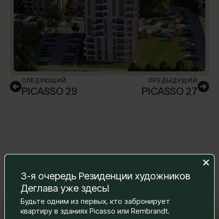
СЛЕДУЮЩИЙ
ПРЕДЫДУЩИЙ
PICASSO 29
PICASSO 27
3-я очередь Резиденции художников
Деглава уже здесь!
Будьте одним из первых, кто забронирует
Оставьте нам сообщение, и мы
квартиру в зданиях Picasso или Rembrandt.