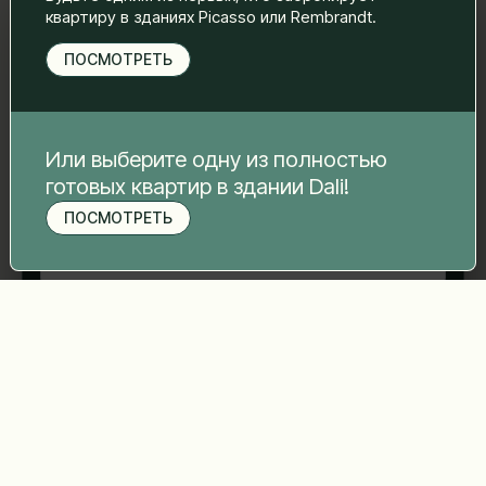
свяжемся с вами.
квартиру в зданиях Picasso или Rembrandt.
Имя Фамилия
*
ПОСМОТРЕТЬ
Электронная почта
*
Или выберите одну из полностью
готовых квартир в здании Dali!
ПОСМОТРЕТЬ
Номер телефона
*
Записаться на просмотр
Ваше сообщение
*
Отправить