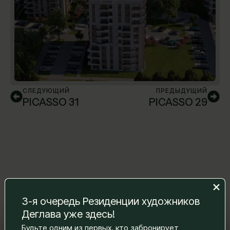
СЛЕДУЮЩИЙ
ПРЕДЫДУЩИЙ
PICASSO 31
PICASSO 29
3-я очередь Резиденции художников
Деглава уже здесь!
Оставьте нам сообщение, и мы
Будьте одним из первых, кто забронирует