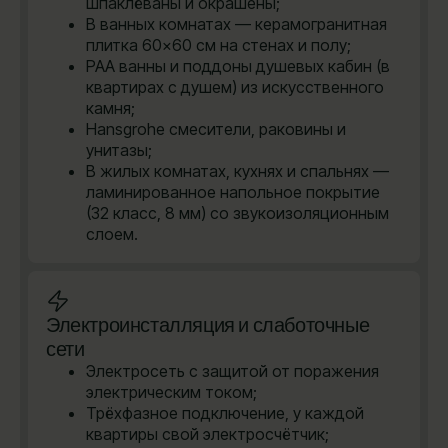
шпаклёваны и окрашены;
В ванных комнатах — керамогранитная
плитка 60×60 см на стенах и полу;
PAA ванны и поддоны душевых кабин (в
квартирах с душем) из искусственного
камня;
Hansgrohe cмесители, раковины и
унитазы;
В жилых комнатах, кухнях и спальнях —
ламинированное напольное покрытие
(32 класс, 8 мм) со звукоизоляционным
слоем.
Электроинсталляция и слаботочные
сети
Электросеть с защитой от поражения
электрическим током;
Трёхфазное подключение, у каждой
квартиры свой электросчётчик;