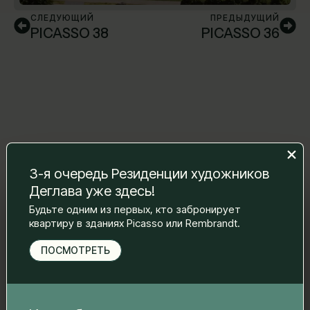
СЛЕДУЮЩИЙ
ПРЕДЫДУЩИЙ
PICASSO 38
PICASSO 36
3-я очередь Резиденции художников
Деглава уже здесь!
Оставьте нам сообщение, и мы
Будьте одним из первых, кто забронирует
свяжемся с вами.
квартиру в зданиях Picasso или Rembrandt.
Имя Фамилия
*
ПОСМОТРЕТЬ
Электронная почта
*