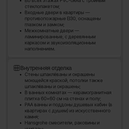
Во всех этажах PVC-окна с тройным
стеклопакетом;
Входные двери в квартиры —
противопожарные EI30, оснащены
глазком и замком;
Межкомнатные двери —
ламинированные, с деревянным
каркасом и звукоизоляционным
наполнением.
Внутренняя отделка
Стены шпаклёваны и окрашены
моющейся краской, потолки также
шпаклёваны и окрашены;
В ванных комнатах — керамогранитная
плитка 60×60 см на стенах и полу;
PAA ванны и поддоны душевых кабин (в
квартирах с душем) из искусственного
камня;
Hansgrohe cмесители, раковины и
унитазы;