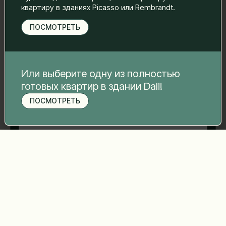
квартиру в зданиях Picasso или Rembrandt.
ПОСМОТРЕТЬ
Номер телефона
*
Или выберите одну из полностью
Ваше сообщение
*
готовых квартир в здании Dali!
ПОСМОТРЕТЬ
Записаться на просмотр
Отправить