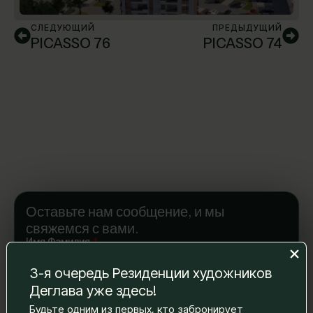
СЛЕДУЮЩИЙ
ПРЕДЫДУЩИЙ
PICASSO 76
PICASSO 74
Оставьте нам сообщение, и мы
свяжемся с вами.
Имя Фамилия
*
3-я очередь Резиденции художников
Деглава уже здесь!
Электронная почта
*
Будьте одним из первых, кто забронирует