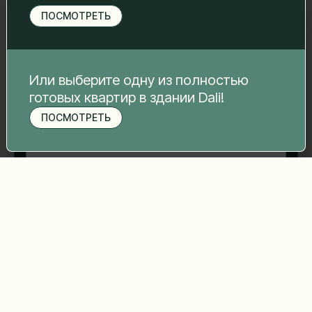
свяжемся с вами.
ПОСМОТРЕТЬ
Имя Фамилия
*
Электронная почта
*
Или выберите одну из полностью
готовых квартир в здании Dali!
ПОСМОТРЕТЬ
Записаться на просмотр
Номер телефона
*
Ваше сообщение
*
Отправить