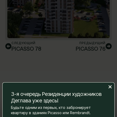
СЛЕДУЮЩИЙ
ПРЕДЫДУЩИЙ
PICASSO 78
PICASSO 76
3-я очередь Резиденции художников
Деглава уже здесь!
Будьте одним из первых, кто забронирует
Оставьте нам сообщение, и мы
квартиру в зданиях Picasso или Rembrandt.