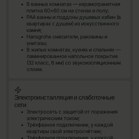
В ванных комнатах — керамогранитная
плитка 60×60 см на стенах и полу;
PAA ванны и поддоны душевых кабин (в
квартирах с душем) из искусственного
камня;
Hansgrohe cмесители, раковины и
унитазы;
В жилых комнатах, кухнях и спальнях —
ламинированное напольное покрытие
(32 класс, 8 мм) со звукоизоляционным
слоем.
Электроинсталляция и слаботочные
сети
Электросеть с защитой от поражения
электрическим током;
Трёхфазное подключение, у каждой
квартиры свой электросчётчик;
Трёхфазное подключение, у каждой