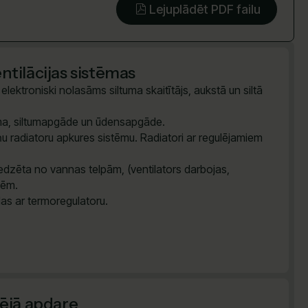
Lejuplādēt PDF failu
tilācijas sistēmas
lektroniski nolasāms siltuma skaitītājs, aukstā un siltā
tēma, siltumapgāde un ūdensapgāde.
u radiatoru apkures sistēmu. Radiatori ar regulējamiem
dzēta no vannas telpām, (ventilators darbojas,
vēm.
das ar termoregulatoru.
šējā apdare