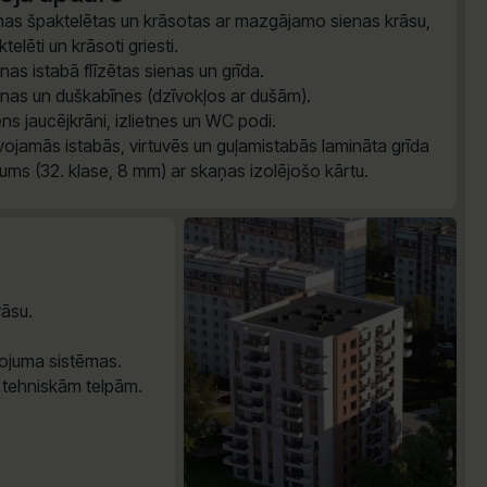
nas špaktelētas un krāsotas ar mazgājamo sienas krāsu,
telēti un krāsoti griesti.
nas istabā flīzētas sienas un grīda.
nas un duškabīnes (dzīvokļos ar dušām).
ns jaucējkrāni, izlietnes un WC podi.
vojamās istabās, virtuvēs un guļamistabās lamināta grīda
ums (32. klase, 8 mm) ar skaņas izolējošo kārtu.
āsu.
ojuma sistēmas.
 tehniskām telpām.