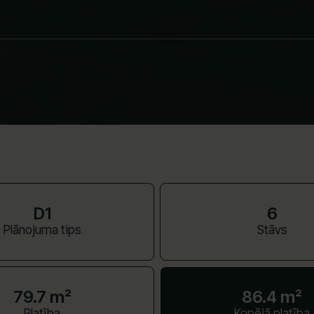
D1
6
Plānojuma tips
Stāvs
79.7 m²
86.4 m²
Platība
Kopējā platība