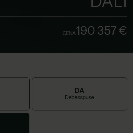
DALI
190 357 €
CENA
DA
Debesspuse