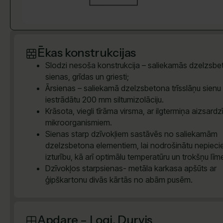
Ēkas konstrukcijas
Slodzi nesoša konstrukcija – saliekamās dzelzsb
sienas, grīdas un griesti;
Ārsienas – saliekamā dzelzsbetona trīsslāņu sienu 
iestrādātu 200 mm siltumizolāciju.
Krāsota, viegli tīrāma virsma, ar ilgtermiņa aizsardz
mikroorganismiem.
Sienas starp dzīvokļiem sastāvēs no saliekamām
dzelzsbetona elementiem, lai nodrošinātu nepiec
izturību, kā arī optimālu temperatūru un trokšņu līm
Dzīvokļos starpsienas- metāla karkasa apšūts ar
ģipškartonu divās kārtās no abām pusēm.
Apdare – Logi, Durvis