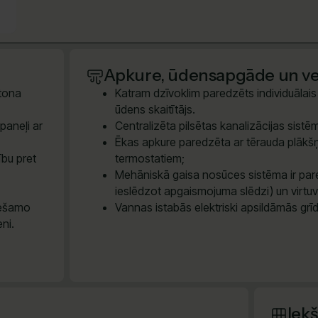
Apkure, ūdensapgāde un ven
etona
Katram dzīvoklim paredzēts individuālais e
ūdens skaitītājs.
paneļi ar
Centralizēta pilsētas kanalizācijas sis
Ēkas apkure paredzēta ar tērauda plākšņ
ību pret
termostatiem;
Mehāniskā gaisa nosūces sistēma ir pare
ieslēdzot apgaismojuma slēdzi) un virtu
iešamo
Vannas istabās elektriski apsildāmās grī
eni.
Iek