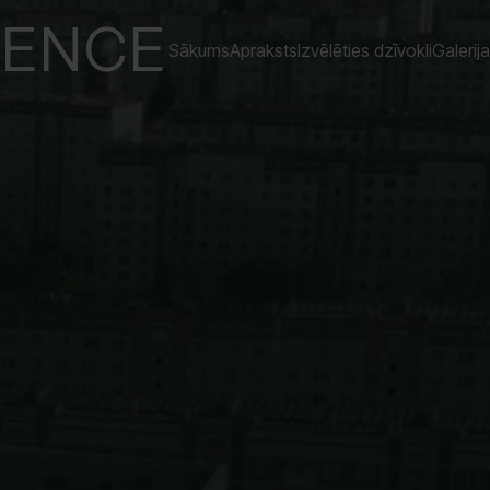
DENCE
Sākums
Apraksts
Izvēlēties dzīvokli
Galerija