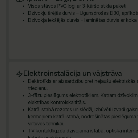
Visos stāvos PVC logi ar 3-kāršo stikla paketi
Dzīvokļu ārējās durvis – Ugunsdrošas EI30, aprīkota
Dzīvokļa iekšējās durvis – laminētas durvis ar koka
Elektroinstalācija un vājstrāva
Elektrotīkls ar aizsardzību pret nejaušu elektriskās
triecienu.
3-fāzu pieslēgums elektrotīkliem. Katram dzīvokli
elektrības kontrolskaitītājs.
Katrā istabā rozetes un slēdži, izbūvēti izvadi gai
ķermeņiem katrā istabā, nodrošinātas pieslēguma 
virtuves tehnikai.
TV kontaktligzda dzīvojamā istabā, optiskā intern
kabelis priekšnamā;