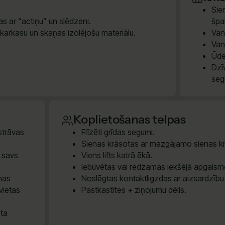
Sie
s ar “actiņu” un slēdzeni.
špak
 karkasu un skaņas izolējošu materiālu.
Van
Van
Ūde
Dzī
seg
Koplietošanas telpas
 strāvas
Flīzēti grīdas segumi.
Sienas krāsotas ar mazgājamo sienas kr
m savs
Viens lifts katrā ēkā.
Iebūvētas vai redzamas iekšējā apgaism
smas
Noslēgtas kontaktligzdas ar aizsardzību
vietas
Pastkastītes + ziņojumu dēlis.
eta