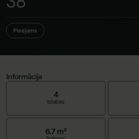
38
Pieejams
Informācija
4
Istabas
6.7 m²
Balkons