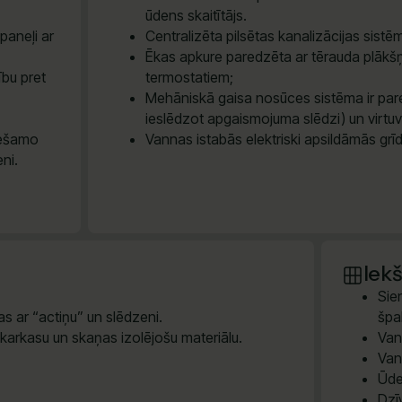
ūdens skaitītājs.
paneļi ar
Centralizēta pilsētas kanalizācijas sis
Ēkas apkure paredzēta ar tērauda plākšņ
ību pret
termostatiem;
Mehāniskā gaisa nosūces sistēma ir pare
ieslēdzot apgaismojuma slēdzi) un virtu
iešamo
Vannas istabās elektriski apsildāmās grī
eni.
Iek
Sie
s ar “actiņu” un slēdzeni.
špak
 karkasu un skaņas izolējošu materiālu.
Van
Van
Ūde
Dzī