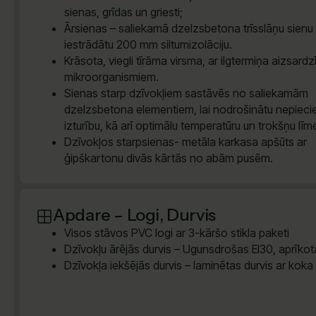
sienas, grīdas un griesti;
Ārsienas – saliekamā dzelzsbetona trīsslāņu sienu 
iestrādātu 200 mm siltumizolāciju.
Krāsota, viegli tīrāma virsma, ar ilgtermiņa aizsardz
mikroorganismiem.
Sienas starp dzīvokļiem sastāvēs no saliekamām
dzelzsbetona elementiem, lai nodrošinātu nepiec
izturību, kā arī optimālu temperatūru un trokšņu līm
Dzīvokļos starpsienas- metāla karkasa apšūts ar
ģipškartonu divās kārtās no abām pusēm.
Apdare – Logi, Durvis
Visos stāvos PVC logi ar 3-kāršo stikla paketi
Dzīvokļu ārējās durvis – Ugunsdrošas EI30, aprīkota
Dzīvokļa iekšējās durvis – laminētas durvis ar koka