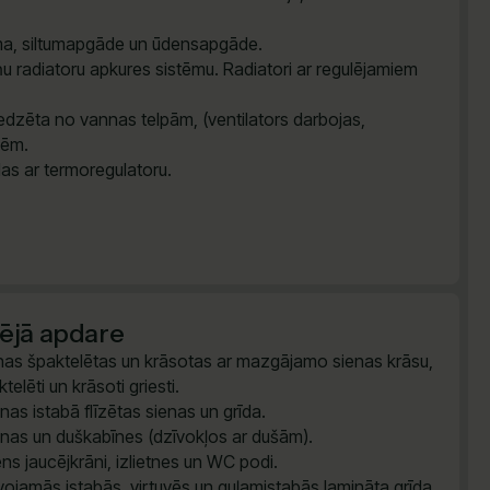
tēma, siltumapgāde un ūdensapgāde.
u radiatoru apkures sistēmu. Radiatori ar regulējamiem
dzēta no vannas telpām, (ventilators darbojas,
vēm.
das ar termoregulatoru.
šējā apdare
nas špaktelētas un krāsotas ar mazgājamo sienas krāsu,
telēti un krāsoti griesti.
nas istabā flīzētas sienas un grīda.
nas un duškabīnes (dzīvokļos ar dušām).
ns jaucējkrāni, izlietnes un WC podi.
vojamās istabās, virtuvēs un guļamistabās lamināta grīda