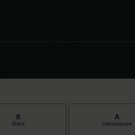
8
A
Stāvs
Debesspuse