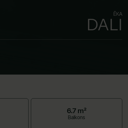
ĒKA
DALI
6.7 m²
Balkons