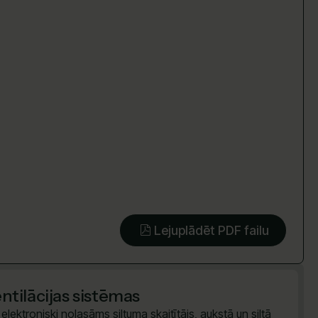
Lejuplādēt PDF failu
tilācijas sistēmas
lektroniski nolasāms siltuma skaitītājs, aukstā un siltā