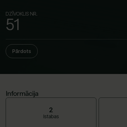
DZĪVOKLIS NR.
51
Pārdots
Informācija
2
Istabas