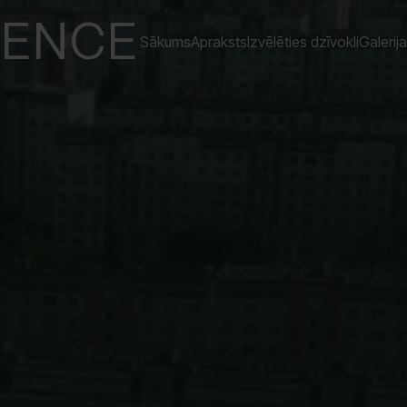
DENCE
Sākums
Apraksts
Izvēlēties dzīvokli
Galerija