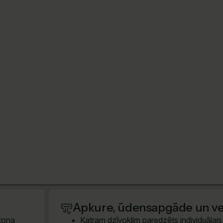
Apkure, ūdensapgāde un ven
etona
Katram dzīvoklim paredzēts individuālais e