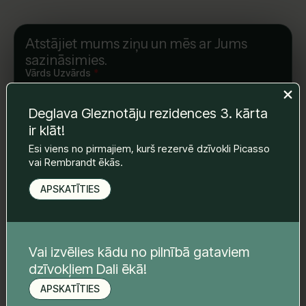
Atstājiet mums ziņu un mēs ar Jums
sazināsimies.
Vārds Uzvārds
*
Deglava Gleznotāju rezidences 3. kārta
ir klāt!
E-pasts
*
Esi viens no pirmajiem, kurš rezervē dzīvokli Picasso
vai Rembrandt ēkās.
Telefona nr.
*
APSKATĪTIES
Tava ziņa
*
Vai izvēlies kādu no pilnībā gataviem
dzīvokļiem Dali ēkā!
APSKATĪTIES
Pieteikt apskati