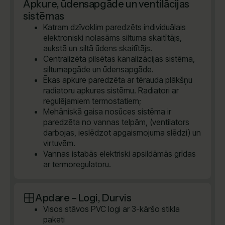
Apkure, ūdensapgāde un ventilācijas
sistēmas
Katram dzīvoklim paredzēts individuālais
elektroniski nolasāms siltuma skaitītājs,
aukstā un siltā ūdens skaitītājs.
Centralizēta pilsētas kanalizācijas sistēma,
siltumapgāde un ūdensapgāde.
Ēkas apkure paredzēta ar tērauda plākšņu
radiatoru apkures sistēmu. Radiatori ar
regulējamiem termostatiem;
Mehāniskā gaisa nosūces sistēma ir
paredzēta no vannas telpām, (ventilators
darbojas, ieslēdzot apgaismojuma slēdzi) un
virtuvēm.
Vannas istabās elektriski apsildāmās grīdas
ar termoregulatoru.
Apdare – Logi, Durvis
Visos stāvos PVC logi ar 3-kāršo stikla
paketi