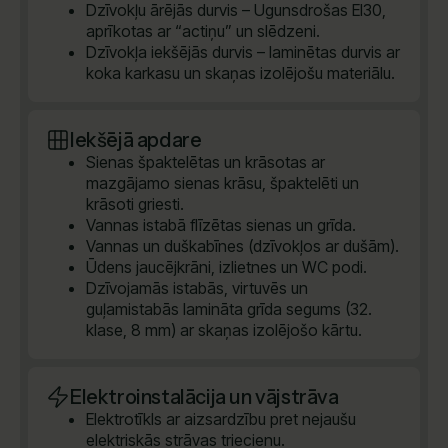
Dzīvokļu ārējās durvis – Ugunsdrošas EI30,
aprīkotas ar “actiņu” un slēdzeni.
Dzīvokļa iekšējās durvis – laminētas durvis ar
koka karkasu un skaņas izolējošu materiālu.
Iekšējā apdare
Sienas špaktelētas un krāsotas ar
mazgājamo sienas krāsu, špaktelēti un
krāsoti griesti.
Vannas istabā flīzētas sienas un grīda.
Vannas un duškabīnes (dzīvokļos ar dušām).
Ūdens jaucējkrāni, izlietnes un WC podi.
Dzīvojamās istabās, virtuvēs un
guļamistabās lamināta grīda segums (32.
klase, 8 mm) ar skaņas izolējošo kārtu.
Elektroinstalācija un vājstrāva
Elektrotīkls ar aizsardzību pret nejaušu
elektriskās strāvas triecienu.