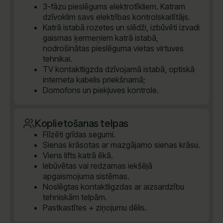
3-fāzu pieslēgums elektrotīkliem. Katram
dzīvoklim savs elektrības kontrolskaitītājs.
Katrā istabā rozetes un slēdži, izbūvēti izvadi
gaismas ķermeņiem katrā istabā,
nodrošinātas pieslēguma vietas virtuves
tehnikai.
TV kontaktligzda dzīvojamā istabā, optiskā
interneta kabelis priekšnamā;
Domofons un piekļuves kontrole.
Koplietošanas telpas
Flīzēti grīdas segumi.
Sienas krāsotas ar mazgājamo sienas krāsu.
Viens lifts katrā ēkā.
Iebūvētas vai redzamas iekšējā
apgaismojuma sistēmas.
Noslēgtas kontaktligzdas ar aizsardzību
tehniskām telpām.
Pastkastītes + ziņojumu dēlis.