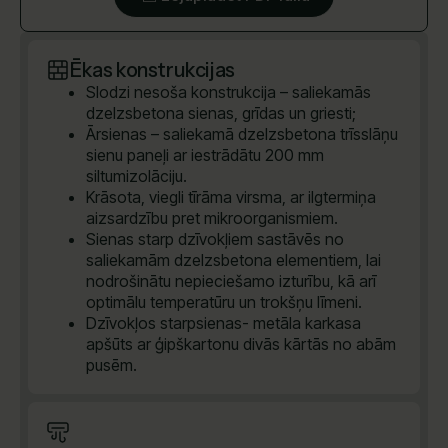
Ēkas konstrukcijas
Slodzi nesoša konstrukcija – saliekamās
dzelzsbetona sienas, grīdas un griesti;
Ārsienas – saliekamā dzelzsbetona trīsslāņu
sienu paneļi ar iestrādātu 200 mm
siltumizolāciju.
Krāsota, viegli tīrāma virsma, ar ilgtermiņa
aizsardzību pret mikroorganismiem.
Sienas starp dzīvokļiem sastāvēs no
saliekamām dzelzsbetona elementiem, lai
nodrošinātu nepieciešamo izturību, kā arī
optimālu temperatūru un trokšņu līmeni.
Dzīvokļos starpsienas- metāla karkasa
apšūts ar ģipškartonu divās kārtās no abām
pusēm.