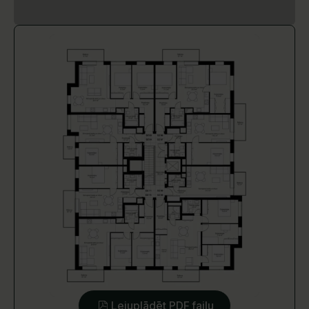
Lejuplādēt PDF failu