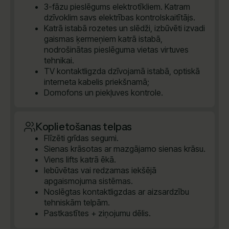
3-fāzu pieslēgums elektrotīkliem. Katram
dzīvoklim savs elektrības kontrolskaitītājs.
Katrā istabā rozetes un slēdži, izbūvēti izvadi
gaismas ķermeņiem katrā istabā,
nodrošinātas pieslēguma vietas virtuves
tehnikai.
TV kontaktligzda dzīvojamā istabā, optiskā
interneta kabelis priekšnamā;
Domofons un piekļuves kontrole.
Koplietošanas telpas
Flīzēti grīdas segumi.
Sienas krāsotas ar mazgājamo sienas krāsu.
Viens lifts katrā ēkā.
Iebūvētas vai redzamas iekšējā
apgaismojuma sistēmas.
Noslēgtas kontaktligzdas ar aizsardzību
tehniskām telpām.
Pastkastītes + ziņojumu dēlis.