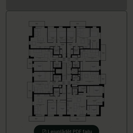
Lejuplādēt PDF failu