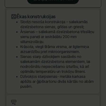
Ēkas konstrukcijas
Slodzi nesoša konstrukcija – saliekamās
dzelzsbetona sienas, grīdas un griesti;
Ārsienas – saliekamā dzelzsbetona trīsslāņu
sienu paneļi ar iestrādātu 200 mm
siltumizolāciju.
Krāsota, viegli tīrāma virsma, ar ilgtermiņa
aizsardzību pret mikroorganismiem.
Sienas starp dzīvokļiem sastāvēs no
saliekamām dzelzsbetona elementiem, lai
nodrošinātu nepieciešamo izturību, kā arī
optimālu temperatūru un trokšņu līmeni.
Dzīvokļos starpsienas- metāla karkasa
apšūts ar ģipškartonu divās kārtās no abām
pusēm.