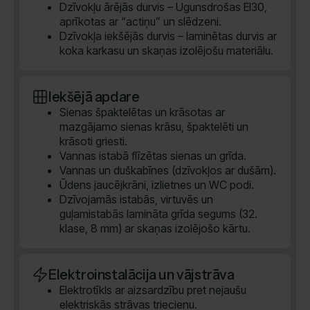
Dzīvokļu ārējās durvis – Ugunsdrošas EI30,
aprīkotas ar “actiņu” un slēdzeni.
Dzīvokļa iekšējās durvis – laminētas durvis ar
koka karkasu un skaņas izolējošu materiālu.
Iekšējā apdare
Sienas špaktelētas un krāsotas ar
mazgājamo sienas krāsu, špaktelēti un
krāsoti griesti.
Vannas istabā flīzētas sienas un grīda.
Vannas un duškabīnes (dzīvokļos ar dušām).
Ūdens jaucējkrāni, izlietnes un WC podi.
Dzīvojamās istabās, virtuvēs un
guļamistabās lamināta grīda segums (32.
klase, 8 mm) ar skaņas izolējošo kārtu.
Elektroinstalācija un vājstrāva
Elektrotīkls ar aizsardzību pret nejaušu
elektriskās strāvas triecienu.