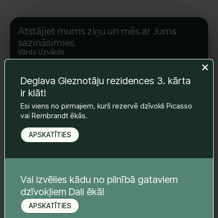
Atstājiet mums ziņu un mēs ar Jums
sazināsimies.
Vārds Uzvārds
*
Deglava Gleznotāju rezidences 3. kārta
ir klāt!
E-pasts
*
Esi viens no pirmajiem, kurš rezervē dzīvokli Picasso
vai Rembrandt ēkās.
Telefona nr.
*
APSKATĪTIES
Tava ziņa
*
Vai izvēlies kādu no pilnībā gataviem
dzīvokļiem Dali ēkā!
APSKATĪTIES
Pieteikt apskati