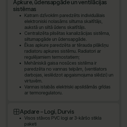
Apkure, ūdensapgāde un ventilācijas
sistēmas
Katram dzīvoklim paredzēts individuālais
elektroniski nolasāms siltuma skaitītājs,
aukstā un siltā ūdens skaitītājs.
Centralizēta pilsētas kanalizācijas sistēma,
siltumapgāde un ūdensapgāde.
Ēkas apkure paredzēta ar tērauda plākšņu
radiatoru apkures sistēmu. Radiatori ar
regulējamiem termostatiem;
Mehāniskā gaisa nosūces sistēma ir
paredzēta no vannas telpām, (ventilators
darbojas, ieslēdzot apgaismojuma slēdzi) un
virtuvēm.
Vannas istabās elektriski apsildāmās grīdas
ar termoregulatoru.
Apdare – Logi, Durvis
Visos stāvos PVC logi ar 3-kāršo stikla
paketi