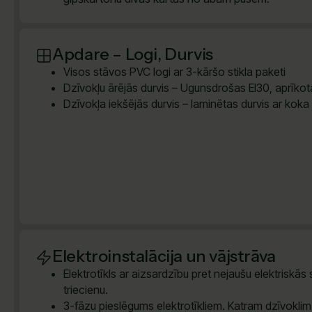
Apdare – Logi, Durvis
Visos stāvos PVC logi ar 3-kāršo stikla paketi
Dzīvokļu ārējās durvis – Ugunsdrošas EI30, aprīkota
Dzīvokļa iekšējās durvis – laminētas durvis ar koka
Elektroinstalācija un vājstrāva
Elektrotīkls ar aizsardzību pret nejaušu elektriskās
triecienu.
3-fāzu pieslēgums elektrotīkliem. Katram dzīvokli