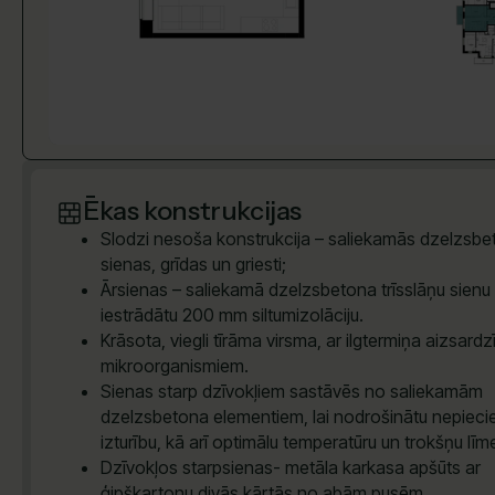
Ēkas konstrukcijas
Slodzi nesoša konstrukcija – saliekamās dzelzsb
sienas, grīdas un griesti;
Ārsienas – saliekamā dzelzsbetona trīsslāņu sienu 
iestrādātu 200 mm siltumizolāciju.
Krāsota, viegli tīrāma virsma, ar ilgtermiņa aizsardz
mikroorganismiem.
Sienas starp dzīvokļiem sastāvēs no saliekamām
dzelzsbetona elementiem, lai nodrošinātu nepiec
izturību, kā arī optimālu temperatūru un trokšņu līm
Dzīvokļos starpsienas- metāla karkasa apšūts ar
ģipškartonu divās kārtās no abām pusēm.