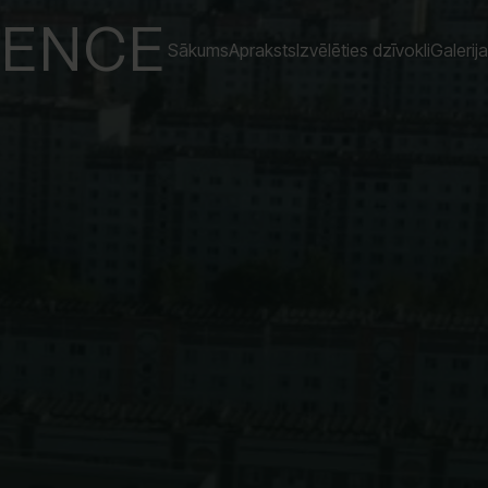
DENCE
Sākums
Apraksts
Izvēlēties dzīvokli
Galerija