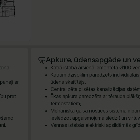
Apkure, ūdensapgāde un ven
etona
Katrā istabā ārsienā iemontēta Ø100 vent
Katram dzīvoklim paredzēts individuālais e
paneļi ar
ūdens skaitītājs.
Centralizēta pilsētas kanalizācijas sis
ību pret
Ēkas apkure paredzēta ar tērauda plākšņ
termostatiem;
Mehāniskā gaisa nosūces sistēma ir pare
iešamo
ieslēdzot apgaismojuma slēdzi) un virtu
eni.
Vannas istabās elektriski apsildāmās grī