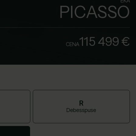
ĒKA
PICASSO
115 499 €
CENA
R
Debesspuse