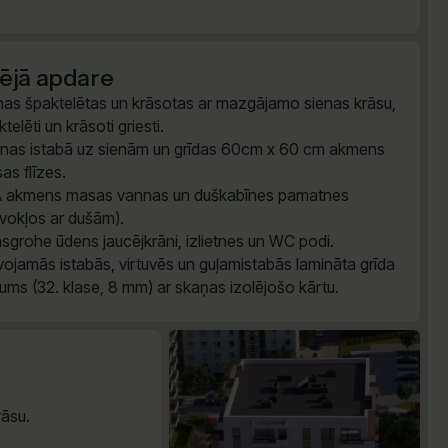
šējā apdare
nas špaktelētas un krāsotas ar mazgājamo sienas krāsu,
telēti un krāsoti griesti.
nas istabā uz sienām un grīdas 60cm x 60 cm akmens
as flīzes.
 akmens masas vannas un duškabīnes pamatnes
īvokļos ar dušām).
sgrohe ūdens jaucējkrāni, izlietnes un WC podi.
vojamās istabās, virtuvēs un guļamistabās lamināta grīda
ums (32. klase, 8 mm) ar skaņas izolējošo kārtu.
āsu.