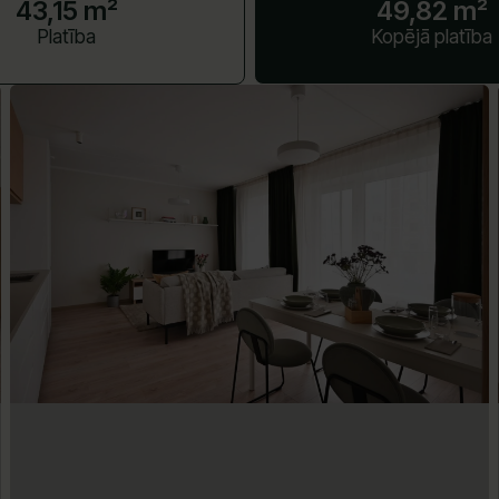
43,15 m²
49,82 m²
Platība
Kopējā platība