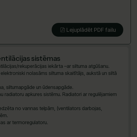
Lejuplādēt PDF failu
tilācijas sistēmas
ilācijas/rekuperācijas iekārta –ar siltuma atgūšanu.
lektroniski nolasāms siltuma skaitītājs, aukstā un siltā
tēma, siltumapgāde un ūdensapgāde.
u radiatoru apkures sistēmu. Radiatori ar regulējamiem
dzēta no vannas telpām, (ventilators darbojas,
vēm.
das ar termoregulatoru.