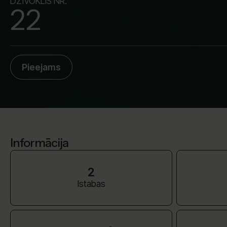
DZĪVOKLIS NR.
22
Pieejams
Informācija
2
Istabas