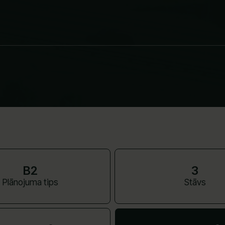
B2
3
Plānojuma tips
Stāvs