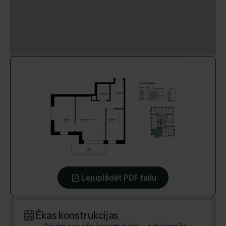
Lejuplādēt PDF failu
Ēkas konstrukcijas