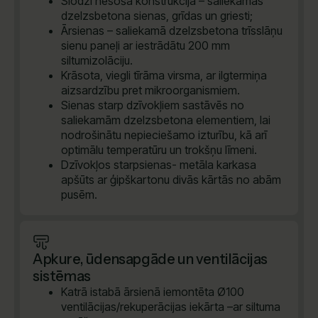
Slodzi nesoša konstrukcija – saliekamās
dzelzsbetona sienas, grīdas un griesti;
Ārsienas – saliekamā dzelzsbetona trīsslāņu
sienu paneļi ar iestrādātu 200 mm
siltumizolāciju.
Krāsota, viegli tīrāma virsma, ar ilgtermiņa
aizsardzību pret mikroorganismiem.
Sienas starp dzīvokļiem sastāvēs no
saliekamām dzelzsbetona elementiem, lai
nodrošinātu nepieciešamo izturību, kā arī
optimālu temperatūru un trokšņu līmeni.
Dzīvokļos starpsienas- metāla karkasa
apšūts ar ģipškartonu divās kārtās no abām
pusēm.
Apkure, ūdensapgāde un ventilācijas
sistēmas
Katrā istabā ārsienā iemontēta Ø100
ventilācijas/rekuperācijas iekārta –ar siltuma