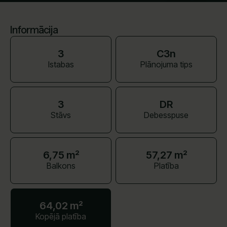
Informācija
3
C3n
Istabas
Plānojuma tips
3
DR
Stāvs
Debesspuse
6,75 m²
57,27 m²
Balkons
Platība
64,02 m²
Kopējā platība