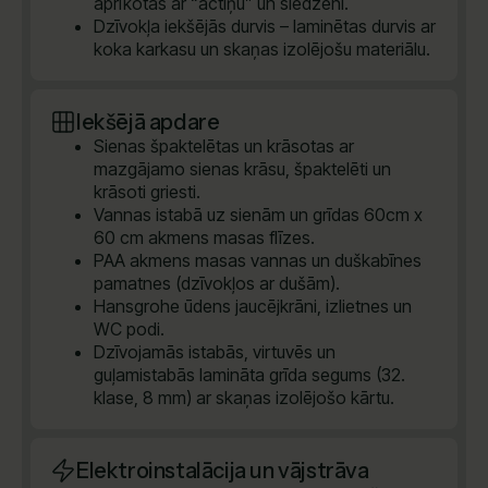
aprīkotas ar “actiņu” un slēdzeni.
Dzīvokļa iekšējās durvis – laminētas durvis ar
koka karkasu un skaņas izolējošu materiālu.
Iekšējā apdare
Sienas špaktelētas un krāsotas ar
mazgājamo sienas krāsu, špaktelēti un
krāsoti griesti.
Vannas istabā uz sienām un grīdas 60cm x
60 cm akmens masas flīzes.
PAA akmens masas vannas un duškabīnes
pamatnes (dzīvokļos ar dušām).
Hansgrohe ūdens jaucējkrāni, izlietnes un
WC podi.
Dzīvojamās istabās, virtuvēs un
guļamistabās lamināta grīda segums (32.
klase, 8 mm) ar skaņas izolējošo kārtu.
Elektroinstalācija un vājstrāva