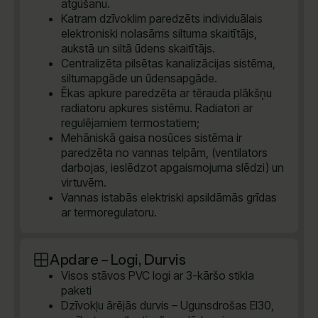
atgūšanu.
Katram dzīvoklim paredzēts individuālais
elektroniski nolasāms siltuma skaitītājs,
aukstā un siltā ūdens skaitītājs.
Centralizēta pilsētas kanalizācijas sistēma,
siltumapgāde un ūdensapgāde.
Ēkas apkure paredzēta ar tērauda plākšņu
radiatoru apkures sistēmu. Radiatori ar
regulējamiem termostatiem;
Mehāniskā gaisa nosūces sistēma ir
paredzēta no vannas telpām, (ventilators
darbojas, ieslēdzot apgaismojuma slēdzi) un
virtuvēm.
Vannas istabās elektriski apsildāmās grīdas
ar termoregulatoru.
Apdare – Logi, Durvis
Visos stāvos PVC logi ar 3-kāršo stikla
paketi
Dzīvokļu ārējās durvis – Ugunsdrošas EI30,