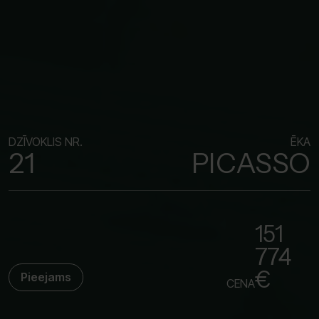
DZĪVOKLIS NR.
ĒKA
21
PICASSO
151
774
€
Pieejams
CENA