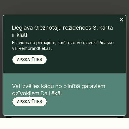
Atstājiet mums ziņu un mēs ar Jums
Deglava Gleznotāju rezidences 3. kārta
sazināsimies.
ir klāt!
Vārds Uzvārds
*
Esi viens no pirmajiem, kurš rezervē dzīvokli Picasso
vai Rembrandt ēkās.
APSKATĪTIES
E-pasts
*
Vai izvēlies kādu no pilnībā gataviem
Telefona nr.
*
dzīvokļiem Dali ēkā!
APSKATĪTIES
Pieteikt apskati
Tava ziņa
*