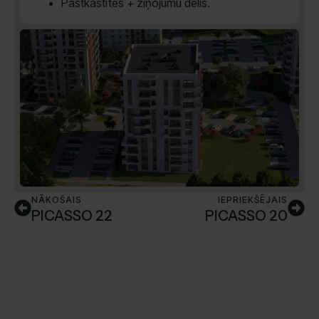
Pastkastītes + ziņojumu dēlis.
NĀKOŠAIS
IEPRIEKŠĒJAIS
PICASSO 22
PICASSO 20