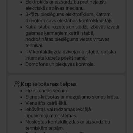
Elektrotīkls ar aizsardzību pret nejaušu
elektriskās strāvas triecienu.
3-fāzu pieslēgums elektrotīkliem. Katram
dzīvoklim savs elektrības kontrolskaitītājs.
Katrā istabā rozetes un slēdži, izbūvēti izvadi
gaismas ķermeņiem katrā istabā,
nodrošinātas pieslēguma vietas virtuves
tehnikai.
TV kontaktligzda dzīvojamā istabā, optiskā
interneta kabelis priekšnamā;
Domofons un piekļuves kontrole.
Koplietošanas telpas
Flīzēti grīdas segumi.
Sienas krāsotas ar mazgājamo sienas krāsu.
Viens lifts katrā ēkā.
Iebūvētas vai redzamas iekšējā
apgaismojuma sistēmas.
Noslēgtas kontaktligzdas ar aizsardzību
tehniskām telpām.