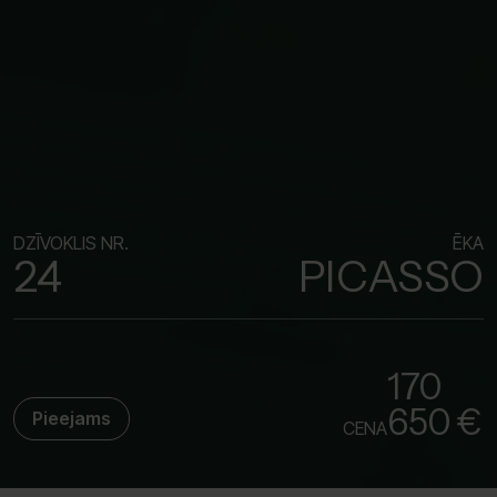
DZĪVOKLIS NR.
ĒKA
24
PICASSO
170
650 €
Pieejams
CENA