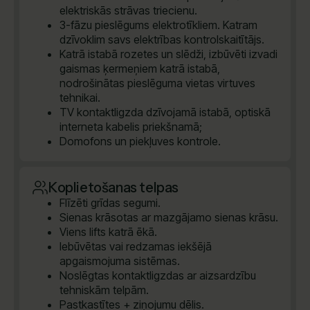
elektriskās strāvas triecienu.
3-fāzu pieslēgums elektrotīkliem. Katram
dzīvoklim savs elektrības kontrolskaitītājs.
Katrā istabā rozetes un slēdži, izbūvēti izvadi
gaismas ķermeņiem katrā istabā,
nodrošinātas pieslēguma vietas virtuves
tehnikai.
TV kontaktligzda dzīvojamā istabā, optiskā
interneta kabelis priekšnamā;
Domofons un piekļuves kontrole.
Koplietošanas telpas
Flīzēti grīdas segumi.
Sienas krāsotas ar mazgājamo sienas krāsu.
Viens lifts katrā ēkā.
Iebūvētas vai redzamas iekšējā
apgaismojuma sistēmas.
Noslēgtas kontaktligzdas ar aizsardzību
tehniskām telpām.
Pastkastītes + ziņojumu dēlis.