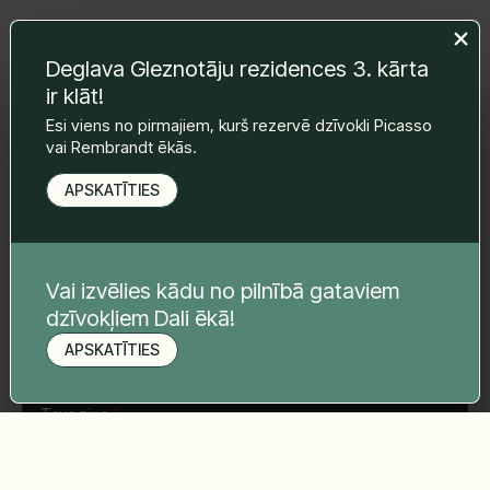
Deglava Gleznotāju rezidences 3. kārta
Atstājiet mums ziņu un mēs ar Jums
ir klāt!
sazināsimies.
Esi viens no pirmajiem, kurš rezervē dzīvokli Picasso
Vārds Uzvārds
*
vai Rembrandt ēkās.
APSKATĪTIES
E-pasts
*
Vai izvēlies kādu no pilnībā gataviem
dzīvokļiem Dali ēkā!
Telefona nr.
*
APSKATĪTIES
Pieteikt apskati
Tava ziņa
*