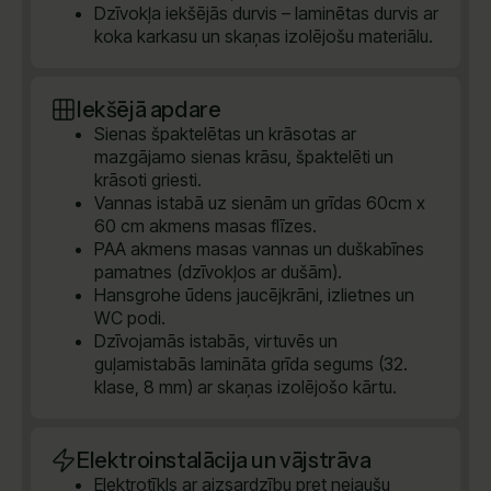
Dzīvokļa iekšējās durvis – laminētas durvis ar
koka karkasu un skaņas izolējošu materiālu.
Iekšējā apdare
Sienas špaktelētas un krāsotas ar
mazgājamo sienas krāsu, špaktelēti un
krāsoti griesti.
Vannas istabā uz sienām un grīdas 60cm x
60 cm akmens masas flīzes.
PAA akmens masas vannas un duškabīnes
pamatnes (dzīvokļos ar dušām).
Hansgrohe ūdens jaucējkrāni, izlietnes un
WC podi.
Dzīvojamās istabās, virtuvēs un
guļamistabās lamināta grīda segums (32.
klase, 8 mm) ar skaņas izolējošo kārtu.
Elektroinstalācija un vājstrāva
Elektrotīkls ar aizsardzību pret nejaušu