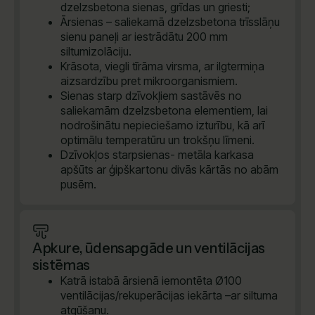
dzelzsbetona sienas, grīdas un griesti;
Ārsienas – saliekamā dzelzsbetona trīsslāņu
sienu paneļi ar iestrādātu 200 mm
siltumizolāciju.
Krāsota, viegli tīrāma virsma, ar ilgtermiņa
aizsardzību pret mikroorganismiem.
Sienas starp dzīvokļiem sastāvēs no
saliekamām dzelzsbetona elementiem, lai
nodrošinātu nepieciešamo izturību, kā arī
optimālu temperatūru un trokšņu līmeni.
Dzīvokļos starpsienas- metāla karkasa
apšūts ar ģipškartonu divās kārtās no abām
pusēm.
Apkure, ūdensapgāde un ventilācijas
sistēmas
Katrā istabā ārsienā iemontēta Ø100
ventilācijas/rekuperācijas iekārta –ar siltuma
atgūšanu.