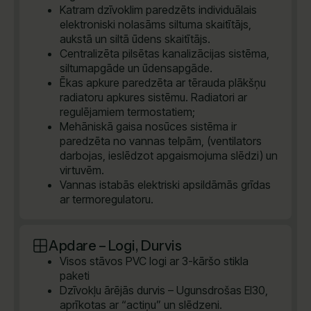
Katram dzīvoklim paredzēts individuālais
elektroniski nolasāms siltuma skaitītājs,
aukstā un siltā ūdens skaitītājs.
Centralizēta pilsētas kanalizācijas sistēma,
siltumapgāde un ūdensapgāde.
Ēkas apkure paredzēta ar tērauda plākšņu
radiatoru apkures sistēmu. Radiatori ar
regulējamiem termostatiem;
Mehāniskā gaisa nosūces sistēma ir
paredzēta no vannas telpām, (ventilators
darbojas, ieslēdzot apgaismojuma slēdzi) un
virtuvēm.
Vannas istabās elektriski apsildāmās grīdas
ar termoregulatoru.
Apdare – Logi, Durvis
Visos stāvos PVC logi ar 3-kāršo stikla
paketi
Dzīvokļu ārējās durvis – Ugunsdrošas EI30,
aprīkotas ar “actiņu” un slēdzeni.