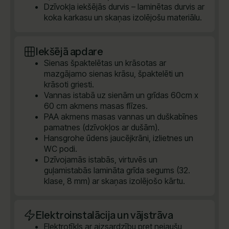
Dzīvokļa iekšējās durvis – laminētas durvis ar
koka karkasu un skaņas izolējošu materiālu.
Iekšējā apdare
Sienas špaktelētas un krāsotas ar
mazgājamo sienas krāsu, špaktelēti un
krāsoti griesti.
Vannas istabā uz sienām un grīdas 60cm x
60 cm akmens masas flīzes.
PAA akmens masas vannas un duškabīnes
pamatnes (dzīvokļos ar dušām).
Hansgrohe ūdens jaucējkrāni, izlietnes un
WC podi.
Dzīvojamās istabās, virtuvēs un
guļamistabās lamināta grīda segums (32.
klase, 8 mm) ar skaņas izolējošo kārtu.
Elektroinstalācija un vājstrāva
Elektrotīkls ar aizsardzību pret nejaušu