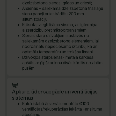
dzelzsbetona sienas, grīdas un griesti;
Ārsienas – saliekamā dzelzsbetona trīsslāņu
sienu paneļi ar iestrādātu 200 mm
siltumizolāciju.
Krāsota, viegli tīrāma virsma, ar ilgtermiņa
aizsardzību pret mikroorganismiem.
Sienas starp dzīvokļiem sastāvēs no
saliekamām dzelzsbetona elementiem, lai
nodrošinātu nepieciešamo izturību, kā arī
optimālu temperatūru un trokšņu līmeni.
Dzīvokļos starpsienas- metāla karkasa
apšūts ar ģipškartonu divās kārtās no abām
pusēm.
Apkure, ūdensapgāde un ventilācijas
sistēmas
Katrā istabā ārsienā iemontēta Ø100
ventilācijas/rekuperācijas iekārta –ar siltuma
atgūšanu.