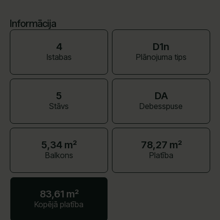
Informācija
4
D1n
Istabas
Plānojuma tips
5
DA
Stāvs
Debesspuse
5,34 m²
78,27 m²
Balkons
Platība
83,61 m²
Kopējā platība