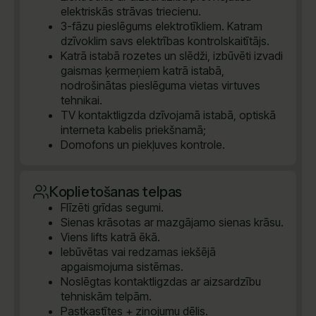
elektriskās strāvas triecienu.
3-fāzu pieslēgums elektrotīkliem. Katram
dzīvoklim savs elektrības kontrolskaitītājs.
Katrā istabā rozetes un slēdži, izbūvēti izvadi
gaismas ķermeņiem katrā istabā,
nodrošinātas pieslēguma vietas virtuves
tehnikai.
TV kontaktligzda dzīvojamā istabā, optiskā
interneta kabelis priekšnamā;
Domofons un piekļuves kontrole.
Koplietošanas telpas
Flīzēti grīdas segumi.
Sienas krāsotas ar mazgājamo sienas krāsu.
Viens lifts katrā ēkā.
Iebūvētas vai redzamas iekšējā
apgaismojuma sistēmas.
Noslēgtas kontaktligzdas ar aizsardzību
tehniskām telpām.
Pastkastītes + ziņojumu dēlis.