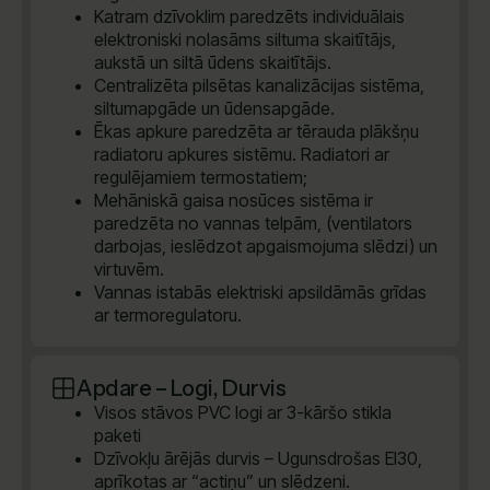
Katram dzīvoklim paredzēts individuālais
elektroniski nolasāms siltuma skaitītājs,
aukstā un siltā ūdens skaitītājs.
Centralizēta pilsētas kanalizācijas sistēma,
siltumapgāde un ūdensapgāde.
Ēkas apkure paredzēta ar tērauda plākšņu
radiatoru apkures sistēmu. Radiatori ar
regulējamiem termostatiem;
Mehāniskā gaisa nosūces sistēma ir
paredzēta no vannas telpām, (ventilators
darbojas, ieslēdzot apgaismojuma slēdzi) un
virtuvēm.
Vannas istabās elektriski apsildāmās grīdas
ar termoregulatoru.
Apdare – Logi, Durvis
Visos stāvos PVC logi ar 3-kāršo stikla
paketi
Dzīvokļu ārējās durvis – Ugunsdrošas EI30,
aprīkotas ar “actiņu” un slēdzeni.