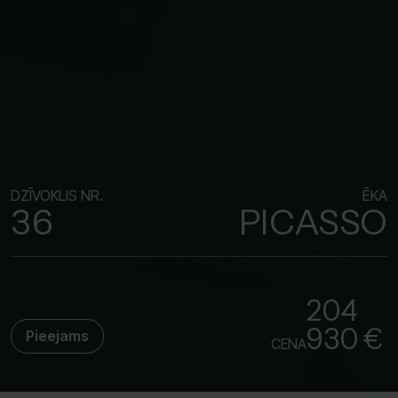
DZĪVOKLIS NR.
ĒKA
36
PICASSO
204
930 €
Pieejams
CENA