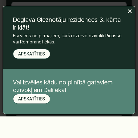
Deglava Gleznotāju rezidences 3. kārta
E-pasts
*
ir klāt!
Esi viens no pirmajiem, kurš rezervē dzīvokli Picasso
vai Rembrandt ēkās.
Telefona nr.
*
APSKATĪTIES
Tava ziņa
*
Vai izvēlies kādu no pilnībā gataviem
dzīvokļiem Dali ēkā!
APSKATĪTIES
Pieteikt apskati
Sūtīt