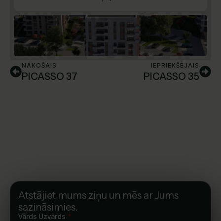
NĀKOŠAIS
IEPRIEKŠĒJAIS
PICASSO 37
PICASSO 35
Atstājiet mums ziņu un mēs ar Jums
sazināsimies.
Vārds Uzvārds
*