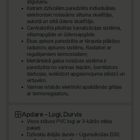
atgūšanu.
Katram dzīvoklim paredzēts individuālais
elektroniski nolasāms siltuma skaitītājs,
aukstā un siltā ūdens skaitītājs.
Centralizēta pilsētas kanalizācijas sistēma,
siltumapgāde un ūdensapgāde.
Ēkas apkure paredzēta ar tērauda plākšņu
radiatoru apkures sistēmu. Radiatori ar
regulējamiem termostatiem;
Mehāniskā gaisa nosūces sistēma ir
paredzēta no vannas telpām, (ventilators
darbojas, ieslēdzot apgaismojuma slēdzi) un
virtuvēm.
Vannas istabās elektriski apsildāmās grīdas
ar termoregulatoru.
Apdare – Logi, Durvis
Visos stāvos PVC logi ar 3-kāršo stikla
paketi
Dzīvokļu ārējās durvis – Ugunsdrošas EI30,