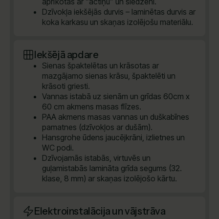
aprīkotas ar “actiņu” un slēdzeni.
Dzīvokļa iekšējās durvis – laminētas durvis ar
koka karkasu un skaņas izolējošu materiālu.
Iekšējā apdare
Sienas špaktelētas un krāsotas ar
mazgājamo sienas krāsu, špaktelēti un
krāsoti griesti.
Vannas istabā uz sienām un grīdas 60cm x
60 cm akmens masas flīzes.
PAA akmens masas vannas un duškabīnes
pamatnes (dzīvokļos ar dušām).
Hansgrohe ūdens jaucējkrāni, izlietnes un
WC podi.
Dzīvojamās istabās, virtuvēs un
guļamistabās lamināta grīda segums (32.
klase, 8 mm) ar skaņas izolējošo kārtu.
Elektroinstalācija un vājstrāva