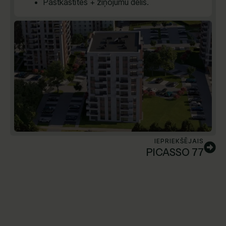
Pastkastītes + ziņojumu dēlis.
IEPRIEKŠĒJAIS
PICASSO 77