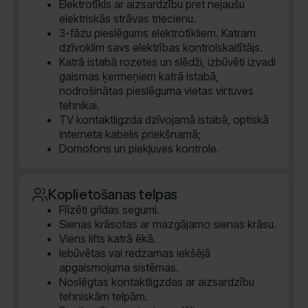
Elektrotīkls ar aizsardzību pret nejaušu
elektriskās strāvas triecienu.
3-fāzu pieslēgums elektrotīkliem. Katram
dzīvoklim savs elektrības kontrolskaitītājs.
Katrā istabā rozetes un slēdži, izbūvēti izvadi
gaismas ķermeņiem katrā istabā,
nodrošinātas pieslēguma vietas virtuves
tehnikai.
TV kontaktligzda dzīvojamā istabā, optiskā
interneta kabelis priekšnamā;
Domofons un piekļuves kontrole.
Koplietošanas telpas
Flīzēti grīdas segumi.
Sienas krāsotas ar mazgājamo sienas krāsu.
Viens lifts katrā ēkā.
Iebūvētas vai redzamas iekšējā
apgaismojuma sistēmas.
Noslēgtas kontaktligzdas ar aizsardzību
tehniskām telpām.