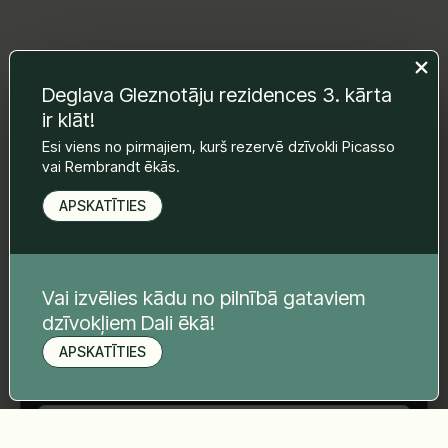
Deglava Gleznotāju rezidences 3. kārta
Atstājiet mums ziņu un mēs ar Jums
sazināsimies.
ir klāt!
Vārds Uzvārds
*
Esi viens no pirmajiem, kurš rezervē dzīvokli Picasso
vai Rembrandt ēkās.
APSKATĪTIES
E-pasts
*
Vai izvēlies kādu no pilnībā gataviem
Telefona nr.
*
dzīvokļiem Dali ēkā!
APSKATĪTIES
Pieteikt apskati
Tava ziņa
*