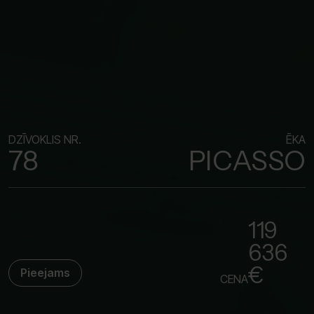
DZĪVOKLIS NR.
ĒKA
78
PICASSO
119
636
€
Pieejams
CENA