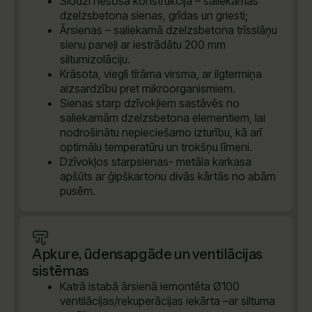
Slodzi nesoša konstrukcija – saliekamās
dzelzsbetona sienas, grīdas un griesti;
Ārsienas – saliekamā dzelzsbetona trīsslāņu
sienu paneļi ar iestrādātu 200 mm
siltumizolāciju.
Krāsota, viegli tīrāma virsma, ar ilgtermiņa
aizsardzību pret mikroorganismiem.
Sienas starp dzīvokļiem sastāvēs no
saliekamām dzelzsbetona elementiem, lai
nodrošinātu nepieciešamo izturību, kā arī
optimālu temperatūru un trokšņu līmeni.
Dzīvokļos starpsienas- metāla karkasa
apšūts ar ģipškartonu divās kārtās no abām
pusēm.
Apkure, ūdensapgāde un ventilācijas
sistēmas
Katrā istabā ārsienā iemontēta Ø100
ventilācijas/rekuperācijas iekārta –ar siltuma