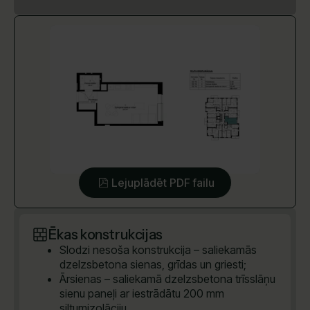
Lejuplādēt PDF failu
Ēkas konstrukcijas
Slodzi nesoša konstrukcija – saliekamās
dzelzsbetona sienas, grīdas un griesti;
Ārsienas – saliekamā dzelzsbetona trīsslāņu
sienu paneļi ar iestrādātu 200 mm
siltumizolāciju.