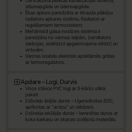
Centralizēta pilsētas kanalizācijas sistēma,
siltumapgāde un ūdensapgāde.
Ēkas apkure paredzēta ar tērauda plākšņu
radiatoru apkures sistēmu. Radiatori ar
regulējamiem termostatiem;
Mehāniskā gaisa nosūces sistēma ir
paredzēta no vannas telpām, (ventilators
darbojas, ieslēdzot apgaismojuma slēdzi) un
virtuvēm.
Vannas istabās elektriski apsildāmās grīdas
ar termoregulatoru.
Apdare – Logi, Durvis
Visos stāvos PVC logi ar 3-kāršo stikla
paketi
Dzīvokļu ārējās durvis – Ugunsdrošas EI30,
aprīkotas ar “actiņu” un slēdzeni.
Dzīvokļa iekšējās durvis – laminētas durvis ar
koka karkasu un skaņas izolējošu materiālu.