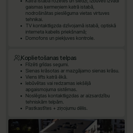
Katrā istabā rozetes un slēdži, izbūvēti izvadi
gaismas ķermeņiem katrā istabā,
nodrošinātas pieslēguma vietas virtuves
tehnikai.
TV kontaktligzda dzīvojamā istabā, optiskā
interneta kabelis priekšnamā;
Domofons un piekļuves kontrole.
Koplietošanas telpas
Flīzēti grīdas segumi.
Sienas krāsotas ar mazgājamo sienas krāsu.
Viens lifts katrā ēkā.
Iebūvētas vai redzamas iekšējā
apgaismojuma sistēmas.
Noslēgtas kontaktligzdas ar aizsardzību
tehniskām telpām.
Pastkastītes + ziņojumu dēlis.