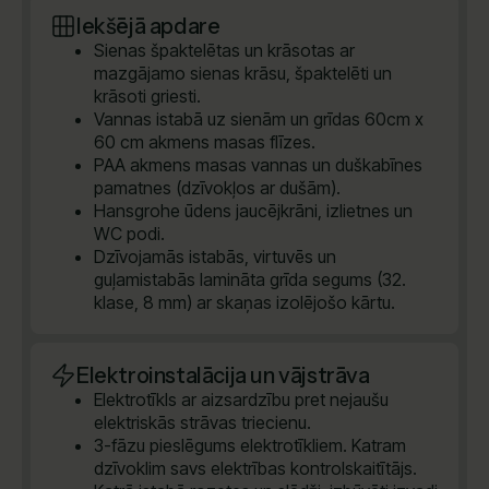
Iekšējā apdare
Sienas špaktelētas un krāsotas ar
mazgājamo sienas krāsu, špaktelēti un
krāsoti griesti.
Vannas istabā uz sienām un grīdas 60cm x
60 cm akmens masas flīzes.
PAA akmens masas vannas un duškabīnes
pamatnes (dzīvokļos ar dušām).
Hansgrohe ūdens jaucējkrāni, izlietnes un
WC podi.
Dzīvojamās istabās, virtuvēs un
guļamistabās lamināta grīda segums (32.
klase, 8 mm) ar skaņas izolējošo kārtu.
Elektroinstalācija un vājstrāva
Elektrotīkls ar aizsardzību pret nejaušu
elektriskās strāvas triecienu.
3-fāzu pieslēgums elektrotīkliem. Katram
dzīvoklim savs elektrības kontrolskaitītājs.