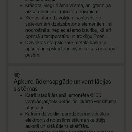
Krāsota, viegli tīrāma virsma, ar ilgtermiņa
aizsardzību pret mikroorganismiem.
Sienas starp dzīvokļiem sastāvēs no
saliekamām dzelzsbetona elementiem, lai
nodrošinātu nepieciešamo izturību, kā arī
optimālu temperatūru un trokšņu līmeni.
Dzīvokļos starpsienas- metāla karkasa
apšūts ar ģipškartonu divās kārtās no abām
pusēm.
Apkure, ūdensapgāde un ventilācijas
sistēmas
Katrā istabā ārsienā iemontēta Ø100
ventilācijas/rekuperācijas iekārta –ar siltuma
atgūšanu.
Katram dzīvoklim paredzēts individuālais
elektroniski nolasāms siltuma skaitītājs,
aukstā un siltā ūdens skaitītājs.