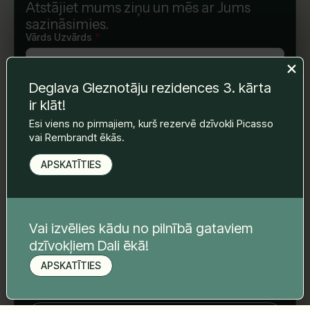
Atstājiet mums ziņu un mēs ar Jums
sazināsimies.
Vārds Uzvārds
*
Deglava Gleznotāju rezidences 3. kārta
E-pasts
*
ir klāt!
Esi viens no pirmajiem, kurš rezervē dzīvokli Picasso
vai Rembrandt ēkās.
Telefona nr.
*
APSKATĪTIES
Tava ziņa
*
Vai izvēlies kādu no pilnībā gataviem
dzīvokļiem Dali ēkā!
APSKATĪTIES
Pieteikt apskati