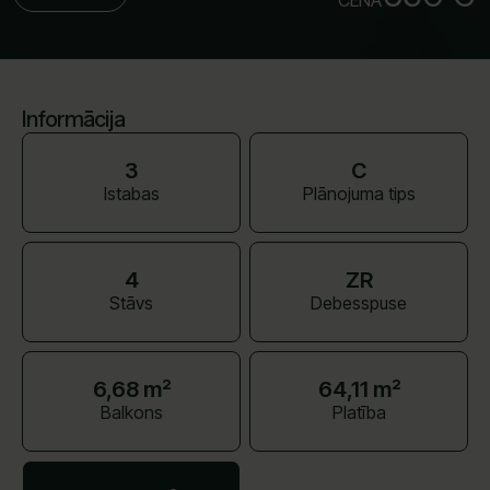
CENA
Informācija
3
C
Istabas
Plānojuma tips
4
ZR
Stāvs
Debesspuse
6,68 m²
64,11 m²
Balkons
Platība