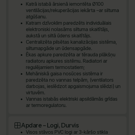
Katrā istabā ārsienā iemontēta Ø100
ventilācijas/rekuperācijas iekārta –ar siltuma
atgūšanu.
Katram dzīvoklim paredzēts individuālais
elektroniski nolasāms siltuma skaitītājs,
aukstā un siltā ūdens skaitītājs.
Centralizēta pilsētas kanalizācijas sistēma,
siltumapgāde un ūdensapgāde.
Ēkas apkure paredzēta ar tērauda plākšņu
radiatoru apkures sistēmu. Radiatori ar
regulējamiem termostatiem;
Mehāniskā gaisa nosūces sistēma ir
paredzēta no vannas telpām, (ventilators
darbojas, ieslēdzot apgaismojuma slēdzi) un
virtuvēm.
Vannas istabās elektriski apsildāmās grīdas
ar termoregulatoru.
Apdare – Logi, Durvis
Visos stāvos PVC logi ar 3-kāršo stikla