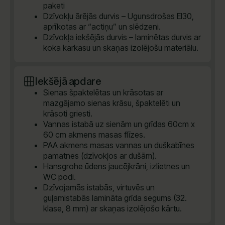
paketi
Dzīvokļu ārējās durvis – Ugunsdrošas EI30,
aprīkotas ar “actiņu” un slēdzeni.
Dzīvokļa iekšējās durvis – laminētas durvis ar
koka karkasu un skaņas izolējošu materiālu.
Iekšējā apdare
Sienas špaktelētas un krāsotas ar
mazgājamo sienas krāsu, špaktelēti un
krāsoti griesti.
Vannas istabā uz sienām un grīdas 60cm x
60 cm akmens masas flīzes.
PAA akmens masas vannas un duškabīnes
pamatnes (dzīvokļos ar dušām).
Hansgrohe ūdens jaucējkrāni, izlietnes un
WC podi.
Dzīvojamās istabās, virtuvēs un
guļamistabās lamināta grīda segums (32.
klase, 8 mm) ar skaņas izolējošo kārtu.