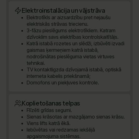
Elektroinstalācija un vājstrāva
Elektrotīkls ar aizsardzību pret nejaušu
elektriskās strāvas triecienu.
3-fāzu pieslēgums elektrotīkliem. Katram
dzīvoklim savs elektrības kontrolskaitītājs.
Katrā istabā rozetes un slēdži, izbūvēti izvadi
gaismas ķermeņiem katrā istabā,
nodrošinātas pieslēguma vietas virtuves
tehnikai.
TV kontaktligzda dzīvojamā istabā, optiskā
interneta kabelis priekšnamā;
Domofons un piekļuves kontrole.
Koplietošanas telpas
Flīzēti grīdas segumi.
Sienas krāsotas ar mazgājamo sienas krāsu.
Viens lifts katrā ēkā.
Iebūvētas vai redzamas iekšējā
apgaismojuma sistēmas.