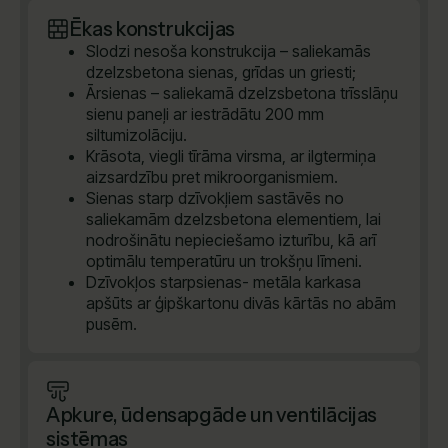
Ēkas konstrukcijas
Slodzi nesoša konstrukcija – saliekamās
dzelzsbetona sienas, grīdas un griesti;
Ārsienas – saliekamā dzelzsbetona trīsslāņu
sienu paneļi ar iestrādātu 200 mm
siltumizolāciju.
Krāsota, viegli tīrāma virsma, ar ilgtermiņa
aizsardzību pret mikroorganismiem.
Sienas starp dzīvokļiem sastāvēs no
saliekamām dzelzsbetona elementiem, lai
nodrošinātu nepieciešamo izturību, kā arī
optimālu temperatūru un trokšņu līmeni.
Dzīvokļos starpsienas- metāla karkasa
apšūts ar ģipškartonu divās kārtās no abām
pusēm.
Apkure, ūdensapgāde un ventilācijas
sistēmas