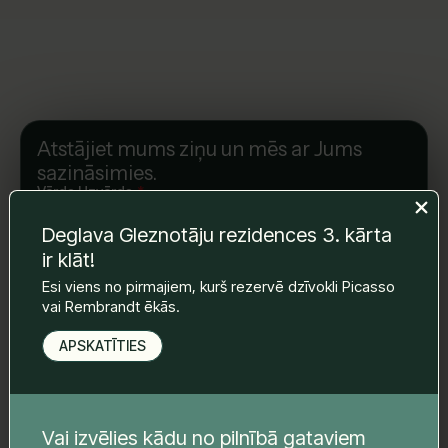
Atstājiet mums ziņu un mēs ar Jums
sazināsimies.
Vārds Uzvārds
*
Deglava Gleznotāju rezidences 3. kārta
ir klāt!
E-pasts
*
Esi viens no pirmajiem, kurš rezervē dzīvokli Picasso
vai Rembrandt ēkās.
APSKATĪTIES
Telefona nr.
*
Vai izvēlies kādu no pilnībā gataviem
Tava ziņa
*