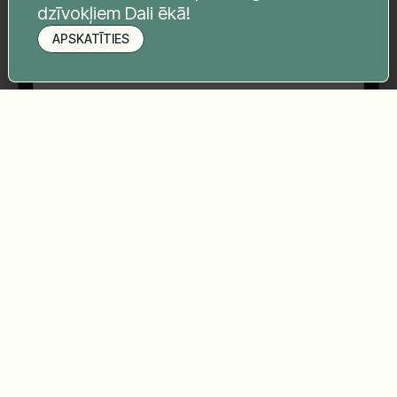
dzīvokļiem Dali ēkā!
APSKATĪTIES
Pieteikt apskati
Sūtīt