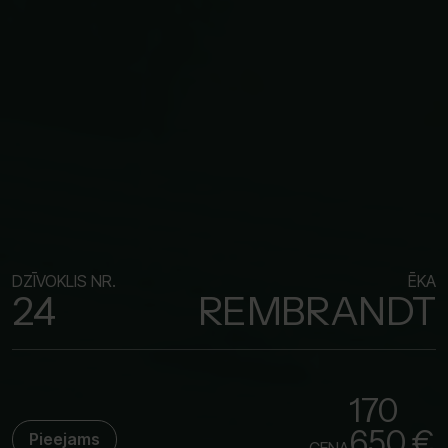
DZĪVOKLIS NR.
ĒKA
24
REMBRANDT
170
650 €
Pieejams