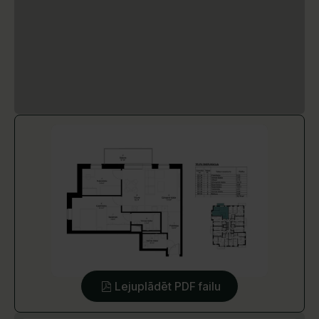
Lejuplādēt PDF failu