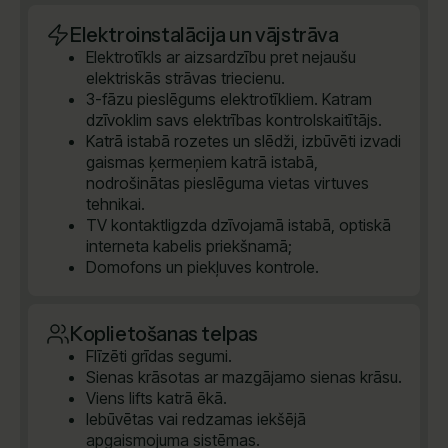
Elektroinstalācija un vājstrāva
Elektrotīkls ar aizsardzību pret nejaušu
elektriskās strāvas triecienu.
3-fāzu pieslēgums elektrotīkliem. Katram
dzīvoklim savs elektrības kontrolskaitītājs.
Katrā istabā rozetes un slēdži, izbūvēti izvadi
gaismas ķermeņiem katrā istabā,
nodrošinātas pieslēguma vietas virtuves
tehnikai.
TV kontaktligzda dzīvojamā istabā, optiskā
interneta kabelis priekšnamā;
Domofons un piekļuves kontrole.
Koplietošanas telpas
Flīzēti grīdas segumi.
Sienas krāsotas ar mazgājamo sienas krāsu.
Viens lifts katrā ēkā.
Iebūvētas vai redzamas iekšējā
apgaismojuma sistēmas.