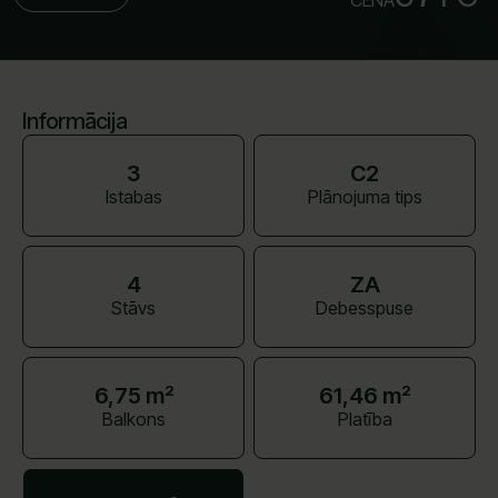
CENA
Informācija
3
C2
Istabas
Plānojuma tips
4
ZA
Stāvs
Debesspuse
6,75 m²
61,46 m²
Balkons
Platība