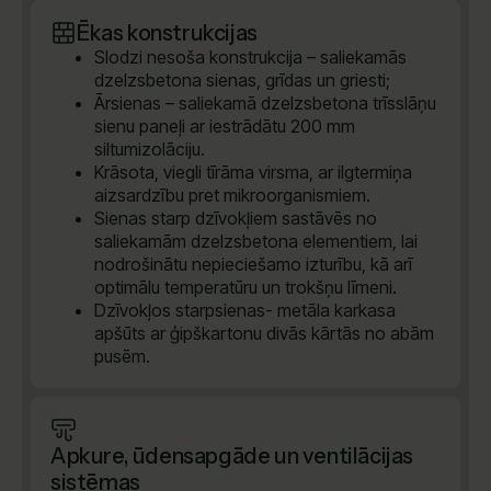
Ēkas konstrukcijas
Slodzi nesoša konstrukcija – saliekamās
dzelzsbetona sienas, grīdas un griesti;
Ārsienas – saliekamā dzelzsbetona trīsslāņu
sienu paneļi ar iestrādātu 200 mm
siltumizolāciju.
Krāsota, viegli tīrāma virsma, ar ilgtermiņa
aizsardzību pret mikroorganismiem.
Sienas starp dzīvokļiem sastāvēs no
saliekamām dzelzsbetona elementiem, lai
nodrošinātu nepieciešamo izturību, kā arī
optimālu temperatūru un trokšņu līmeni.
Dzīvokļos starpsienas- metāla karkasa
apšūts ar ģipškartonu divās kārtās no abām
pusēm.
Apkure, ūdensapgāde un ventilācijas
sistēmas