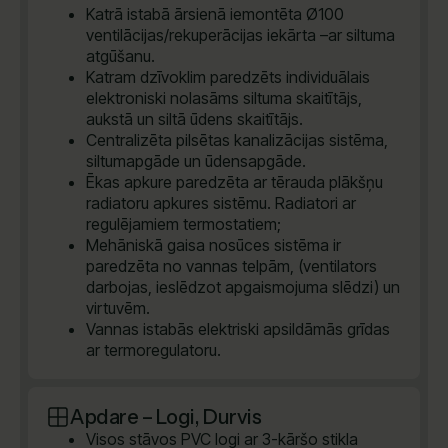
Katrā istabā ārsienā iemontēta Ø100
ventilācijas/rekuperācijas iekārta –ar siltuma
atgūšanu.
Katram dzīvoklim paredzēts individuālais
elektroniski nolasāms siltuma skaitītājs,
aukstā un siltā ūdens skaitītājs.
Centralizēta pilsētas kanalizācijas sistēma,
siltumapgāde un ūdensapgāde.
Ēkas apkure paredzēta ar tērauda plākšņu
radiatoru apkures sistēmu. Radiatori ar
regulējamiem termostatiem;
Mehāniskā gaisa nosūces sistēma ir
paredzēta no vannas telpām, (ventilators
darbojas, ieslēdzot apgaismojuma slēdzi) un
virtuvēm.
Vannas istabās elektriski apsildāmās grīdas
ar termoregulatoru.
Apdare – Logi, Durvis
Visos stāvos PVC logi ar 3-kāršo stikla