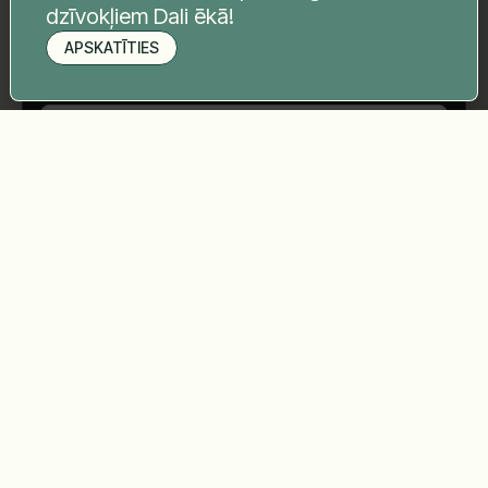
dzīvokļiem Dali ēkā!
APSKATĪTIES
Pieteikt apskati
Telefona nr.
*
Tava ziņa
*
Sūtīt