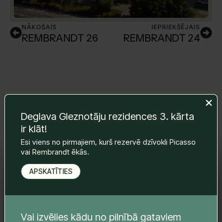
NĀKOŠAIS
IEPRIEKŠĒJAIS
REMBRANDT 26
REMBRANDT 24
Deglava Gleznotāju rezidences 3. kārta
ir klāt!
Esi viens no pirmajiem, kurš rezervē dzīvokli Picasso
vai Rembrandt ēkās.
Atstājiet mums ziņu un mēs ar Jums
sazināsimies.
APSKATĪTIES
Vārds Uzvārds
*
Vai izvēlies kādu no pilnībā gataviem
E-pasts
*