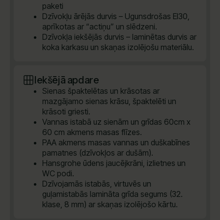
paketi
Dzīvokļu ārējās durvis – Ugunsdrošas EI30,
aprīkotas ar “actiņu” un slēdzeni.
Dzīvokļa iekšējās durvis – laminētas durvis ar
koka karkasu un skaņas izolējošu materiālu.
Iekšējā apdare
Sienas špaktelētas un krāsotas ar
mazgājamo sienas krāsu, špaktelēti un
krāsoti griesti.
Vannas istabā uz sienām un grīdas 60cm x
60 cm akmens masas flīzes.
PAA akmens masas vannas un duškabīnes
pamatnes (dzīvokļos ar dušām).
Hansgrohe ūdens jaucējkrāni, izlietnes un
WC podi.
Dzīvojamās istabās, virtuvēs un
guļamistabās lamināta grīda segums (32.
klase, 8 mm) ar skaņas izolējošo kārtu.