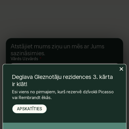
Atstājiet mums ziņu un mēs ar Jums
sazināsimies.
Vārds Uzvārds
*
Deglava Gleznotāju rezidences 3. kārta
E-pasts
*
ir klāt!
Esi viens no pirmajiem, kurš rezervē dzīvokli Picasso
vai Rembrandt ēkās.
Telefona nr.
*
APSKATĪTIES