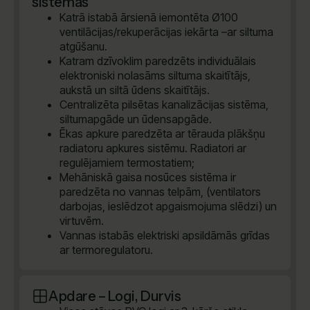
sistēmas
Katrā istabā ārsienā iemontēta Ø100
ventilācijas/rekuperācijas iekārta –ar siltuma
atgūšanu.
Katram dzīvoklim paredzēts individuālais
elektroniski nolasāms siltuma skaitītājs,
aukstā un siltā ūdens skaitītājs.
Centralizēta pilsētas kanalizācijas sistēma,
siltumapgāde un ūdensapgāde.
Ēkas apkure paredzēta ar tērauda plākšņu
radiatoru apkures sistēmu. Radiatori ar
regulējamiem termostatiem;
Mehāniskā gaisa nosūces sistēma ir
paredzēta no vannas telpām, (ventilators
darbojas, ieslēdzot apgaismojuma slēdzi) un
virtuvēm.
Vannas istabās elektriski apsildāmās grīdas
ar termoregulatoru.
Apdare – Logi, Durvis