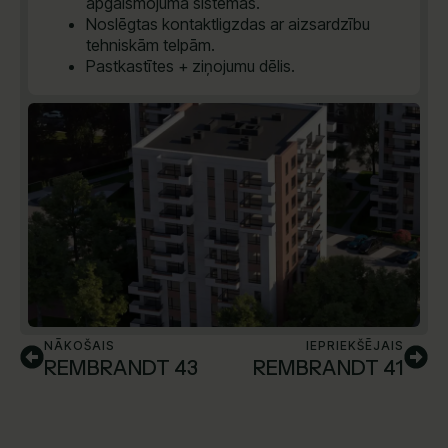
apgaismojuma sistēmas.
Noslēgtas kontaktligzdas ar aizsardzību
tehniskām telpām.
Pastkastītes + ziņojumu dēlis.
NĀKOŠAIS
IEPRIEKŠĒJAIS
REMBRANDT 43
REMBRANDT 41