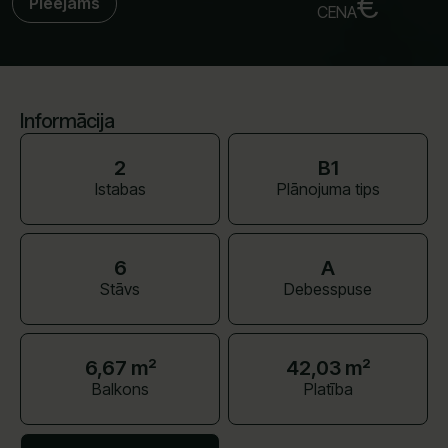
€
Pieejams
CENA
Informācija
2
B1
Istabas
Plānojuma tips
6
A
Stāvs
Debesspuse
6,67 m²
42,03 m²
Balkons
Platība