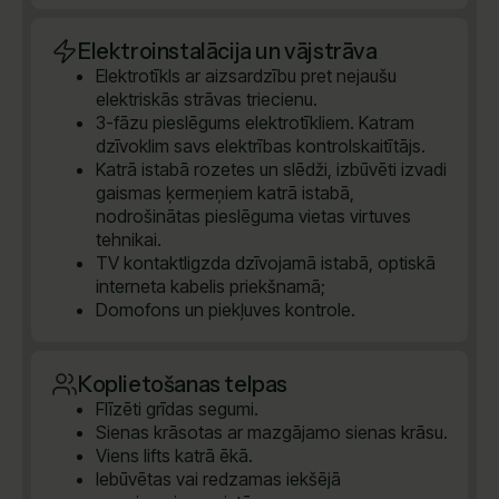
Elektroinstalācija un vājstrāva
Elektrotīkls ar aizsardzību pret nejaušu
elektriskās strāvas triecienu.
3-fāzu pieslēgums elektrotīkliem. Katram
dzīvoklim savs elektrības kontrolskaitītājs.
Katrā istabā rozetes un slēdži, izbūvēti izvadi
gaismas ķermeņiem katrā istabā,
nodrošinātas pieslēguma vietas virtuves
tehnikai.
TV kontaktligzda dzīvojamā istabā, optiskā
interneta kabelis priekšnamā;
Domofons un piekļuves kontrole.
Koplietošanas telpas
Flīzēti grīdas segumi.
Sienas krāsotas ar mazgājamo sienas krāsu.
Viens lifts katrā ēkā.
Iebūvētas vai redzamas iekšējā