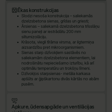
Ēkas konstrukcijas
Slodzi nesoša konstrukcija – saliekamās
dzelzsbetona sienas, grīdas un griesti;
Ārsienas – saliekamā dzelzsbetona trīsslāņu
sienu paneļi ar iestrādātu 200 mm
siltumizolāciju.
Krāsota, viegli tīrāma virsma, ar ilgtermiņa
aizsardzību pret mikroorganismiem.
Sienas starp dzīvokļiem sastāvēs no
saliekamām dzelzsbetona elementiem, lai
nodrošinātu nepieciešamo izturību, kā arī
optimālu temperatūru un trokšņu līmeni.
Dzīvokļos starpsienas- metāla karkasa
apšūts ar ģipškartonu divās kārtās no abām
pusēm.
Apkure, ūdensapgāde un ventilācijas