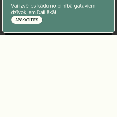
Tava ziņa
*
Vai izvēlies kādu no pilnībā gataviem
dzīvokļiem Dali ēkā!
APSKATĪTIES
Pieteikt apskati
Sūtīt