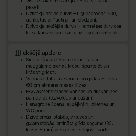
Visos stāvos PVC logi ar 3-kāršo stikla
paketi
Dzīvokļu ārējās durvis – Ugunsdrošas EI30,
aprīkotas ar “actiņu” un slēdzeni.
Dzīvokļa iekšējās durvis – laminētas durvis ar
koka karkasu un skaņas izolējošu materiālu.
Iekšējā apdare
Sienas špaktelētas un krāsotas ar
mazgājamo sienas krāsu, špaktelēti un
krāsoti griesti.
Vannas istabā uz sienām un grīdas 60cm x
60 cm akmens masas flīzes.
PAA akmens masas vannas un duškabīnes
pamatnes (dzīvokļos ar dušām).
Hansgrohe ūdens jaucējkrāni, izlietnes un
WC podi.
Dzīvojamās istabās, virtuvēs un
guļamistabās lamināta grīda segums (32.
klase, 8 mm) ar skaņas izolējošo kārtu.