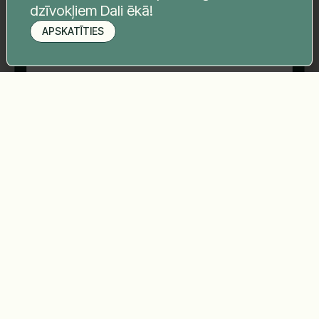
dzīvokļiem Dali ēkā!
APSKATĪTIES
Pieteikt apskati
Sūtīt