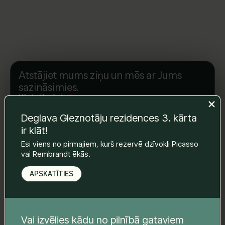
Atstājiet mums ziņu un mēs ar Jums
sazināsimies.
Vārds Uzvārds
*
Deglava Gleznotāju rezidences 3. kārta
ir klāt!
E-pasts
*
Esi viens no pirmajiem, kurš rezervē dzīvokli Picasso
vai Rembrandt ēkās.
APSKATĪTIES
Telefona nr.
*
Vai izvēlies kādu no pilnībā gataviem
Tava ziņa
*