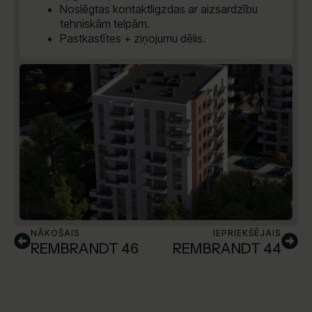
Noslēgtas kontaktligzdas ar aizsardzību
tehniskām telpām.
Pastkastītes + ziņojumu dēlis.
NĀKOŠAIS
IEPRIEKŠĒJAIS
REMBRANDT 46
REMBRANDT 44