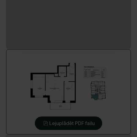
Lejuplādēt PDF failu