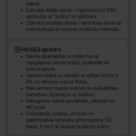
paketi
Dzīvokļu ārējās durvis – Ugunsdrošas EI30,
aprīkotas ar “actiņu” un slēdzeni.
Dzīvokļa iekšējās durvis – laminētas durvis ar
koka karkasu un skaņas izolējošu materiālu.
Iekšējā apdare
Sienas špaktelētas un krāsotas ar
mazgājamo sienas krāsu, špaktelēti un
krāsoti griesti.
Vannas istabā uz sienām un grīdas 60cm x
60 cm akmens masas flīzes.
PAA akmens masas vannas un duškabīnes
pamatnes (dzīvokļos ar dušām).
Hansgrohe ūdens jaucējkrāni, izlietnes un
WC podi.
Dzīvojamās istabās, virtuvēs un
guļamistabās lamināta grīda segums (32.
klase, 8 mm) ar skaņas izolējošo kārtu.