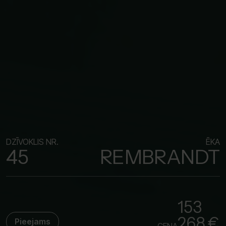
DZĪVOKLIS NR.
ĒKA
45
REMBRANDT
153
268 €
Pieejams