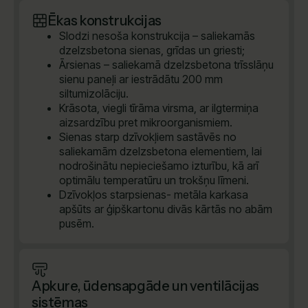
Ēkas konstrukcijas
Slodzi nesoša konstrukcija – saliekamās
dzelzsbetona sienas, grīdas un griesti;
Ārsienas – saliekamā dzelzsbetona trīsslāņu
sienu paneļi ar iestrādātu 200 mm
siltumizolāciju.
Krāsota, viegli tīrāma virsma, ar ilgtermiņa
aizsardzību pret mikroorganismiem.
Sienas starp dzīvokļiem sastāvēs no
saliekamām dzelzsbetona elementiem, lai
nodrošinātu nepieciešamo izturību, kā arī
optimālu temperatūru un trokšņu līmeni.
Dzīvokļos starpsienas- metāla karkasa
apšūts ar ģipškartonu divās kārtās no abām
pusēm.
Apkure, ūdensapgāde un ventilācijas
sistēmas