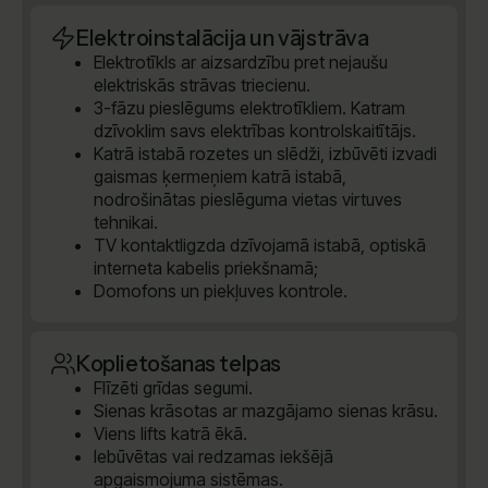
Elektroinstalācija un vājstrāva
Elektrotīkls ar aizsardzību pret nejaušu
elektriskās strāvas triecienu.
3-fāzu pieslēgums elektrotīkliem. Katram
dzīvoklim savs elektrības kontrolskaitītājs.
Katrā istabā rozetes un slēdži, izbūvēti izvadi
gaismas ķermeņiem katrā istabā,
nodrošinātas pieslēguma vietas virtuves
tehnikai.
TV kontaktligzda dzīvojamā istabā, optiskā
interneta kabelis priekšnamā;
Domofons un piekļuves kontrole.
Koplietošanas telpas
Flīzēti grīdas segumi.
Sienas krāsotas ar mazgājamo sienas krāsu.
Viens lifts katrā ēkā.
Iebūvētas vai redzamas iekšējā
apgaismojuma sistēmas.