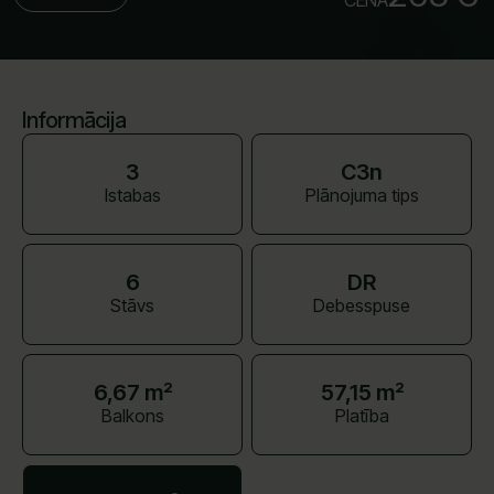
CENA
Informācija
3
C3n
Istabas
Plānojuma tips
6
DR
Stāvs
Debesspuse
6,67 m²
57,15 m²
Balkons
Platība