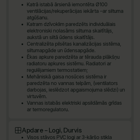
Katrā istabā ārsienā iemontēta Ø100
ventilācijas/rekuperācijas iekārta –ar siltuma
atgūšanu.
Katram dzīvoklim paredzēts individuālais
elektroniski nolasāms siltuma skaitītājs,
aukstā un siltā ūdens skaitītājs.
Centralizēta pilsētas kanalizācijas sistēma,
siltumapgāde un ūdensapgāde.
Ēkas apkure paredzēta ar tērauda plākšņu
radiatoru apkures sistēmu. Radiatori ar
regulējamiem termostatiem;
Mehāniskā gaisa nosūces sistēma ir
paredzēta no vannas telpām, (ventilators
darbojas, ieslēdzot apgaismojuma slēdzi) un
virtuvēm.
Vannas istabās elektriski apsildāmās grīdas
ar termoregulatoru.
Apdare – Logi, Durvis
Visos stāvos PVC logi ar 3-kāršo stikla