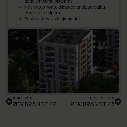
apgaismojuma sistēmas.
Noslēgtas kontaktligzdas ar aizsardzību
tehniskām telpām.
Pastkastītes + ziņojumu dēlis.
NĀKOŠAIS
IEPRIEKŠĒJAIS
REMBRANDT 47
REMBRANDT 45