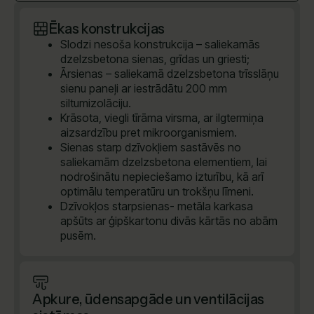
Ēkas konstrukcijas
Slodzi nesoša konstrukcija – saliekamās
dzelzsbetona sienas, grīdas un griesti;
Ārsienas – saliekamā dzelzsbetona trīsslāņu
sienu paneļi ar iestrādātu 200 mm
siltumizolāciju.
Krāsota, viegli tīrāma virsma, ar ilgtermiņa
aizsardzību pret mikroorganismiem.
Sienas starp dzīvokļiem sastāvēs no
saliekamām dzelzsbetona elementiem, lai
nodrošinātu nepieciešamo izturību, kā arī
optimālu temperatūru un trokšņu līmeni.
Dzīvokļos starpsienas- metāla karkasa
apšūts ar ģipškartonu divās kārtās no abām
pusēm.
Apkure, ūdensapgāde un ventilācijas