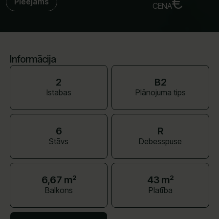
€
Pieejams
CENA
Informācija
2
B2
Istabas
Plānojuma tips
6
R
Stāvs
Debesspuse
6,67 m²
43 m²
Balkons
Platība