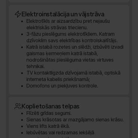
Elektroinstalācija un vājstrāva
Elektrotīkls ar aizsardzību pret nejaušu
elektriskās strāvas triecienu.
3-fāzu pieslēgums elektrotīkliem. Katram
dzīvoklim savs elektrības kontrolskaitītājs.
Katrā istabā rozetes un slēdži, izbūvēti izvadi
gaismas ķermeņiem katrā istabā,
nodrošinātas pieslēguma vietas virtuves
tehnikai.
TV kontaktligzda dzīvojamā istabā, optiskā
interneta kabelis priekšnamā;
Domofons un piekļuves kontrole.
Koplietošanas telpas
Flīzēti grīdas segumi.
Sienas krāsotas ar mazgājamo sienas krāsu.
Viens lifts katrā ēkā.
Iebūvētas vai redzamas iekšējā