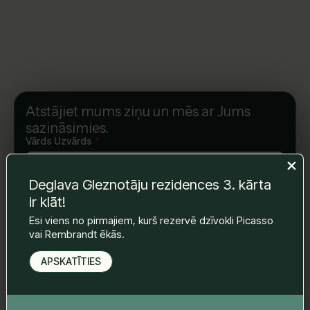
Atstājiet mums ziņu un mēs ar Jums
sazināsimies.
Vārds Uzvārds
*
Deglava Gleznotāju rezidences 3. kārta
E-pasts
*
ir klāt!
Esi viens no pirmajiem, kurš rezervē dzīvokli Picasso
vai Rembrandt ēkās.
Telefona nr.
*
APSKATĪTIES