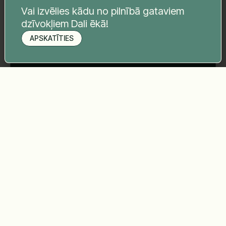
Tava ziņa
*
Vai izvēlies kādu no pilnībā gataviem
dzīvokļiem Dali ēkā!
APSKATĪTIES
Pieteikt apskati
Sūtīt