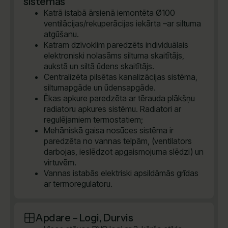
sistēmas
Katrā istabā ārsienā iemontēta Ø100
ventilācijas/rekuperācijas iekārta –ar siltuma
atgūšanu.
Katram dzīvoklim paredzēts individuālais
elektroniski nolasāms siltuma skaitītājs,
aukstā un siltā ūdens skaitītājs.
Centralizēta pilsētas kanalizācijas sistēma,
siltumapgāde un ūdensapgāde.
Ēkas apkure paredzēta ar tērauda plākšņu
radiatoru apkures sistēmu. Radiatori ar
regulējamiem termostatiem;
Mehāniskā gaisa nosūces sistēma ir
paredzēta no vannas telpām, (ventilators
darbojas, ieslēdzot apgaismojuma slēdzi) un
virtuvēm.
Vannas istabās elektriski apsildāmās grīdas
ar termoregulatoru.
Apdare – Logi, Durvis