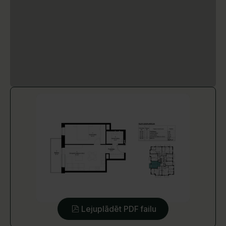
Lejuplādēt PDF failu