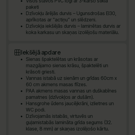
Visos stāvos PVC logi ar 3-kāršo stikla
paketi
Dzīvokļu ārējās durvis – Ugunsdrošas EI30,
aprīkotas ar “actiņu” un slēdzeni.
Dzīvokļa iekšējās durvis – laminētas durvis ar
koka karkasu un skaņas izolējošu materiālu.
Iekšējā apdare
Sienas špaktelētas un krāsotas ar
mazgājamo sienas krāsu, špaktelēti un
krāsoti griesti.
Vannas istabā uz sienām un grīdas 60cm x
60 cm akmens masas flīzes.
PAA akmens masas vannas un duškabīnes
pamatnes (dzīvokļos ar dušām).
Hansgrohe ūdens jaucējkrāni, izlietnes un
WC podi.
Dzīvojamās istabās, virtuvēs un
guļamistabās lamināta grīda segums (32.
klase, 8 mm) ar skaņas izolējošo kārtu.