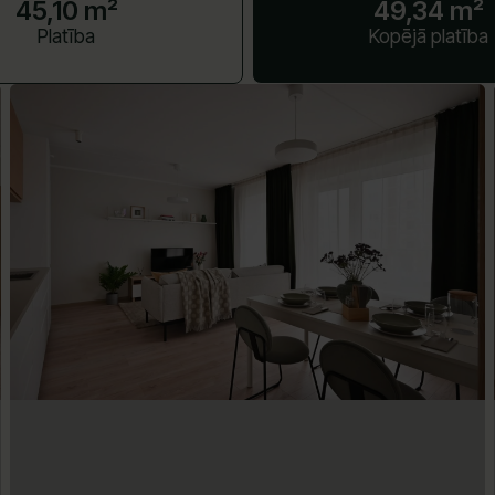
45,10 m²
49,34 m²
Platība
Kopējā platība