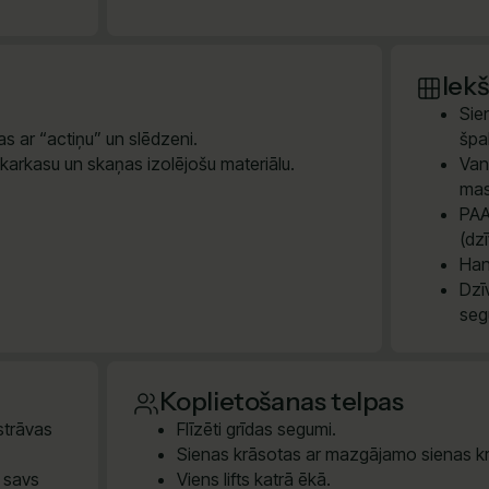
Iek
Sie
s ar “actiņu” un slēdzeni.
špak
 karkasu un skaņas izolējošu materiālu.
Van
mas
PAA
(dz
Han
Dzī
seg
Koplietošanas telpas
 strāvas
Flīzēti grīdas segumi.
Sienas krāsotas ar mazgājamo sienas kr
m savs
Viens lifts katrā ēkā.