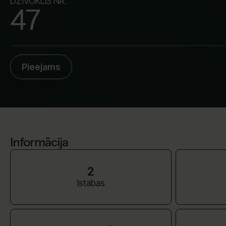
DZĪVOKLIS NR.
47
Pieejams
Informācija
2
Istabas