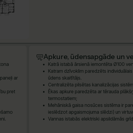
Apkure, ūdensapgāde un ven
etona
Katrā istabā ārsienā iemontēta Ø100 vent
Katram dzīvoklim paredzēts individuālais e
paneļi ar
ūdens skaitītājs.
Centralizēta pilsētas kanalizācijas sis
ību pret
Ēkas apkure paredzēta ar tērauda plākšņ
termostatiem;
Mehāniskā gaisa nosūces sistēma ir pare
iešamo
ieslēdzot apgaismojuma slēdzi) un virtu
eni.
Vannas istabās elektriski apsildāmās grī