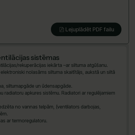
Lejuplādēt PDF failu
tilācijas sistēmas
ilācijas/rekuperācijas iekārta –ar siltuma atgūšanu.
lektroniski nolasāms siltuma skaitītājs, aukstā un siltā
tēma, siltumapgāde un ūdensapgāde.
u radiatoru apkures sistēmu. Radiatori ar regulējamiem
dzēta no vannas telpām, (ventilators darbojas,
vēm.
das ar termoregulatoru.