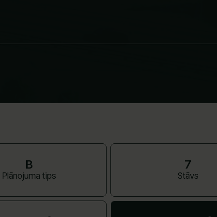
B
7
Plānojuma tips
Stāvs