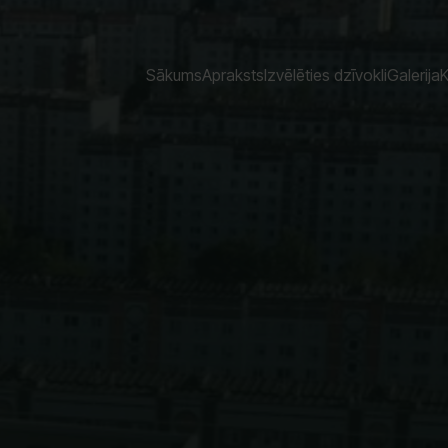
Sākums
Apraksts
Izvēlēties dzīvokli
Galerija