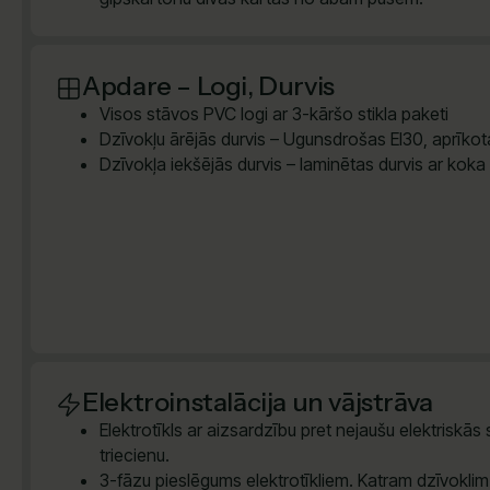
Apdare – Logi, Durvis
Visos stāvos PVC logi ar 3-kāršo stikla paketi
Dzīvokļu ārējās durvis – Ugunsdrošas EI30, aprīkota
Dzīvokļa iekšējās durvis – laminētas durvis ar koka
Elektroinstalācija un vājstrāva
Elektrotīkls ar aizsardzību pret nejaušu elektriskās
triecienu.
3-fāzu pieslēgums elektrotīkliem. Katram dzīvokli