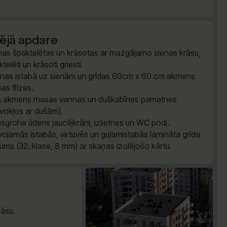
šējā apdare
nas špaktelētas un krāsotas ar mazgājamo sienas krāsu,
telēti un krāsoti griesti.
nas istabā uz sienām un grīdas 60cm x 60 cm akmens
as flīzes.
 akmens masas vannas un duškabīnes pamatnes
īvokļos ar dušām).
sgrohe ūdens jaucējkrāni, izlietnes un WC podi.
vojamās istabās, virtuvēs un guļamistabās lamināta grīda
ums (32. klase, 8 mm) ar skaņas izolējošo kārtu.
āsu.