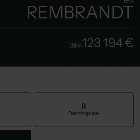
ĒKA
REMBRANDT
123 194 €
CENA
R
Debesspuse