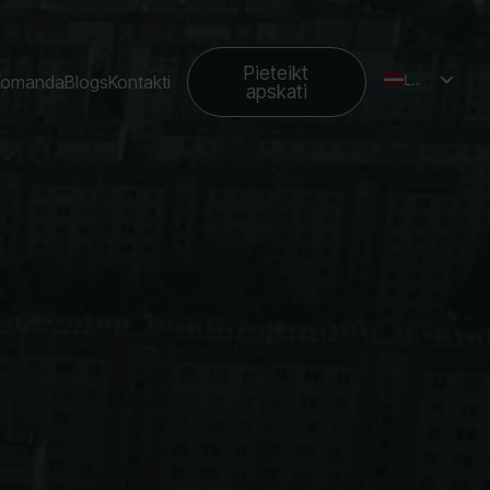
Pieteikt
LV
Komanda
Blogs
Kontakti
apskati
EN
RU