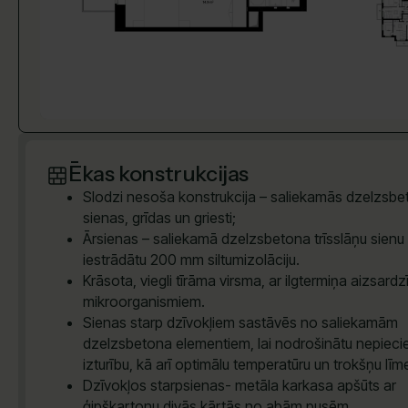
Ēkas konstrukcijas
Slodzi nesoša konstrukcija – saliekamās dzelzsb
sienas, grīdas un griesti;
Ārsienas – saliekamā dzelzsbetona trīsslāņu sienu 
iestrādātu 200 mm siltumizolāciju.
Krāsota, viegli tīrāma virsma, ar ilgtermiņa aizsardz
mikroorganismiem.
Sienas starp dzīvokļiem sastāvēs no saliekamām
dzelzsbetona elementiem, lai nodrošinātu nepiec
izturību, kā arī optimālu temperatūru un trokšņu līm
Dzīvokļos starpsienas- metāla karkasa apšūts ar
ģipškartonu divās kārtās no abām pusēm.