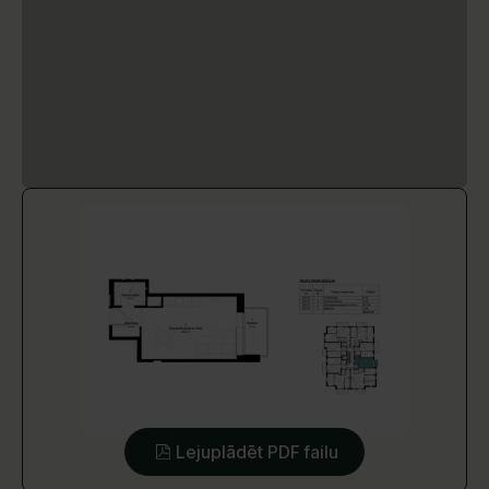
Lejuplādēt PDF failu