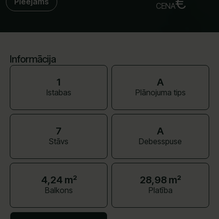
€
Pieejams
CENA
Informācija
1
A
Istabas
Plānojuma tips
7
A
Stāvs
Debesspuse
4,24 m²
28,98 m²
Balkons
Platība