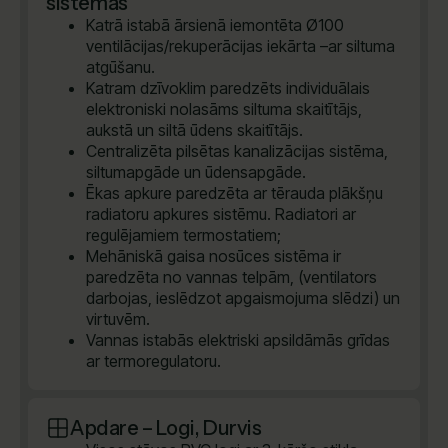
sistēmas
Katrā istabā ārsienā iemontēta Ø100
ventilācijas/rekuperācijas iekārta –ar siltuma
atgūšanu.
Katram dzīvoklim paredzēts individuālais
elektroniski nolasāms siltuma skaitītājs,
aukstā un siltā ūdens skaitītājs.
Centralizēta pilsētas kanalizācijas sistēma,
siltumapgāde un ūdensapgāde.
Ēkas apkure paredzēta ar tērauda plākšņu
radiatoru apkures sistēmu. Radiatori ar
regulējamiem termostatiem;
Mehāniskā gaisa nosūces sistēma ir
paredzēta no vannas telpām, (ventilators
darbojas, ieslēdzot apgaismojuma slēdzi) un
virtuvēm.
Vannas istabās elektriski apsildāmās grīdas
ar termoregulatoru.
Apdare – Logi, Durvis