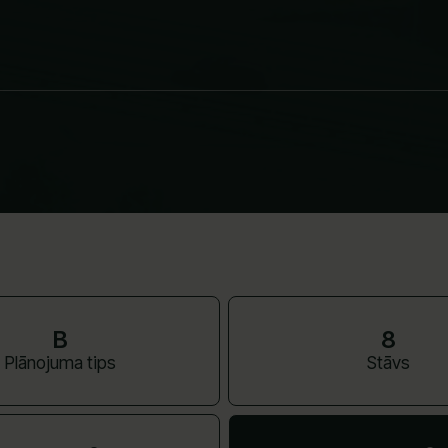
B
8
Plānojuma tips
Stāvs