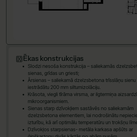
Ēkas konstrukcijas
Slodzi nesoša konstrukcija – saliekamās dzelzsb
sienas, grīdas un griesti;
Ārsienas – saliekamā dzelzsbetona trīsslāņu sienu 
iestrādātu 200 mm siltumizolāciju.
Krāsota, viegli tīrāma virsma, ar ilgtermiņa aizsardz
mikroorganismiem.
Sienas starp dzīvokļiem sastāvēs no saliekamām
dzelzsbetona elementiem, lai nodrošinātu nepiec
izturību, kā arī optimālu temperatūru un trokšņu līm
Dzīvokļos starpsienas- metāla karkasa apšūts ar
ģipškartonu divās kārtās no abām pusēm.