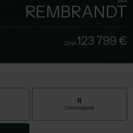
ĒKA
REMBRANDT
123 799 €
CENA
R
Debesspuse