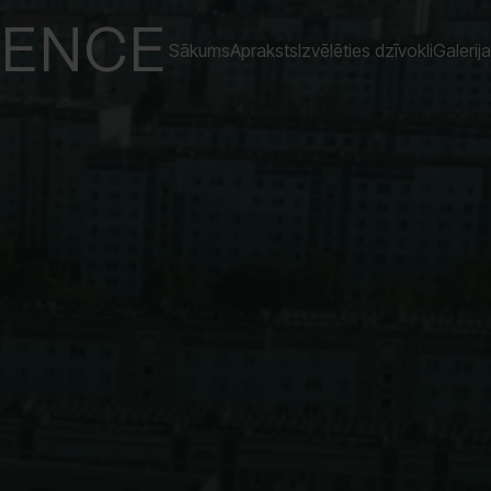
DENCE
Sākums
Apraksts
Izvēlēties dzīvokli
Galerija