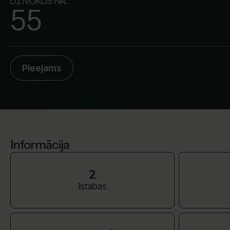
DZĪVOKLIS NR.
55
Pieejams
Informācija
2
Istabas