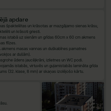
šējā apdare
nas špaktelētas un krāsotas ar mazgājamo sienas krāsu,
telēti un krāsoti griesti.
nas istabā uz sienām un grīdas 60cm x 60 cm akmens
as flīzes.
 akmens masas vannas un duškabīnes pamatnes
īvokļos ar dušām).
sgrohe ūdens jaucējkrāni, izlietnes un WC podi.
vojamās istabās, virtuvēs un guļamistabās lamināta grīda
ums (32. klase, 8 mm) ar skaņas izolējošo kārtu.
āsu.