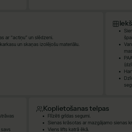
Iek
Sie
s ar “actiņu” un slēdzeni.
špak
 karkasu un skaņas izolējošu materiālu.
Van
mas
PAA
(dz
Han
Dzī
seg
Koplietošanas telpas
 strāvas
Flīzēti grīdas segumi.
Sienas krāsotas ar mazgājamo sienas kr
m savs
Viens lifts katrā ēkā.