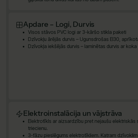
Apdare – Logi, Durvis
Visos stāvos PVC logi ar 3-kāršo stikla paketi
Dzīvokļu ārējās durvis – Ugunsdrošas EI30, aprīkota
Dzīvokļa iekšējās durvis – laminētas durvis ar koka
Elektroinstalācija un vājstrāva
Elektrotīkls ar aizsardzību pret nejaušu elektriskās
triecienu.
3-fāzu pieslēgums elektrotīkliem. Katram dzīvokli