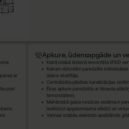
Apkure, ūdensapgāde un ven
etona
Katrā istabā ārsienā iemontēta Ø100 vent
Katram dzīvoklim paredzēts individuālais e
paneļi ar
ūdens skaitītājs.
Centralizēta pilsētas kanalizācijas sis
ību pret
Ēkas apkure paredzēta ar tērauda plākšņ
termostatiem;
Mehāniskā gaisa nosūces sistēma ir pare
iešamo
ieslēdzot apgaismojuma slēdzi) un virtu
eni.
Vannas istabās elektriski apsildāmās grī