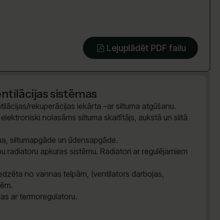
Lejuplādēt PDF failu
tilācijas sistēmas
ilācijas/rekuperācijas iekārta –ar siltuma atgūšanu.
lektroniski nolasāms siltuma skaitītājs, aukstā un siltā
tēma, siltumapgāde un ūdensapgāde.
u radiatoru apkures sistēmu. Radiatori ar regulējamiem
dzēta no vannas telpām, (ventilators darbojas,
vēm.
das ar termoregulatoru.