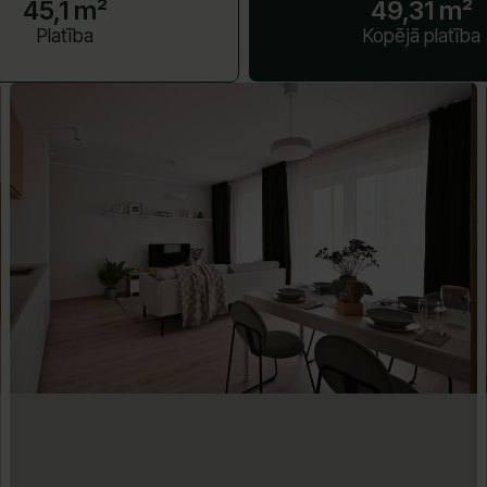
45,1 m²
49,31 m²
Platība
Kopējā platība